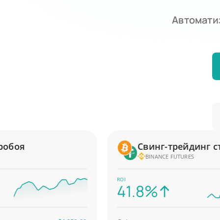
Автомати
оя
Свинг-трейдинг стра
BINANCE FUTURES
ROI
41.8%