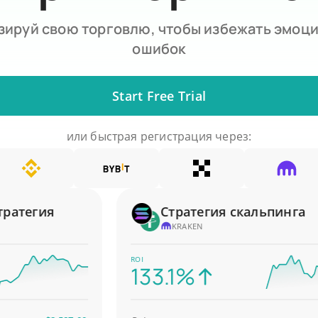
зируй свою торговлю, чтобы избежать эмоц
ошибок
Start Free Trial
или быстрая регистрация через:
тегия
Стратегия скальпинга
KRAKEN
ROI
133.1%