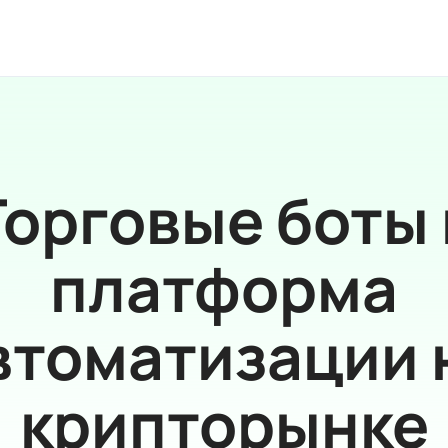
Торговые боты 
платформа
втоматизации 
крипторынке