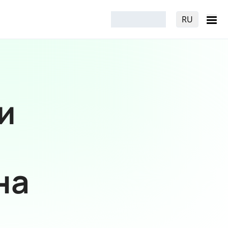
RU
и
на