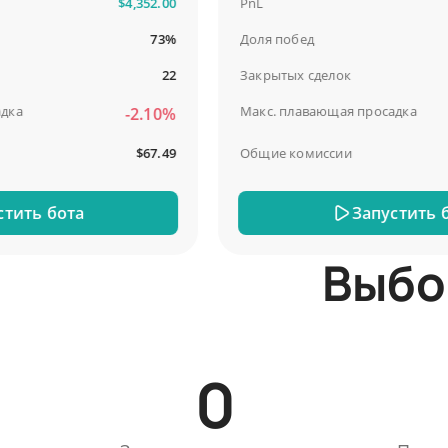
$4,352.00
PnL
73%
Доля побед
22
Закрытых сделок
Макс. плавающая просадка
-2.10%
$67.49
Общие комиссии
ь бота
Запустить бота
Выбо
0