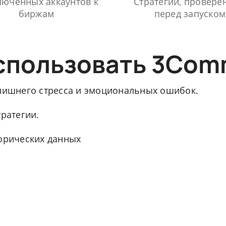
юченных аккаунтов к
Стратегий, провере
биржам
перед запуском
спользовать 3Com
 лишнего стресса и эмоциональных ошибок.
тратегии.
торических данных