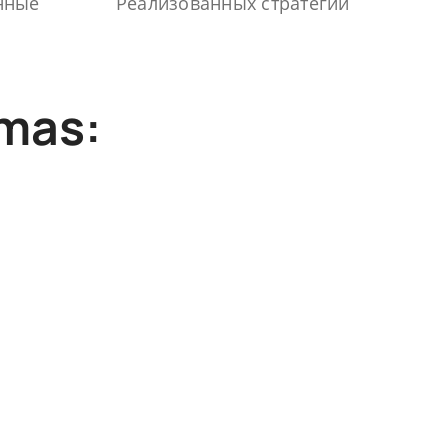
нные
Реализованных стратегий
mas: