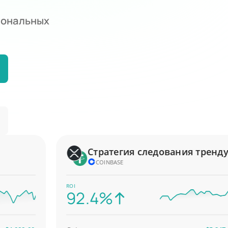
иональных
Стратегия следования тренду
COINBASE
ROI
92.4%