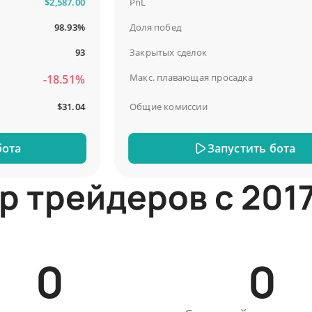
$2,587.00
PnL
$4,
98.93%
Доля побед
93
Закрытых сделок
Макс. плавающая просадка
-18.51%
-
$31.04
Общие комиссии
Запустить бота
р трейдеров с 2017
0
0