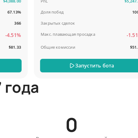
088.00
PnL
$5,247.00
67.13%
Доля побед
100%
366
Закрытых сделок
13
Макс. плавающая просадка
4.51%
-1.51%
$81.33
Общие комиссии
$51.44
Запустить бота
 года
0