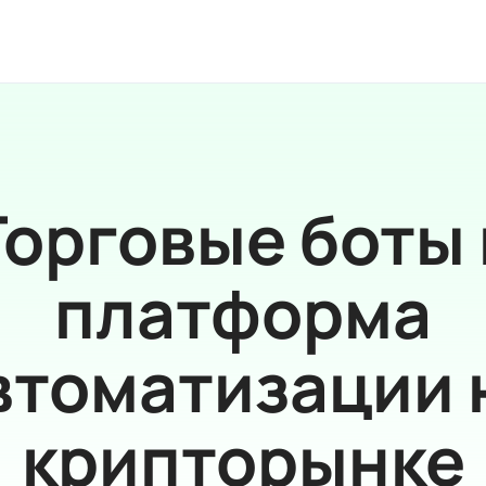
Торговые боты 
платформа
втоматизации 
крипторынке