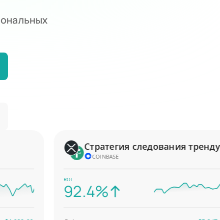
иональных
Стратегия следования тренду
COINBASE
ROI
92.4%