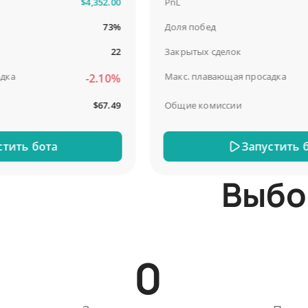
$4,352.00
PnL
73%
Доля побед
22
Закрытых сделок
Макс. плавающая просадка
-2.10%
$67.49
Общие комиссии
ть бота
Запустить бот
Выбо
0