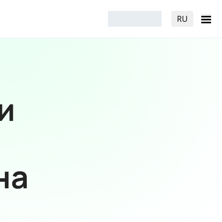
RU
и
на