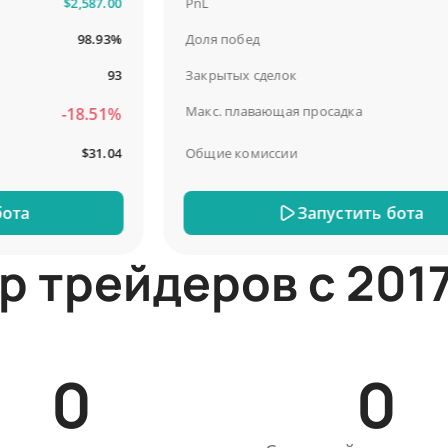
$2,587.00
PnL
$4
98.93%
Доля побед
93
Закрытых сделок
Макс. плавающая просадка
-18.51%
-
$31.04
Общие комиссии
а
Запустить бота
р трейдеров с 2017
0
0