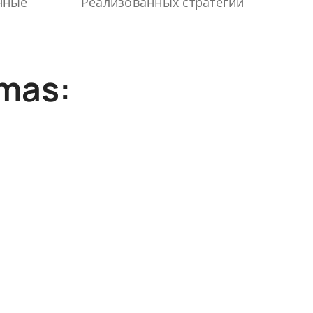
нные
Реализованных стратегий
mas: