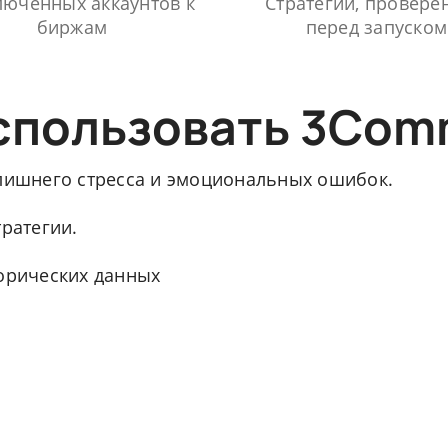
юченных аккаунтов к
Стратегий, провере
биржам
перед запуском
спользовать 3Com
 лишнего стресса и эмоциональных ошибок.
тратегии.
торических данных