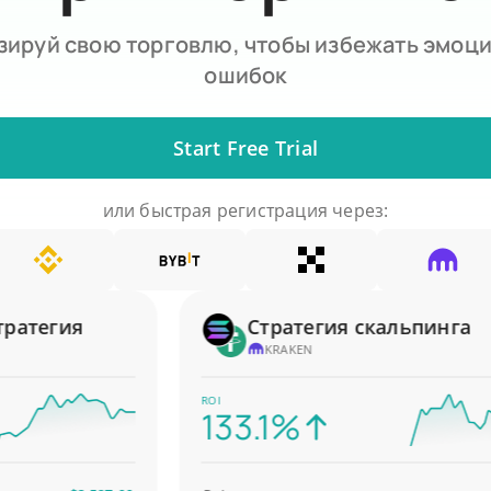
зируй свою торговлю, чтобы избежать эмоц
ошибок
Start Free Trial
или быстрая регистрация через:
тегия
Стратегия скальпинга
KRAKEN
ROI
133.1%