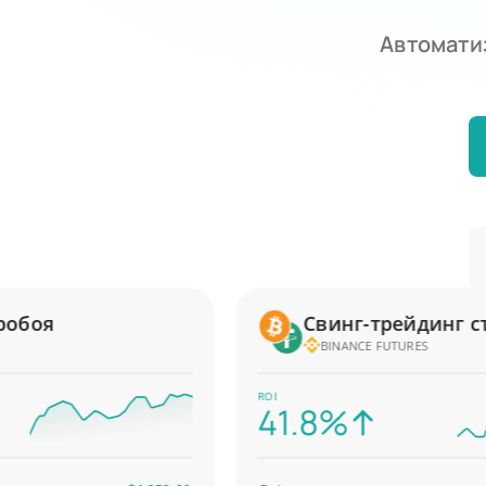
Автомати
боя
Свинг-трейдинг стра
BINANCE FUTURES
ROI
41.8%