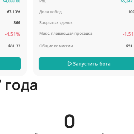
,088.00
PnL
$5,247.00
67.13%
Доля побед
100%
366
Закрытых сделок
13
Макс. плавающая просадка
4.51%
-1.51%
$81.33
Общие комиссии
$51.44
Запустить бота
 года
0