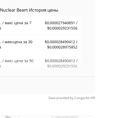
a Nuclear Beam История цены
 / макс цена за 7
$0,000027940891 /
$0,000029231556
й
 / максцена за 30
$0,000028490412 /
$0,000028975852
й
 / макс цена за 90
$0,000028490412 /
$0,000029231556
й
 / макс цена за 52
$0,000027940891 /
$0,000029231556
ели
Data provided by
Coingecko
API
орический макс.
$0,00872357
 4, 2026 (6 месяцев
99.67%
д)