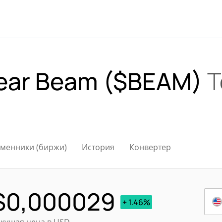
lear Beam ($BEAM)
Т
менники (биржи)
История
Конвертер
$
0,000029
+ 1.46%