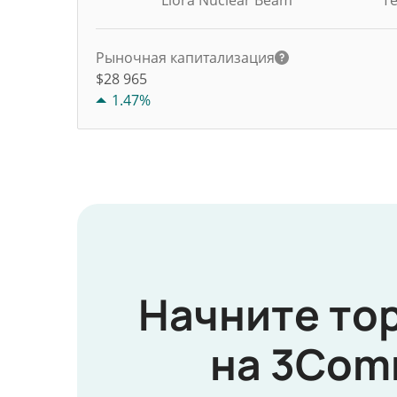
Liora Nuclear Beam
Т
Рыночная капитализация
$28 965
1.47%
Начните то
на 3Com