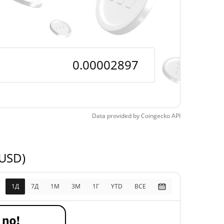
орический мин.
$0,00002657
 29, 2026 (9 дней
9.00%
д)
Data provided by
Coingecko
API
 USD)
1Д
7Д
1М
3M
1Г
YTD
ВСЕ