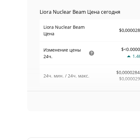
Liora Nuclear Beam Цена сегодня
Liora Nuclear Beam
$0,00002
Цена
$<0.000
Изменение цены
1.4
24ч.
$0,0000284
24ч. мин. / 24ч. макс.
$0,00002
$50
Объем
24ч.
0.0
Объем / Рыночная
0,0017393
капитализация