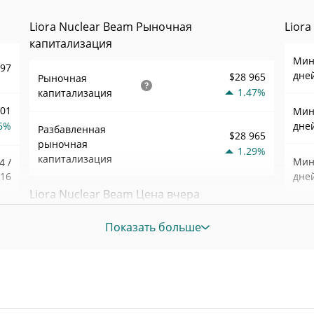
Liora Nuclear Beam Рыночная
Lior
капитализация
Мин.
897
дне
$28 965
Рыночная
1.47%
капитализация
001
Мин.
6%
дне
Разбавленная
$28 965
рыночная
1.29%
капитализация
Мин.
4 /
916
дне
Liora Nuclear Beam Цена вчера
,38
Мин.
Показать больше
6%
нед
Вчерашняя мин. / макс
$0,000028589871 /
$0,000028607442
цена
Ист
406
февр.
Вчерашняя цена
$0,000028589871 /
наза
$0,000028607442
открытия / закрытия