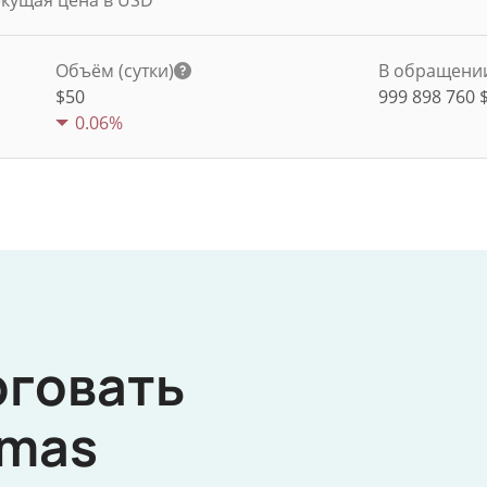
екущая цена в USD
Объём (сутки)
В обращени
$
50
999 898 760
0.06%
рговать
mas