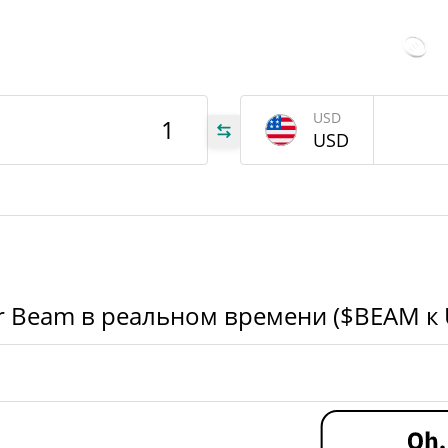
1%
Ист
Вчерашнее изменение
1.30%
июль
цены
09
наза
$52,123394
Вчерашний объем
USD
USD
EAM
EAM
EAM
ar Beam в реальном времени ($BEAM к