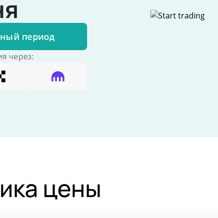
ня
бный период
я через:
ика цены