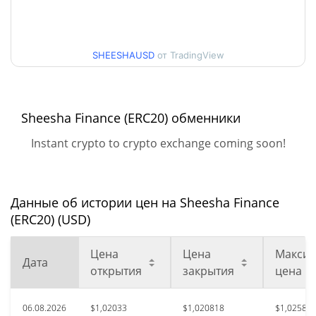
$0,99052091 / $1,0258375
дней
Мин. / максцена за 30
SHEESHAUSD
от TradingView
$1,014571 / $1,0258375
дней
Мин. / макс цена за 90
$0,99417645 / $1,0258375
дней
Sheesha Finance (ERC20) обменники
Instant crypto to crypto exchange coming soon!
Мин. / макс цена за 52
$0,99052091 / $1,0325196
недели
Данные об истории цен на Sheesha Finance
$137,38
Исторический макс.
99.26%
(ERC20) (USD)
февр. 7, 2022 (4 лет назад)
Цена
Цена
Максим
$0,633253
Исторический мин.
Дата
60.63%
открытия
закрытия
цена
июль 9, 2026 (28 дней назад)
06.08.2026
$1,02033
$1,020818
$1,02583