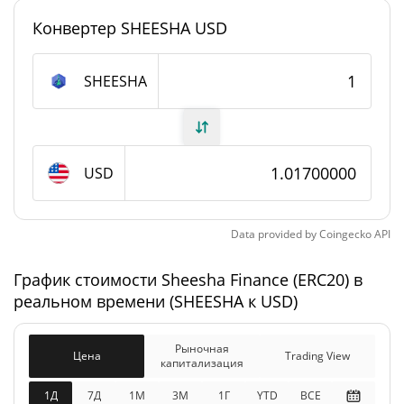
Конвертер SHEESHA USD
#6906
Рейтинг
Sheesha Finance (ERC20) Предложение
SHEESHA
49 460,049 SHEESHA
В обращении
99 990 SHEESHA
Общее предложение
USD
Максимальное
99 990 SHEESHA
предложение
Data provided by
Coingecko
API
График стоимости Sheesha Finance (ERC20) в
Sheesha Finance (ERC20) Рыночная
реальном времени (SHEESHA к USD)
капитализация
$101 709
Рыночная
Рыночная
Цена
Trading View
капитализация
0.11%
капитализация
1Д
7Д
1М
3M
1Г
YTD
ВСЕ