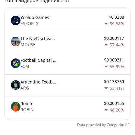
Топ 5 лидеров падения
24h
$0,0208
Yooldo Games
ESPORTS
59.88%
$0,000117
The Nietzschean Mouse
MOUSE
57.44%
$0,000311
Football Capital Markets
FCM
55.99%
$0,133769
Argentine Football Association Fan Token
ARG
53.41%
$0,000155
Robin
ROBIN
48.20%
Data provided by
Coingecko
API