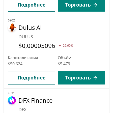
Подробнее
Торговать
6902
Dulus AI
DULUS
$
0,00005096
26.60%
Капитализация
Объём
$50 624
$5 479
Подробнее
Торговать
8531
DFX Finance
DFX