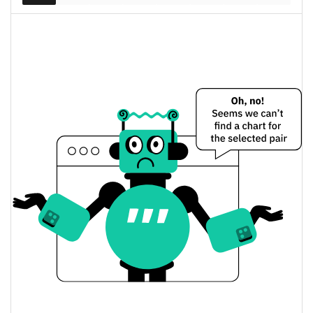
$101 709
Разбавленная рыночная
0.40%
капитализация
Sheesha Finance (ERC20) Цена вчера
Вчерашняя мин. / макс
$1,020818 / $1,0216495
цена
Вчерашняя цена
$1,020818 / $1,0216495
открытия / закрытия
Вчерашнее изменение
0.41%
цены
$30,442663
Вчерашний объем
Sheesha Finance (ERC20) История цены
Мин. / макс цена за 7