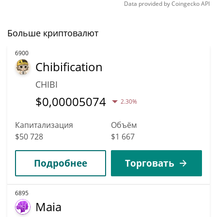
Data provided by
Coingecko
API
Больше криптовалют
6900
Chibification
CHIBI
$
0,00005074
2.30%
Капитализация
Объём
$50 728
$1 667
Подробнее
Торговать
6895
Maia