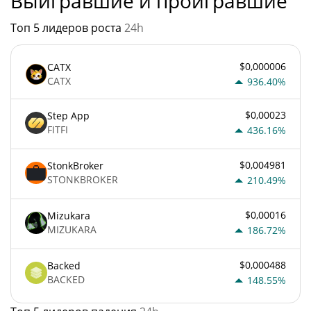
Выигравшие и проигравшие
Топ 5 лидеров роста
24h
$0,000006
CATX
CATX
936.40%
$0,00023
Step App
FITFI
436.16%
$0,004981
StonkBroker
STONKBROKER
210.49%
$0,00016
Mizukara
MIZUKARA
186.72%
$0,000488
Backed
BACKED
148.55%