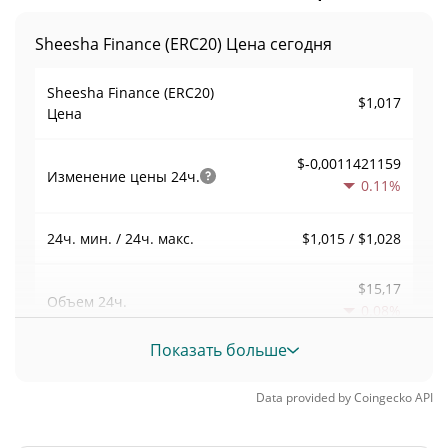
Sheesha Finance (ERC20) Цена сегодня
Sheesha Finance (ERC20)
$1,017
Цена
$-0,0011421159
Изменение цены
24ч.
0.11%
$1,015 / $1,028
24ч. мин. / 24ч. макс.
$15,17
Объем
24ч.
0.08%
Показать больше
Объем / Рыночная
0,00014915101
капитализация
Data provided by
Coingecko
API
0,0000044764499%
Доминирование