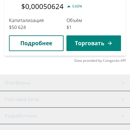
$
0,00050624
0.60%
Капитализация
Объём
$50 624
$1
Подробнее
Торговать
Data provided by
Coingecko
API
Платформа
GRID Бот
Состояние системы
Торговые Боты
DCA Боты
Бэктестинг
Binance
BitMEX
Разработчики
Signal Бот
AI-ассистент
Bitstamp
Kraken