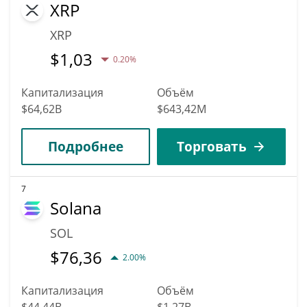
XRP
XRP
$
1,03
0.20%
Капитализация
Объём
$64,62B
$643,42M
Подробнее
Торговать
7
Solana
SOL
$
76,36
2.00%
Капитализация
Объём
$44,44B
$1,27B