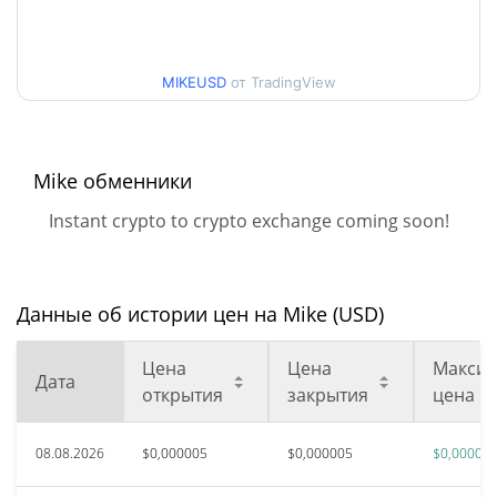
Мин. / максцена за 30
$0,0000053594088 /
$0,0000055448613
дней
MIKEUSD
от TradingView
Мин. / макс цена за 90
$0,0000053332929 /
$0,0000055448613
дней
Mike обменники
Мин. / макс цена за 52
$0,0000052148059 /
Instant crypto to crypto exchange coming soon!
$0,0000055448613
недели
$0,00013531
Исторический макс.
95.81%
авг. 6, 2025 (1 лет назад)
Данные об истории цен на Mike (USD)
Исторический мин.
Цена
Цена
Максим
$<0.000001
Дата
апр. 2, 2026 (4 месяцев
открытия
закрытия
цена
>1000000%
назад)
08.08.2026
$0,000005
$0,000005
$0,00000