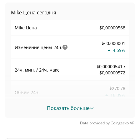
Mike Цена сегодня
$0,00000568
Mike Цена
$<0.000001
Изменение цены
24ч.
4.59%
$0,00000541 /
24ч. мин. / 24ч. макс.
$0,00000572
$270,78
Объем
24ч.
16.39%
Показать больше
Объем / Рыночная
0,047707224
капитализация
Data provided by
Coingecko
API
<0.000001%
Доминирование