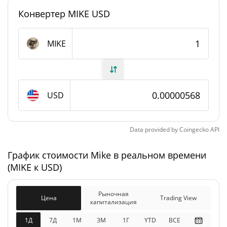
Конвертер MIKE USD
#11398
Рейтинг
Mike Предложение
MIKE
1 000 000 000 MIKE
В обращении
1 000 000 000 MIKE
Общее предложение
USD
Максимальное
1 000 000 000 MIKE
предложение
Data provided by
Coingecko
API
График стоимости Mike в реальном времени
Mike Рыночная капитализация
(MIKE к USD)
$5 675,87
Рыночная
4.59%
капитализация
Рыночная
Цена
Trading View
капитализация
$5 675,87
Разбавленная рыночная
1Д
7Д
1М
3M
1Г
YTD
ВСЕ