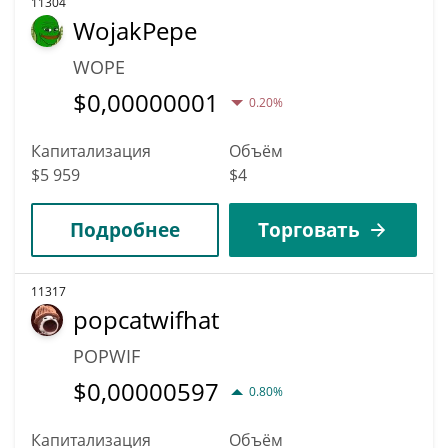
11304
WojakPepe
WOPE
$
0,00000001
0.20%
Капитализация
Объём
$5 959
$4
Подробнее
Торговать
11317
popcatwifhat
POPWIF
$
0,00000597
0.80%
Капитализация
Объём