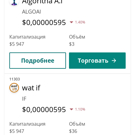
Algoritha A.I
ALGOAI
$
0,00000595
1.40%
Капитализация
Объём
$5 947
$3
Подробнее
Торговать
11303
wat if
IF
$
0,00000595
1.10%
Капитализация
Объём
$5 947
$36