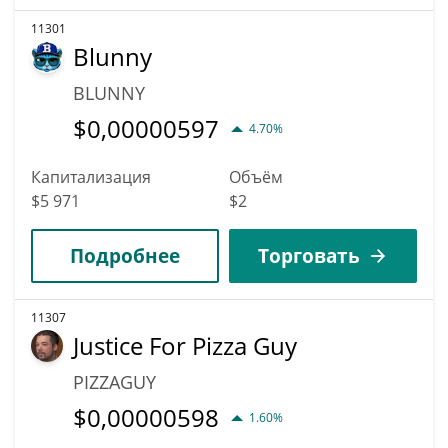
11301
Blunny
BLUNNY
$
0,00000597
4.70%
Капитализация
Объём
$5 971
$2
Подробнее
Торговать
11307
Justice For Pizza Guy
PIZZAGUY
$
0,00000598
1.60%