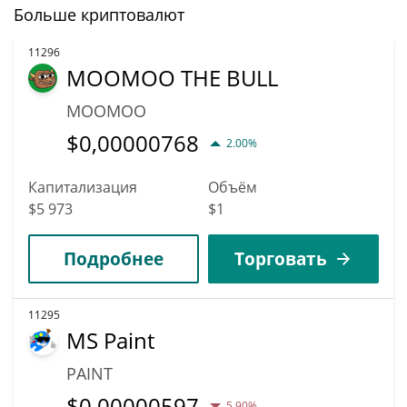
Больше криптовалют
11296
MOOMOO THE BULL
MOOMOO
$
0,00000768
2.00%
Капитализация
Объём
$5 973
$1
Подробнее
Торговать
11295
MS Paint
PAINT
$
0,00000597
5.90%