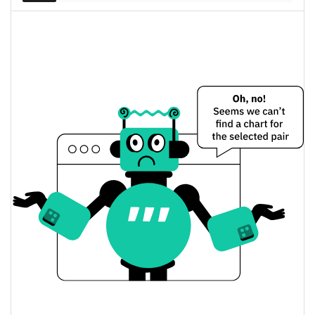
3.23%
капитализация
Mike Цена вчера
Вчерашняя мин. / макс
$0,0000054898434 /
$0,0000055069534
цена
Вчерашняя цена
$0,0000054898434 /
$0,0000055069534
открытия / закрытия
Вчерашнее изменение
3.30%
цены
$44,662218
Вчерашний объем
Mike История цены
Мин. / макс цена за 7
$0,0000052636999 /
$0,0000056922403
дней