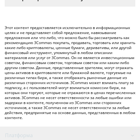
соответствующее поле, и автоматически конвертирует
Самый распространенный способ конвертации BALAJIS в
значение в US Dollar ({ toSymbol}).
USD – использование криптобиржи или платформы P2P
(личного обмена), например LocalBitcoins и т. д.
Вы также можете использовать приведенную выше таблицу
Этот контент предоставляется исключительно в информационных
цен balajis, чтобы проверить последние цены на balajis в
целях и не представляет собой предложение, навязывание
предложения или что-либо, что можно было бы рассматривать как
основных фиатных и криптовалютах.
рекомендацию 3Commas покупать, продавать, торговать или хранить
какие-либо криптовалюты, ценные бумаги, деривативы, или другой
финансовый инструмент, упомянутый в любом описании
материалов или услуг от 3Commas. Он не является инвестиционным
советом, финансовым советом, торговым советом или каким-либо
другим советом. Данные, представленные зрителям, могут отражать
цены активов в криптовалюте или бумажной валюте, торгуемые на
различных типах бирж, а также отображать рыночные данные из
различных сторонних источников. 3Commas может взимать плату за
подписку, а с пользователей могут взиматься комиссии бирж, на
которых они торгуют, которые не отражаются в ценах перечисленных
активов. 3Commas не несет ответственности за любые ошибки или
задержки в контенте, полученном из 3Commas или сторонних
источников, а также 3Commas не несет ответственности за любые
действия, предпринятые на основе данных, представленных в любом
контенте.
Платформа