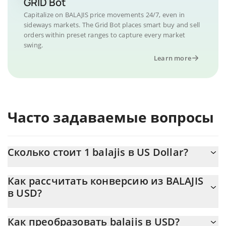
GRID Bot
Capitalize on BALAJIS price movements 24/7, even in
sideways markets. The Grid Bot places smart buy and sell
orders within preset ranges to capture every market
swing.
Learn more
Часто задаваемые вопросы
Сколько стоит 1 balajis в US Dollar?
Цена balajis в USD постоянно меняется.
Как рассчитать конверсию из BALAJIS
в USD?
На данный момент 1 balajis равно 0.00023979 {toSymbol
Калькулятор 3Commas balajis позволяет легко рассчитать
Как преобразовать balajis в USD?
цену конвертации BALAJIS в USD, просто введя сумму balajis в