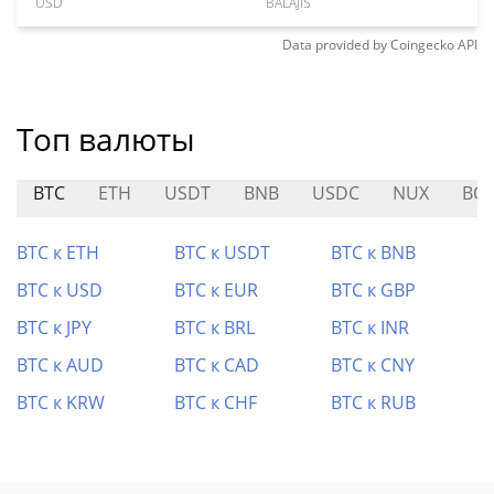
USD
BALAJIS
Data provided by
Coingecko
API
Топ валюты
BTC
ETH
USDT
BNB
USDC
NUX
BO
BTC к ETH
BTC к USDT
BTC к BNB
BTC к USD
BTC к EUR
BTC к GBP
BTC к JPY
BTC к BRL
BTC к INR
BTC к AUD
BTC к CAD
BTC к CNY
BTC к KRW
BTC к CHF
BTC к RUB