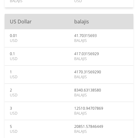
BALAJIS
USD
US Dollar
balajis
0.01
41.70315693
USD
BALAJIS
0.1
417.03156929
USD
BALAJIS
1
4170.31569290
USD
BALAJIS
2
8340.63138580
USD
BALAJIS
3
12510.94707869
USD
BALAJIS
5
20851.57846449
USD
BALAJIS