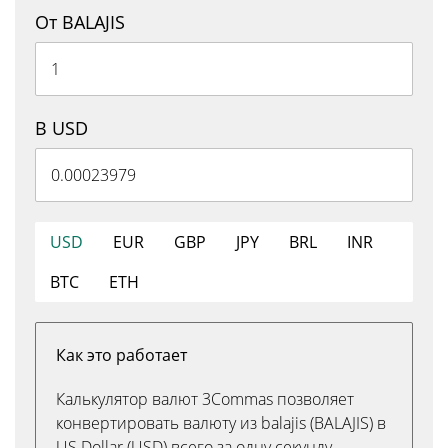
От BALAJIS
В USD
USD
EUR
GBP
JPY
BRL
INR
BTC
ETH
Как это работает
Калькулятор валют 3Commas позволяет
конвертировать валюту из balajis (BALAJIS) в
US Dollar (USD) всего за одну секунду.