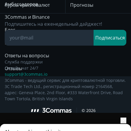
Уведомление о
Амбассадоров
Курсы криптовалют
Прогнозы
конфиденциальности
Позиционная
с 29 декабря 2024
3Commas и Binance
торговля
Подпишитесь на еженедельный дайджест!
Остальная
Блог
Дейтрейдинг
Правовая
Подписаться
Информация
База знаний
Торговля на пробой
Ответы на вопросы
Служба поддержки
Отзывы
Онлайн чат 24/7
support@3commas.io
3Commas - ведущий сервис для криптовалютной торговли.
3C Trade Tech Ltd., регистрационный номер 2164568,
адрес: Geneva Place, 2nd Floor, #333 Waterfront Drive, Road
Town Tortola, British Virgin Islands
©
2026
Увеличьте рост портфеля с помощью ИИ