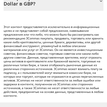
Dollar в GBP?
сумму Good Game US Dollar в соответствующее поле, и
автоматически конвертирует значение в British Pound ({
Самый распространенный способ конвертации GGUSD в
toSymbol}).
GBP – использование криптобиржи или платформы P2P
(личного обмена), например LocalBitcoins и т. д.
Вы также можете использовать приведенную выше таблицу
Этот контент предоставляется исключительно в информационных
цен Good Game US Dollar, чтобы проверить последние цены
целях и не представляет собой предложение, навязывание
предложения или что-либо, что можно было бы рассматривать как
на Good Game US Dollar в основных фиатных и
рекомендацию 3Commas покупать, продавать, торговать или хранить
криптовалютах.
какие-либо криптовалюты, ценные бумаги, деривативы, или другой
финансовый инструмент, упомянутый в любом описании
материалов или услуг от 3Commas. Он не является инвестиционным
советом, финансовым советом, торговым советом или каким-либо
другим советом. Данные, представленные зрителям, могут отражать
цены активов в криптовалюте или бумажной валюте, торгуемые на
различных типах бирж, а также отображать рыночные данные из
различных сторонних источников. 3Commas может взимать плату за
подписку, а с пользователей могут взиматься комиссии бирж, на
которых они торгуют, которые не отражаются в ценах перечисленных
активов. 3Commas не несет ответственности за любые ошибки или
задержки в контенте, полученном из 3Commas или сторонних
источников, а также 3Commas не несет ответственности за любые
действия, предпринятые на основе данных, представленных в любом
контенте.