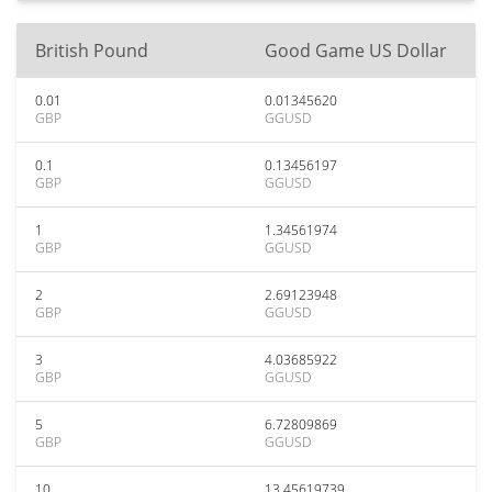
British Pound
Good Game US Dollar
0.01
0.01345620
GBP
GGUSD
0.1
0.13456197
GBP
GGUSD
1
1.34561974
GBP
GGUSD
2
2.69123948
GBP
GGUSD
3
4.03685922
GBP
GGUSD
5
6.72809869
GBP
GGUSD
10
13.45619739