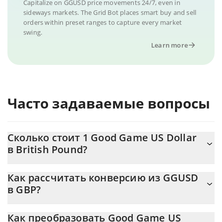
Capitalize on GGUSD price movements 24/7, even in
sideways markets. The Grid Bot places smart buy and sell
orders within preset ranges to capture every market
swing.
Learn more
Часто задаваемые вопросы
Сколько стоит 1 Good Game US Dollar
в British Pound?
Цена Good Game US Dollar в GBP постоянно меняется.
Как рассчитать конверсию из GGUSD
в GBP?
На данный момент 1 Good Game US Dollar равно 0.743152
{toSymbol
Калькулятор 3Commas Good Game US Dollar позволяет легко
Как преобразовать Good Game US
рассчитать цену конвертации GGUSD в GBP, просто введя