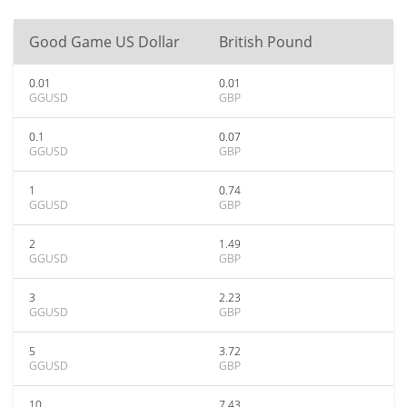
Good Game US Dollar
British Pound
0.01
0.01
GGUSD
GBP
0.1
0.07
GGUSD
GBP
1
0.74
GGUSD
GBP
2
1.49
GGUSD
GBP
3
2.23
GGUSD
GBP
5
3.72
GGUSD
GBP
10
7.43