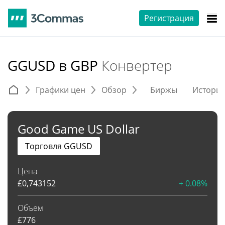
Регистрация
GGUSD в GBP
Конвертер
Графики цен
Обзор
Биржы
Истори
Good Game US Dollar
Торговля GGUSD
Цена
£
0,743152
+ 0.08%
Объем
£
776