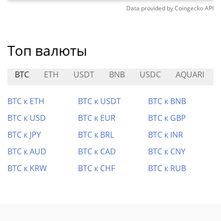
Data provided by
Coingecko
API
Топ валюты
BTC
ETH
USDT
BNB
USDC
AQUARI
BTC к ETH
BTC к USDT
BTC к BNB
BTC к USD
BTC к EUR
BTC к GBP
BTC к JPY
BTC к BRL
BTC к INR
BTC к AUD
BTC к CAD
BTC к CNY
BTC к KRW
BTC к CHF
BTC к RUB