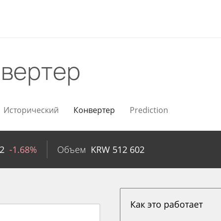
нвертер
Исторический
Конвертер
Prediction
2
-1.68%
Объем
KRW
512 602
Как это работает