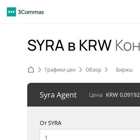
SYRA в KRW
Ко
Графики цен
Обзор
Биржы
Syra Agent
Цена
KRW
0,09192
От SYRA