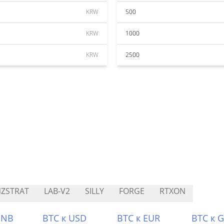
KRW
500
KRW
1000
KRW
2500
ZSTRAT
LAB-V2
SILLY
FORGE
RTXON
BNB
BTC к USD
BTC к EUR
BTC к 