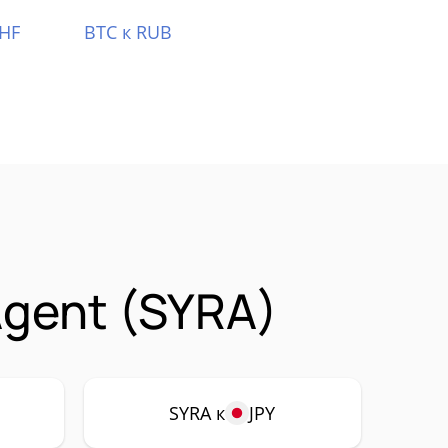
CHF
BTC к RUB
gent (SYRA)
SYRA к
JPY