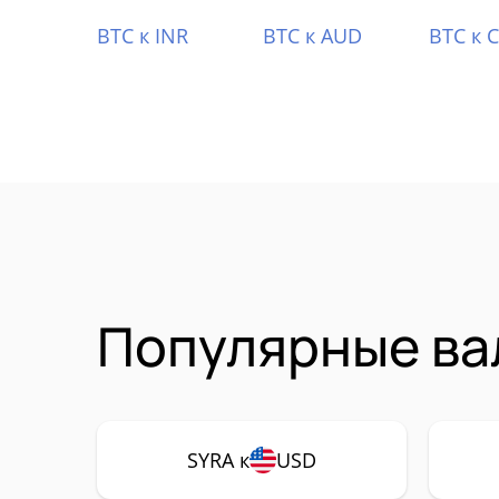
BTC к INR
BTC к AUD
BTC к 
Популярные ва
SYRA к
USD