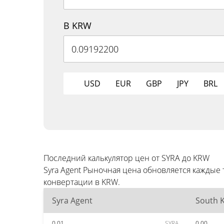
В KRW
USD
EUR
GBP
JPY
BRL
Последний калькулятор цен от SYRA до KRW
Syra Agent Рыночная цена обновляется кажды
конвертации в KRW.
Syra Agent
South 
0.01
SYRA
0.00