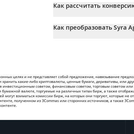
Как рассчитать конверси
На данный момент 1 Syra Agent равно 0
Калькулятор 3Commas Syra Agent позвол
KRW, просто введя сумму Syra Agent в 
Как преобразовать Syra A
конвертирует значение в South Korean W
Самый распространенный способ конве
Вы также можете использовать приведе
криптобиржи или платформы P2P (личного
проверить последние цены на Syra Age
онных целях и не представляет собой предложение, навязывание предлож
и хранить какие-либо криптовалюты, ценные бумаги, деривативы, или др
ся инвестиционным советом, финансовым советом, торговым советом или
и бумажной валюте, торгуемые на различных типах бирж, а также отобра
лей могут взиматься комиссии бирж, на которых они торгуют, которые не
нтенте, полученном из 3Commas или сторонних источников, а также 3Com
контенте.