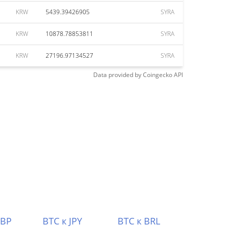
KRW
5439.39426905
SYRA
KRW
10878.78853811
SYRA
KRW
27196.97134527
SYRA
Data provided by
Coingecko
API
GBP
BTC к JPY
BTC к BRL