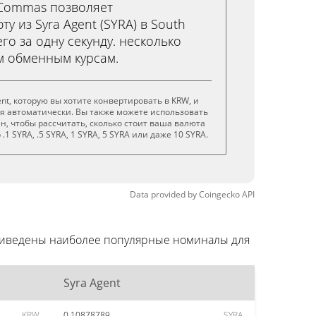
3Commas позволяет
у из Syra Agent (SYRA) в South
го за одну секунду. несколько
м обменным курсам.
nt, которую вы хотите конвертировать в KRW, и
я автоматически. Вы также можете использовать
н, чтобы рассчитать, сколько стоит ваша валюта
1 SYRA, .5 SYRA, 1 SYRA, 5 SYRA или даже 10 SYRA.
Data provided by
Coingecko
API
 приведены наиболее популярные номиналы для
Syra Agent
KRW
0.10878789
SYRA