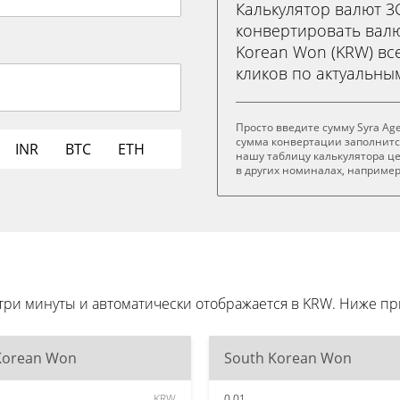
Калькулятор валют 
конвертировать валют
Korean Won (KRW) все
кликов по актуальны
Просто введите сумму Syra Age
сумма конвертации заполнитс
INR
BTC
ETH
нашу таблицу калькулятора це
в других номиналах, например .
е три минуты и автоматически отображается в KRW. Ниже
Korean Won
South Korean Won
KRW
0.01