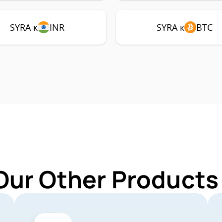
SYRA к
INR
SYRA к
BTC
Our Other Products