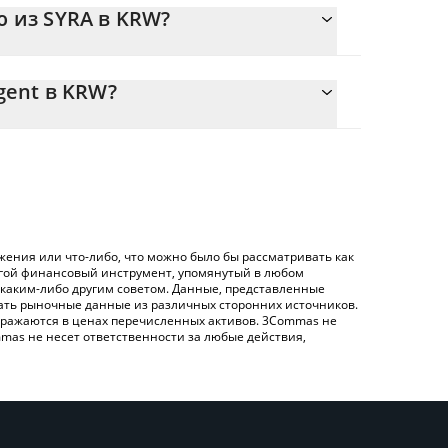
ю из SYRA в KRW?
.091922 {toSymbol
яет легко рассчитать цену конвертации SYRA в
соответствующее поле, и автоматически
gent в KRW?
on ({ toSymbol}).
ртации SYRA в KRW – использование
нную выше таблицу цен Syra Agent, чтобы
 обмена), например LocalBitcoins и т. д.
nt в основных фиатных и криптовалютах.
ения или что-либо, что можно было бы рассматривать как
угой финансовый инструмент, упомянутый в любом
 каким-либо другим советом. Данные, представленные
жать рыночные данные из различных сторонних источников.
 отражаются в ценах перечисленных активов. 3Commas не
mas не несет ответственности за любые действия,