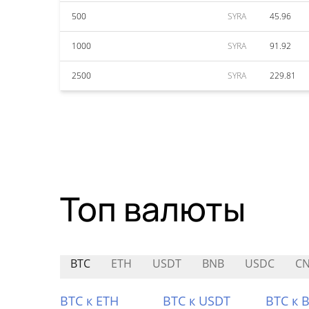
500
SYRA
45.96
1000
SYRA
91.92
2500
SYRA
229.81
Топ валюты
BTC
ETH
USDT
BNB
USDC
CN
BTC к ETH
BTC к USDT
BTC к 