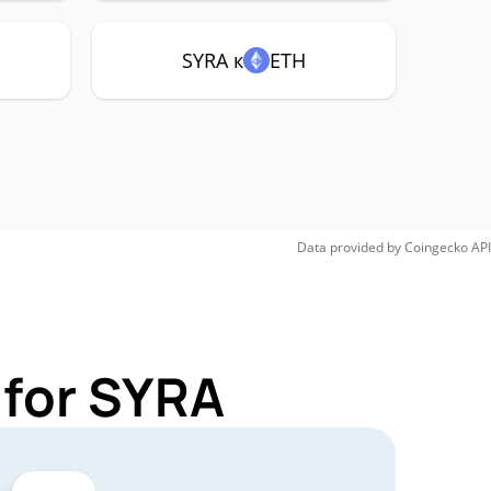
SYRA к
ETH
Data provided by
Coingecko
API
 for SYRA