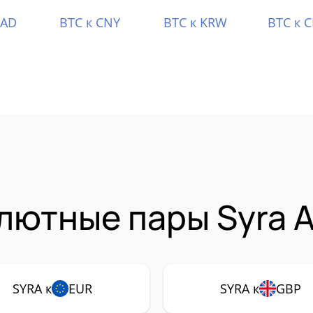
CAD
BTC к CNY
BTC к KRW
BTC к 
лютные пары Syra A
SYRA к
EUR
SYRA к
GBP