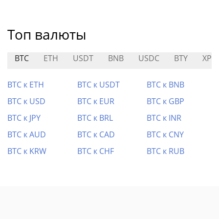
Топ валюты
BTC
ETH
USDT
BNB
USDC
BTY
XPI
BTC к ETH
BTC к USDT
BTC к BNB
BTC к USD
BTC к EUR
BTC к GBP
BTC к JPY
BTC к BRL
BTC к INR
BTC к AUD
BTC к CAD
BTC к CNY
BTC к KRW
BTC к CHF
BTC к RUB