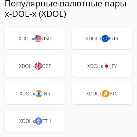
Популярные валютные пары
x-DOL-x (XDOL)
XDOL к
USD
XDOL к
EUR
XDOL к
GBP
XDOL к
JPY
XDOL к
INR
XDOL к
BTC
XDOL к
ETH