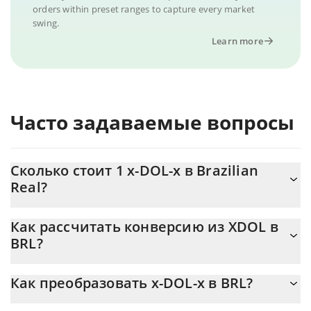
orders within preset ranges to capture every market
swing.
Learn more
Часто задаваемые вопросы
Сколько стоит 1 x-DOL-x в Brazilian
Real?
Цена x-DOL-x в BRL постоянно меняется.
Как рассчитать конверсию из XDOL в
BRL?
На данный момент 1 x-DOL-x равно 0.471366 {toSymbol
Калькулятор 3Commas x-DOL-x позволяет легко рассчитать
Как преобразовать x-DOL-x в BRL?
цену конвертации XDOL в BRL, просто введя сумму x-DOL-x в
соответствующее поле, и автоматически конвертирует
Самый распространенный способ конвертации XDOL в BRL –