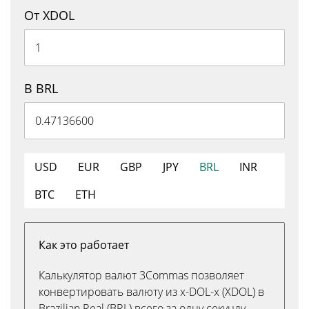
От XDOL
В BRL
USD
EUR
GBP
JPY
BRL
INR
BTC
ETH
Как это работает
Калькулятор валют 3Commas позволяет
конвертировать валюту из x-DOL-x (XDOL) в
Brazilian Real (BRL) всего за одну секунду.