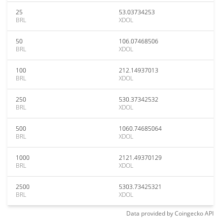
25
53.03734253
BRL
XDOL
50
106.07468506
BRL
XDOL
100
212.14937013
BRL
XDOL
250
530.37342532
BRL
XDOL
500
1060.74685064
BRL
XDOL
1000
2121.49370129
BRL
XDOL
2500
5303.73425321
BRL
XDOL
Data provided by
Coingecko
API