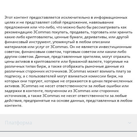
значение в Brazilian Real ({ toSymbol}).
использование криптобиржи или платформы P2P (личного
обмена), например LocalBitcoins и т. д.
Вы также можете использовать приведенную выше таблицу
Этот контент предоставляется исключительно в информационных
цен x-DOL-x, чтобы проверить последние цены на x-DOL-x в
целях и не представляет собой предложение, навязывание
предложения или что-либо, что можно было бы рассматривать как
основных фиатных и криптовалютах.
рекомендацию 3Commas покупать, продавать, торговать или хранить
какие-либо криптовалюты, ценные бумаги, деривативы, или другой
финансовый инструмент, упомянутый в любом описании
материалов или услуг от 3Commas. Он не является инвестиционным
советом, финансовым советом, торговым советом или каким-либо
другим советом. Данные, представленные зрителям, могут отражать
цены активов в криптовалюте или бумажной валюте, торгуемые на
различных типах бирж, а также отображать рыночные данные из
различных сторонних источников. 3Commas может взимать плату за
подписку, а с пользователей могут взиматься комиссии бирж, на
которых они торгуют, которые не отражаются в ценах перечисленных
активов. 3Commas не несет ответственности за любые ошибки или
задержки в контенте, полученном из 3Commas или сторонних
источников, а также 3Commas не несет ответственности за любые
действия, предпринятые на основе данных, представленных в любом
контенте.
Платформа