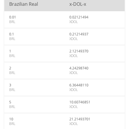
Brazilian Real
x-DOL-x
0.01
0.02121494
BRL
XDOL
0.1
0.21214937
BRL
XDOL
1
2.12149370
BRL
XDOL
2
4.24298740
BRL
XDOL
3
6.36448110
BRL
XDOL
5
10.60746851
BRL
XDOL
10
21.21493701
BRL
XDOL