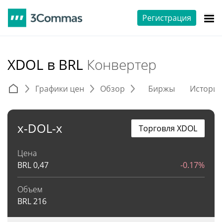
Регистрация
XDOL в BRL
Конвертер
Графики цен
Обзор
Биржы
Истори
x-DOL-x
Торговля XDOL
Цена
BRL
0,47
-0.17%
Объем
BRL
216