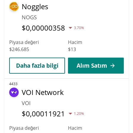
Noggles
NOGS
$
0,00000358
3.70%
Piyasa değeri
Hacim
$246.685
$13
Daha fazla bilgi
Alım Satım
4433
VOI Network
VOI
$
0,00011921
1.20%
Piyasa değeri
Hacim