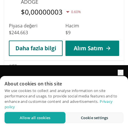
ADOGE
$
0,00000003
0.60%
Piyasa değeri
Hacim
$244.663
$9
Daha fazla bilgi
Alım Satım
4450
CoinbarPay
Portföyünüzün büyümesini yapay zekâ ile artırın
About cookies on this site
CBPAY
QuantPilot, otonom ajanların stratejilerinizi oluşturduğu,
We use cookies to collect and analyse information on site
$
0,00006633
2.40%
performance and usage, to provide social media features and to
geriye dönük test ettiği ve optimize ettiği ve piyasa
enhance and customise content and advertisements.
Privacy
araştırması yürüttüğü uçtan uca bir strateji platformudur
policy
Piyasa değeri
Hacim
$244.148
$41
Allow all cookies
Cookie settings
Ücretsiz deneyin