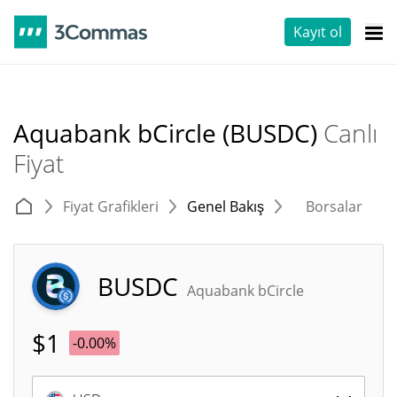
Kayıt ol
Aquabank bCircle (BUSDC)
Canlı
Fiyat
Fiyat Grafikleri
Genel Bakış
Borsalar
T
BUSDC
Aquabank bCircle
$
1
-0.00%