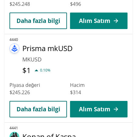
$245.248
$496
Daha fazla bilgi
Alım Satım
4440
Prisma mkUSD
MKUSD
$
1
0.10%
Piyasa değeri
Hacim
$245.226
$314
Daha fazla bilgi
Alım Satım
4441
Konan of Kaspa