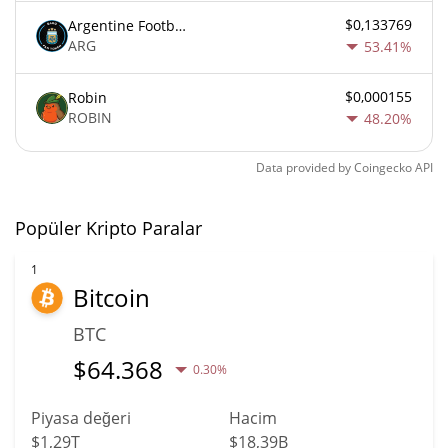
$0,133769
Argentine Football Association Fan Token
ARG
53.41%
$0,000155
Robin
ROBIN
48.20%
Data provided by
Coingecko
API
Popüler Kripto Paralar
1
Bitcoin
BTC
$
64.368
0.30%
Piyasa değeri
Hacim
$1,29T
$18,39B