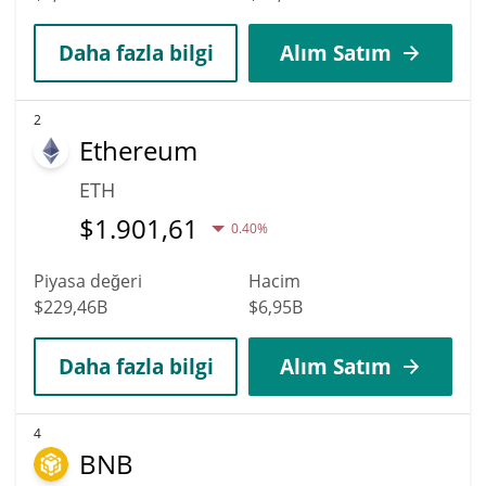
Daha fazla bilgi
Alım Satım
2
Ethereum
ETH
$
1.901,61
0.40%
Piyasa değeri
Hacim
$229,46B
$6,95B
Daha fazla bilgi
Alım Satım
4
BNB