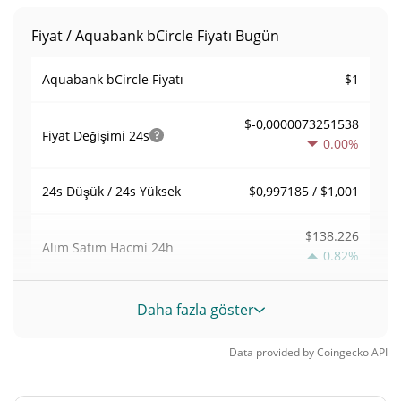
Fiyat / Aquabank bCircle Fiyatı Bugün
$1
Aquabank bCircle Fiyatı
$-0,0000073251538
Fiyat Değişimi
24s
0.00%
$0,997185 / $1,001
24s Düşük / 24s Yüksek
$138.226
Alım Satım Hacmi
24h
0.82%
0,63887926
Hacim / Piyasa Değeri
Daha fazla göster
0,0000095223753%
Piyasa hakimiyeti
Data provided by
Coingecko
API
#4590
Piyasa sıralaması