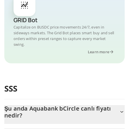
GRID Bot
Capitalize on BUSDC price movements 24/7, even in
sideways markets. The Grid Bot places smart buy and sell
orders within preset ranges to capture every market
swing.
Learn more
SSS
Şu anda Aquabank bCircle canlı fiyatı
nedir?
Aquabank bCircle 'nun şu anda USD cinsinden gerçek fiyatı $