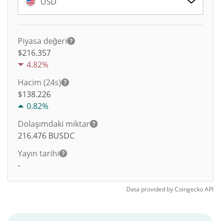
USD
Piyasa değeri
$216.357
4.82%
Hacim (24s)
$
138.226
0.82%
Dolaşımdaki miktar
216.476
BUSDC
Yayın tarihi
-
Data provided by
Coingecko
API