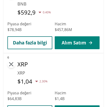
BNB
$
592,9
0.40%
Piyasa değeri
Hacim
$78,94B
$457,86M
Daha fazla bilgi
Alım Satım
6
XRP
XRP
$
1,04
2.30%
Piyasa değeri
Hacim
$64,83B
$1,4B