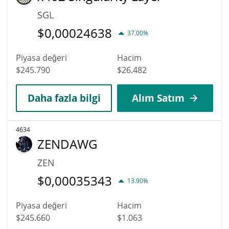
SGL
$
0,00024638
37.00%
Piyasa değeri
Hacim
$245.790
$26.482
Daha fazla bilgi
Alım Satım
4634
ZENDAWG
ZEN
$
0,00035343
13.90%
Piyasa değeri
Hacim
$245.660
$1.063