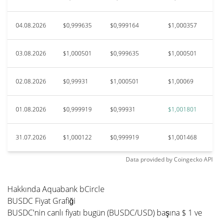
04.08.2026
$0,999635
$0,999164
$1,000357
03.08.2026
$1,000501
$0,999635
$1,000501
02.08.2026
$0,99931
$1,000501
$1,00069
01.08.2026
$0,999919
$0,99931
$1,001801
31.07.2026
$1,000122
$0,999919
$1,001468
Data provided by
Coingecko
API
Hakkında Aquabank bCircle
BUSDC Fiyat Grafiği
BUSDC'nin canlı fiyatı bugün (BUSDC/USD) başına $ 1 ve