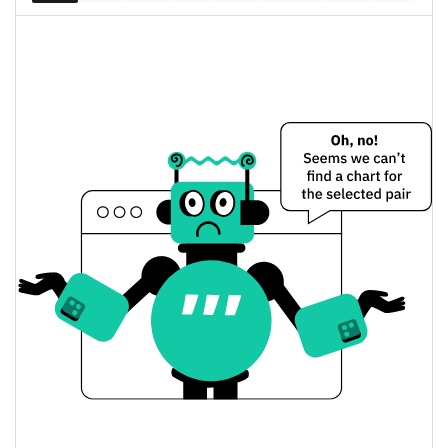
$0,99928418 /
Dünkü Düşük / Yüksek
$0,99991967
$0,99991967 /
Dünkü Açılış / Kapanış
$0,99928418
0.04%
Dünkü Değişim
$132.349,41
Dünkü Hacim
Bitcoin Fiyat Geçmişi
$0,9982054 / $1,0018012
7g Düşük/7g Yüksek
$0,9982054 / $1,0007585
30g Düşük/30g Yüksek
$0,9982054 / $1,0007585
90g Düşük/90g Yüksek