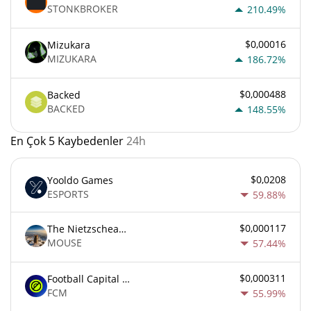
STONKBROKER
210.49%
$0,00016
Mizukara
MIZUKARA
186.72%
$0,000488
Backed
BACKED
148.55%
En Çok 5 Kaybedenler
24h
$0,0208
Yooldo Games
ESPORTS
59.88%
$0,000117
The Nietzschean Mouse
MOUSE
57.44%
$0,000311
Football Capital Markets
FCM
55.99%