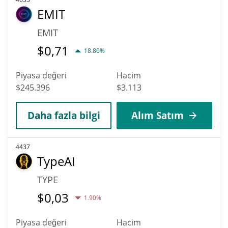
EMIT
EMIT
$
0,71
18.80%
Piyasa değeri
Hacim
$245.396
$3.113
Daha fazla bilgi
Alım Satım
4437
TypeAI
TYPE
$
0,03
1.90%
Piyasa değeri
Hacim