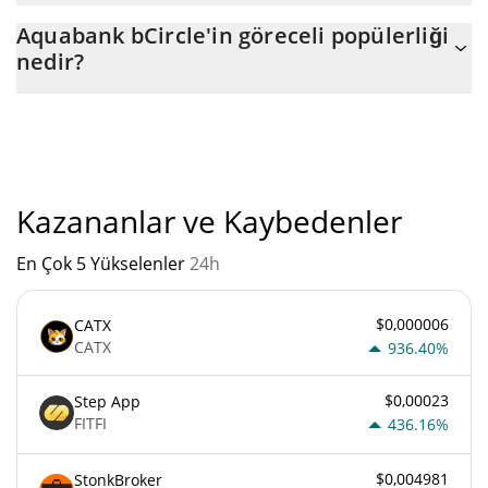
Aquabank bCircle'nin mevcut dolaşımdaki arzı, maksimum $ 0
Aquabank bCircle'in göreceli popülerliği
miktarıyla birlikte $ 0.
nedir?
"
Aquabank bCircle'un mevcut Pazar sıralaması:
Kazananlar ve Kaybedenler
En Çok 5 Yükselenler
24h
$0,000006
CATX
CATX
936.40%
$0,00023
Step App
FITFI
436.16%
$0,004981
StonkBroker