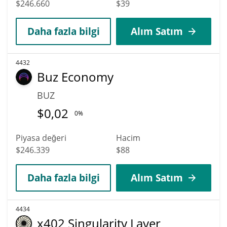
$246.660
$39
Daha fazla bilgi
Alım Satım
4432
Buz Economy
BUZ
$
0,02
0%
Piyasa değeri
Hacim
$246.339
$88
Daha fazla bilgi
Alım Satım
4434
x402 Singularity Layer