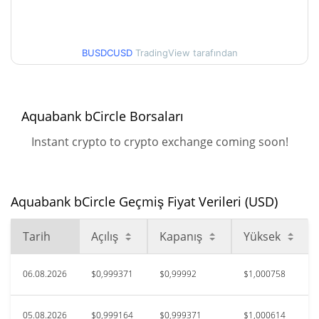
52 Hafta Düşük / 52 Hafta
$0,9982054 / $1,0018012
Yüksek
BUSDCUSD
TradingView tarafından
$1,031
Tüm Zamanlar Yüksek
3.01%
Haz 7, 2026 (2 ay önce)
Aquabank bCircle Borsaları
$0,984008
Tüm Zamanlar Düşük
Instant crypto to crypto exchange coming soon!
1.65%
Haz 25, 2026 (1 ay önce)
Aquabank bCircle Geçmiş Fiyat Verileri (USD)
Tarih
Açılış
Kapanış
Yüksek
06.08.2026
$0,999371
$0,99992
$1,000758
05.08.2026
$0,999164
$0,999371
$1,000614