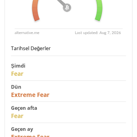
Tarihsel Değerler
Şimdi
29
Fear
Dün
25
Extreme Fear
Geçen afta
27
Fear
Geçen ay
22
Extreme Fear