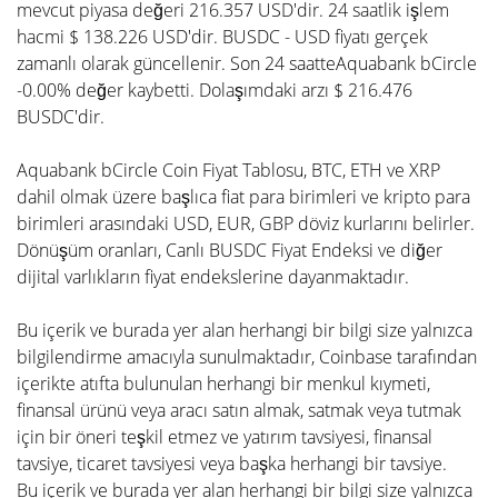
mevcut piyasa değeri 216.357 USD'dir. 24 saatlik işlem
hacmi $ 138.226 USD'dir. BUSDC - USD fiyatı gerçek
zamanlı olarak güncellenir. Son 24 saatteAquabank bCircle
-0.00% değer kaybetti. Dolaşımdaki arzı $ 216.476
BUSDC'dir.
Aquabank bCircle Coin Fiyat Tablosu, BTC, ETH ve XRP
dahil olmak üzere başlıca fiat para birimleri ve kripto para
birimleri arasındaki USD, EUR, GBP döviz kurlarını belirler.
Dönüşüm oranları, Canlı BUSDC Fiyat Endeksi ve diğer
dijital varlıkların fiyat endekslerine dayanmaktadır.
Bu içerik ve burada yer alan herhangi bir bilgi size yalnızca
bilgilendirme amacıyla sunulmaktadır, Coinbase tarafından
içerikte atıfta bulunulan herhangi bir menkul kıymeti,
finansal ürünü veya aracı satın almak, satmak veya tutmak
için bir öneri teşkil etmez ve yatırım tavsiyesi, finansal
tavsiye, ticaret tavsiyesi veya başka herhangi bir tavsiye.
Bu içerik ve burada yer alan herhangi bir bilgi size yalnızca