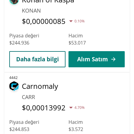
KONAN
$
0,00000085
0.10%
Piyasa değeri
Hacim
$244.936
$53.017
Daha fazla bilgi
Alım Satım
4442
Carnomaly
CARR
$
0,00013992
4.70%
Piyasa değeri
Hacim
$244.853
$3.572