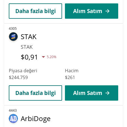
Daha fazla bilgi
Alım Satım
4305
STAK
STAK
$
0,91
5.20%
Piyasa değeri
Hacim
$244.759
$261
Daha fazla bilgi
Alım Satım
4443
ArbiDoge