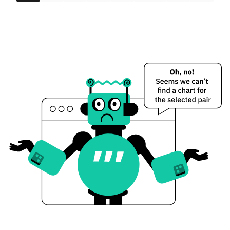
Dünkü Baby Troll Fiyatı
$0,00016493894 /
Dünkü Düşük / Yüksek
$0,00016597237
$0,00016597237 /
Dünkü Açılış / Kapanış
$0,00016493894
7.59%
Dünkü Değişim
$3.570,6271
Dünkü Hacim
Bitcoin Fiyat Geçmişi
$0,00012174218 /
7g Düşük/7g Yüksek
$0,00019626808