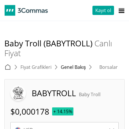
Kayıt ol
Baby Troll (BABYTROLL)
Canlı
Fiyat
Fiyat Grafikleri
Genel Bakış
Borsalar
T
BABYTROLL
Baby Troll
$
0,000178
+ 14.15%