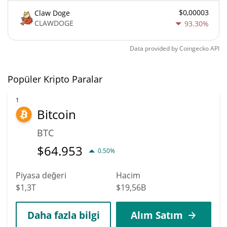
$0,00003
Claw Doge
CLAWDOGE
93.30%
Data provided by
Coingecko
API
Popüler Kripto Paralar
1
Bitcoin
BTC
$
64.953
0.50%
Piyasa değeri
Hacim
$1,3T
$19,56B
Daha fazla bilgi
Alım Satım