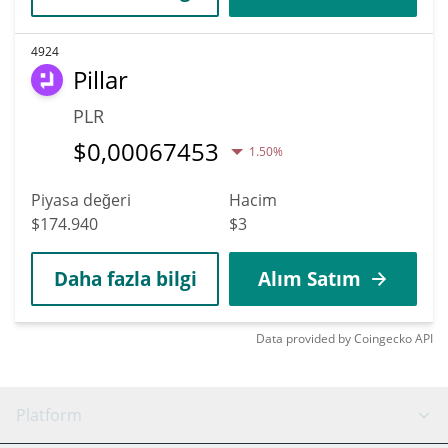
4924
Pillar
PLR
$
0,00067453
1.50%
Piyasa değeri
Hacim
$174.940
$3
Daha fazla bilgi
Alım Satım
Data provided by
Coingecko
API
Platform