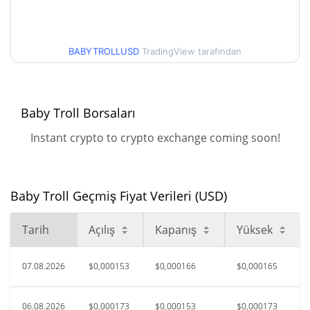
$0,00014324215 /
30g Düşük/30g Yüksek
$0,00016597237
BABYTROLLUSD
TradingView tarafından
$0,00012174218 /
90g Düşük/90g Yüksek
$0,00017307811
52 Hafta Düşük / 52 Hafta
$0,00012174218 /
Baby Troll Borsaları
$0,00017307811
Yüksek
Instant crypto to crypto exchange coming soon!
$0,00261859
Tüm Zamanlar Yüksek
93.20%
May 16, 2026 (2 ay önce)
Baby Troll Geçmiş Fiyat Verileri (USD)
$0,00011773
Tüm Zamanlar Düşük
51.20%
Tem 28, 2026 (11 gün önce)
Tarih
Açılış
Kapanış
Yüksek
07.08.2026
$0,000153
$0,000166
$0,000165
06.08.2026
$0,000173
$0,000153
$0,000173