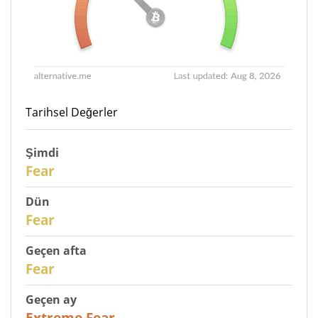
Tarihsel Değerler
Şimdi
30
Fear
Dün
29
Fear
Geçen afta
27
Fear
Geçen ay
23
Extreme Fear