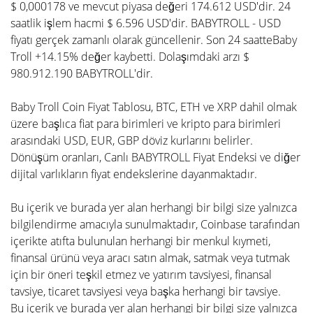
$ 0,000178 ve mevcut piyasa değeri 174.612 USD'dir. 24
saatlik işlem hacmi $ 6.596 USD'dir. BABYTROLL - USD
fiyatı gerçek zamanlı olarak güncellenir. Son 24 saatteBaby
Troll +14.15% değer kaybetti. Dolaşımdaki arzı $
980.912.190 BABYTROLL'dir.
Baby Troll Coin Fiyat Tablosu, BTC, ETH ve XRP dahil olmak
üzere başlıca fiat para birimleri ve kripto para birimleri
arasındaki USD, EUR, GBP döviz kurlarını belirler.
Dönüşüm oranları, Canlı BABYTROLL Fiyat Endeksi ve diğer
dijital varlıkların fiyat endekslerine dayanmaktadır.
Bu içerik ve burada yer alan herhangi bir bilgi size yalnızca
bilgilendirme amacıyla sunulmaktadır, Coinbase tarafından
içerikte atıfta bulunulan herhangi bir menkul kıymeti,
finansal ürünü veya aracı satın almak, satmak veya tutmak
için bir öneri teşkil etmez ve yatırım tavsiyesi, finansal
tavsiye, ticaret tavsiyesi veya başka herhangi bir tavsiye.
Bu içerik ve burada yer alan herhangi bir bilgi size yalnızca