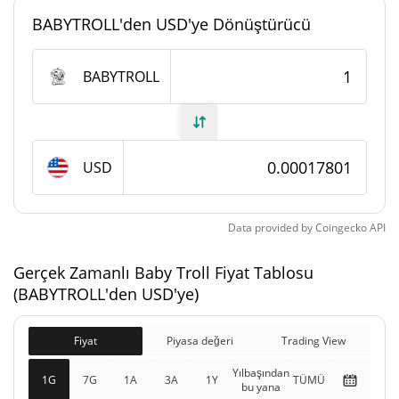
#4920
Piyasa sıralaması
BABYTROLL'den USD'ye Dönüştürücü
Baby Troll Arzı
BABYTROLL
980.912.187,557
Daloşımdaki Arz
BABYTROLL
980.912.187,557
USD
Toplam Arz
BABYTROLL
1.000.000.000 BABYTROLL
Maks Arz
Data provided by
Coingecko
API
Baby Troll piyasa değeri
Gerçek Zamanlı Baby Troll Fiyat Tablosu
(BABYTROLL'den USD'ye)
$174.612
Piyasa Değeri
14.15%
Fiyat
Piyasa değeri
Trading View
Yılbaşından
$174.612
Tamamen Seyreltilmiş
1G
7G
1A
3A
1Y
TÜMÜ
bu yana
7.59%
Piyasa değeri