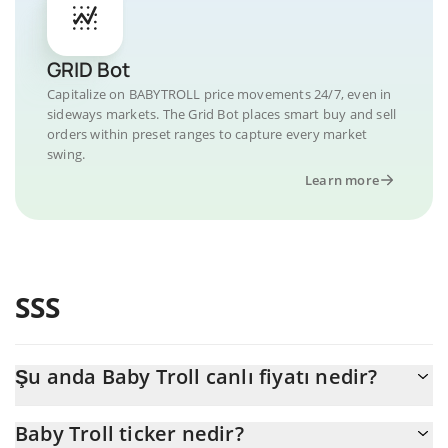
GRID Bot
Capitalize on BABYTROLL price movements 24/7, even in
sideways markets. The Grid Bot places smart buy and sell
orders within preset ranges to capture every market
swing.
Learn more
SSS
Şu anda Baby Troll canlı fiyatı nedir?
Baby Troll 'nun şu anda USD cinsinden gerçek fiyatı $
Baby Troll ticker nedir?
0,000178'dır