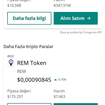
$10,94B
$347,91M
Daha fazla bilgi
Alım Satım
Data provided by
Coingecko
API
Daha Fazla Kripto Paralar
4922
REM Token
REM
$
0,00090845
0.70%
Piyasa değeri
Hacim
$175.297
$7.463