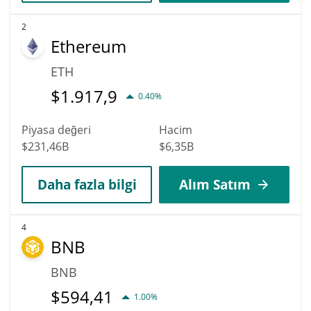
2
Ethereum
ETH
$
1.917,9
0.40%
Piyasa değeri
Hacim
$231,46B
$6,35B
Daha fazla bilgi
Alım Satım
4
BNB
BNB
$
594,41
1.00%