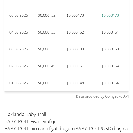
05.08.2026
$0,000152
$0,000173
$0,000173
04.08.2026
$0,000133
$0,000152
$0,000161
03.08.2026
$0,00015
$0,000133
$0,000153
02.08.2026
$0,000149
$0,00015
$0,000154
01.08.2026
$0,00013
$0,000149
$0,000156
Data provided by
Coingecko
API
Hakkında Baby Troll
BABYTROLL Fiyat Grafiği
BABYTROLL'nin canlı fiyatı bugün (BABYTROLL/USD) başına