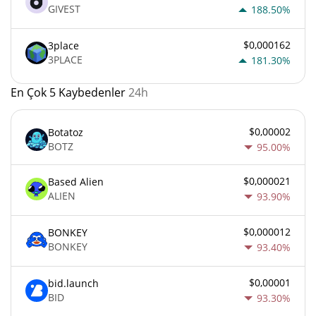
GIVEST
188.50%
$0,000162
3place
3PLACE
181.30%
En Çok 5 Kaybedenler
24h
$0,00002
Botatoz
BOTZ
95.00%
$0,000021
Based Alien
ALIEN
93.90%
$0,000012
BONKEY
BONKEY
93.40%
$0,00001
bid.launch
BID
93.30%