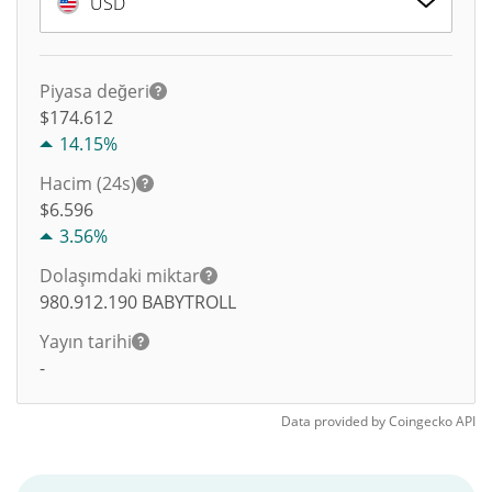
USD
Piyasa değeri
$174.612
14.15%
Hacim (24s)
$
6.596
3.56%
Dolaşımdaki miktar
980.912.190
BABYTROLL
Yayın tarihi
-
Data provided by
Coingecko
API