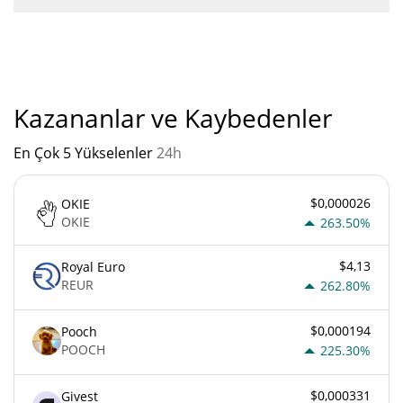
"
Baby Troll'un mevcut Pazar sıralaması:
Kazananlar ve Kaybedenler
En Çok 5 Yükselenler
24h
$0,000026
OKIE
OKIE
263.50%
$4,13
Royal Euro
REUR
262.80%
$0,000194
Pooch
POOCH
225.30%
$0,000331
Givest