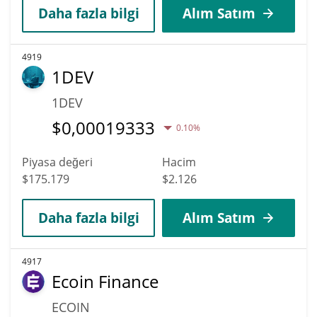
Daha fazla bilgi
Alım Satım
4919
1DEV
1DEV
$
0,00019333
0.10%
Piyasa değeri
Hacim
$175.179
$2.126
Daha fazla bilgi
Alım Satım
4917
Ecoin Finance
ECOIN