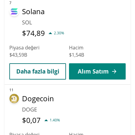
7
Solana
SOL
$
74,89
2.30%
Piyasa değeri
Hacim
$43,59B
$1,54B
Daha fazla bilgi
Alım Satım
11
Dogecoin
DOGE
$
0,07
1.40%
Piyasa değeri
Hacim