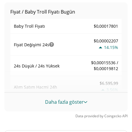
Fiyat / Baby Troll Fiyatı Bugün
$0,00017801
Baby Troll Fiyatı
$0,00002207
Fiyat Değişimi
24s
14.15%
$0,00015536 /
24s Düşük / 24s Yüksek
$0,00019812
$6.595,99
Alım Satım Hacmi
24h
3.56%
Daha fazla göster
0,037775124
Hacim / Piyasa Değeri
Data provided by
Coingecko
API
0,0000076653439%
Piyasa hakimiyeti