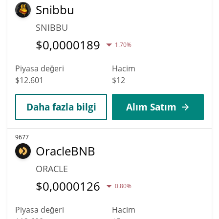
Snibbu
SNIBBU
$
0,0000189
1.70%
Piyasa değeri
Hacim
$12.601
$12
Daha fazla bilgi
Alım Satım
9677
OracleBNB
ORACLE
$
0,0000126
0.80%
Piyasa değeri
Hacim