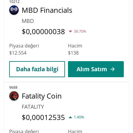
10212
MBD Financials
MBD
$
0,00000038
38.70%
Piyasa değeri
Hacim
$12.554
$138
Daha fazla bilgi
Alım Satım
9688
Fatality Coin
FATALITY
$
0,00012535
1.40%
Piyasa değeri
Hacim