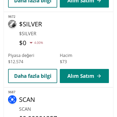
Daha fazla bilgi
Alım Satım
9672
$SILVER
$SILVER
$
0
4.00%
Piyasa değeri
Hacim
$12.574
$73
Daha fazla bilgi
Alım Satım
9687
SCAN
SCAN