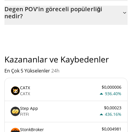
Degen POV'nin mevcut dolaşımdaki arzı, maksimum $
Degen POV'in göreceli popülerliği
1.000.000.000.000 miktarıyla birlikte $ 1.000.000.000.000.
nedir?
"
Degen POV'un mevcut Pazar sıralaması:
Kazananlar ve Kaybedenler
En Çok 5 Yükselenler
24h
$0,000006
CATX
CATX
936.40%
$0,00023
Step App
FITFI
436.16%
$0,004981
StonkBroker