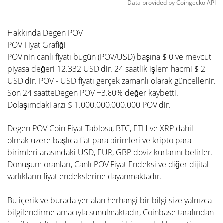
Data provided by
Coingecko
API
Hakkında Degen POV
POV Fiyat Grafiği
POV'nin canlı fiyatı bugün (POV/USD) başına $ 0 ve mevcut
piyasa değeri 12.332 USD'dir. 24 saatlik işlem hacmi $ 2
USD'dir. POV - USD fiyatı gerçek zamanlı olarak güncellenir.
Son 24 saatteDegen POV +3.80% değer kaybetti.
Dolaşımdaki arzı $ 1.000.000.000.000 POV'dir.
Degen POV Coin Fiyat Tablosu, BTC, ETH ve XRP dahil
olmak üzere başlıca fiat para birimleri ve kripto para
birimleri arasındaki USD, EUR, GBP döviz kurlarını belirler.
Dönüşüm oranları, Canlı POV Fiyat Endeksi ve diğer dijital
varlıkların fiyat endekslerine dayanmaktadır.
Bu içerik ve burada yer alan herhangi bir bilgi size yalnızca
bilgilendirme amacıyla sunulmaktadır, Coinbase tarafından