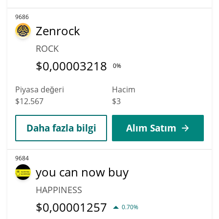
9686
Zenrock
ROCK
$
0,00003218
0%
Piyasa değeri
Hacim
$12.567
$3
Daha fazla bilgi
Alım Satım
9684
you can now buy
HAPPINESS
$
0,00001257
0.70%