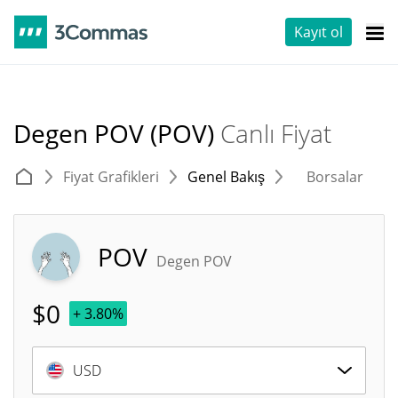
Kayıt ol
Degen POV (POV)
Canlı Fiyat
Fiyat Grafikleri
Genel Bakış
Borsalar
T
POV
Degen POV
$
0
+ 3.80%
USD