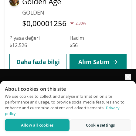
Golden Age
GOLDEN
$
0,00001256
2.30%
Piyasa değeri
Hacim
$12.526
$56
Daha fazla bilgi
Alım Satım
9695
Portföyünüzün büyümesini yapay zekâ ile artırın
TON SHIBA
About cookies on this site
QuantPilot, otonom ajanların stratejilerinizi oluşturduğu,
We use cookies to collect and analyse information on site
TSHIB
performance and usage, to provide social media features and to
geriye dönük test ettiği ve optimize ettiği ve piyasa
enhance and customise content and advertisements.
Privacy
$
0,00001252
araştırması yürüttüğü uçtan uca bir strateji platformudur
11.80%
policy
Allow all cookies
Cookie settings
Piyasa değeri
Hacim
Ücretsiz deneyin
$12.515
$565