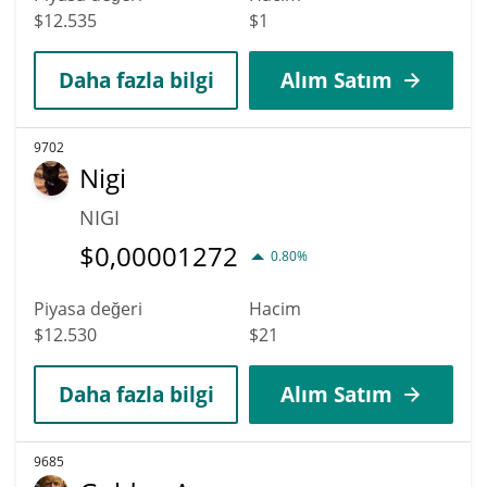
$12.535
$1
Daha fazla bilgi
Alım Satım
9702
Nigi
NIGI
$
0,00001272
0.80%
Piyasa değeri
Hacim
$12.530
$21
Daha fazla bilgi
Alım Satım
9685