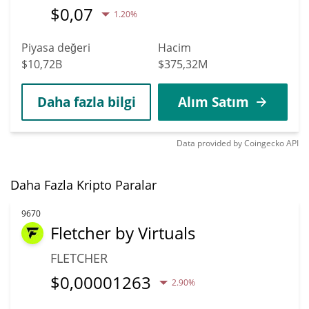
$
0,07
1.20%
Piyasa değeri
Hacim
$10,72B
$375,32M
Daha fazla bilgi
Alım Satım
Data provided by
Coingecko
API
Daha Fazla Kripto Paralar
9670
Fletcher by Virtuals
FLETCHER
$
0,00001263
2.90%