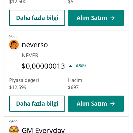
$12.600
$5
Daha fazla bilgi
Alım Satım
9683
neversol
NEVER
$
0,00000013
16.50%
Piyasa değeri
Hacim
$12.599
$697
Daha fazla bilgi
Alım Satım
9690
GM Everyday