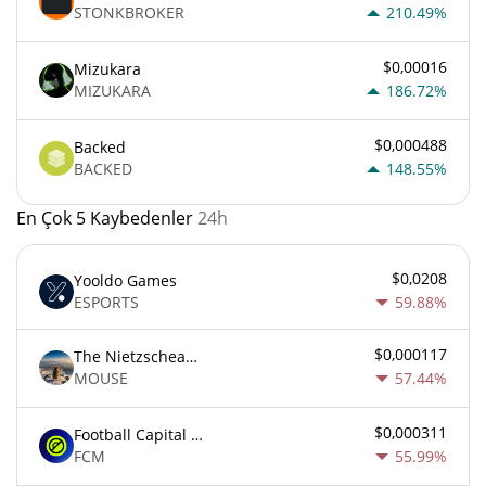
STONKBROKER
210.49%
$0,00016
Mizukara
MIZUKARA
186.72%
$0,000488
Backed
BACKED
148.55%
En Çok 5 Kaybedenler
24h
$0,0208
Yooldo Games
ESPORTS
59.88%
$0,000117
The Nietzschean Mouse
MOUSE
57.44%
$0,000311
Football Capital Markets
FCM
55.99%