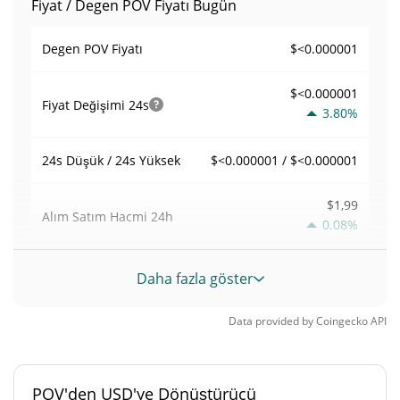
Fiyat / Degen POV Fiyatı Bugün
$<0.000001
Degen POV Fiyatı
$<0.000001
Fiyat Değişimi
24s
3.80%
$<0.000001 / $<0.000001
24s Düşük / 24s Yüksek
$1,99
Alım Satım Hacmi
24h
0.08%
0,00016136775
Hacim / Piyasa Değeri
Daha fazla göster
<0.000001%
Piyasa hakimiyeti
Data provided by
Coingecko
API
#9722
Piyasa sıralaması
POV'den USD'ye Dönüştürücü