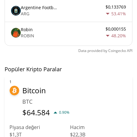
$0,133769
Argentine Football Association Fan Token
ARG
53.41%
$0,000155
Robin
ROBIN
48.20%
Data provided by
Coingecko
API
Popüler Kripto Paralar
1
Bitcoin
BTC
$
64.584
0.90%
Piyasa değeri
Hacim
$1,3T
$22,3B