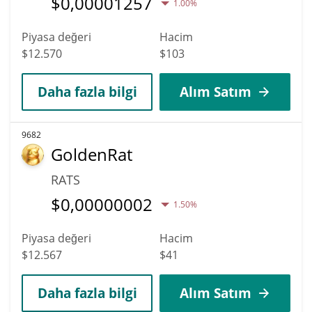
$
0,00001257
1.00%
Piyasa değeri
Hacim
$12.570
$103
Daha fazla bilgi
Alım Satım
9682
GoldenRat
RATS
$
0,00000002
1.50%
Piyasa değeri
Hacim
$12.567
$41
Daha fazla bilgi
Alım Satım