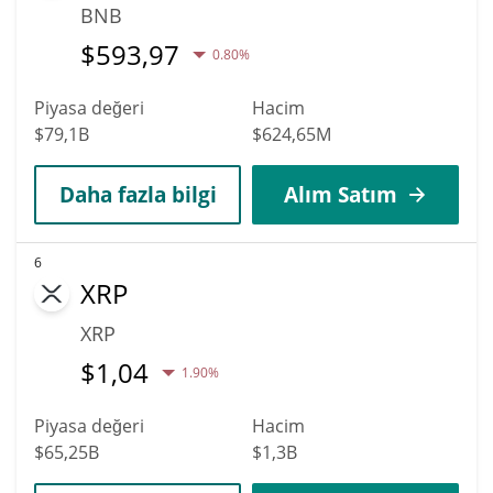
BNB
$
593,97
0.80%
Piyasa değeri
Hacim
$79,1B
$624,65M
Daha fazla bilgi
Alım Satım
6
XRP
XRP
$
1,04
1.90%
Piyasa değeri
Hacim
$65,25B
$1,3B