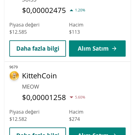
$
0,00002475
1.20%
Piyasa değeri
Hacim
$12.585
$113
Daha fazla bilgi
Alım Satım
9679
KittehCoin
MEOW
$
0,00001258
5.60%
Piyasa değeri
Hacim
$12.582
$274