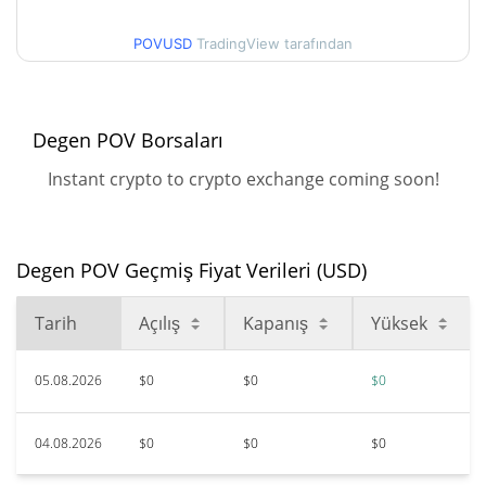
$0,0000016
Tüm Zamanlar Yüksek
POVUSD
TradingView tarafından
99.23%
Haz 6, 2024 (2 yıl önce)
$<0.000001
Tüm Zamanlar Düşük
Degen POV Borsaları
13.55%
Haz 25, 2026 (1 ay önce)
Instant crypto to crypto exchange coming soon!
Degen POV Geçmiş Fiyat Verileri (USD)
Tarih
Açılış
Kapanış
Yüksek
05.08.2026
$0
$0
$0
04.08.2026
$0
$0
$0