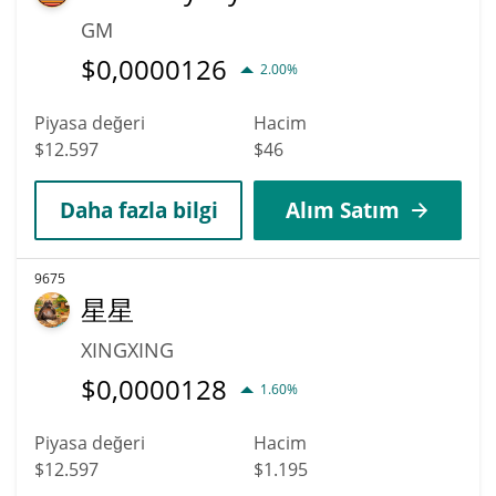
GM
$
0,0000126
2.00%
Piyasa değeri
Hacim
$12.597
$46
Daha fazla bilgi
Alım Satım
9675
星星
XINGXING
$
0,0000128
1.60%
Piyasa değeri
Hacim
$12.597
$1.195