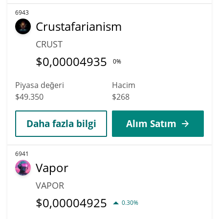
6943
Crustafarianism
CRUST
$
0,00004935
0%
Piyasa değeri
Hacim
$49.350
$268
Daha fazla bilgi
Alım Satım
6941
Vapor
VAPOR
$
0,00004925
0.30%