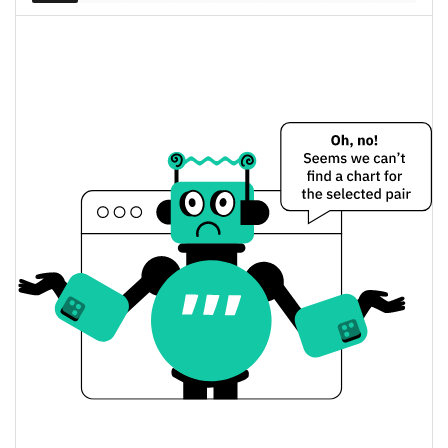
Dünkü Golden Celestial Ratio Fiyatı
$0,000029294858 /
Dünkü Düşük / Yüksek
$0,000029312364
$0,000029294858 /
Dünkü Açılış / Kapanış
$0,000029312364
0.02%
Dünkü Değişim
$1,7374383
Dünkü Hacim
Bitcoin Fiyat Geçmişi
$0,00002918952 /
7g Düşük/7g Yüksek
$0,000029897041
$0,00002918952 /