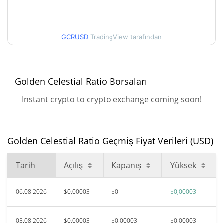
30g Düşük/30g Yüksek
$0,000029897041
$0,00002918952 /
90g Düşük/90g Yüksek
GCRUSD
TradingView tarafından
$0,000029897041
52 Hafta Düşük / 52 Hafta
$0,00002918952 /
$0,000029897041
Yüksek
Golden Celestial Ratio Borsaları
Instant crypto to crypto exchange coming soon!
$0,00824122
Tüm Zamanlar Yüksek
99.64%
Eki 18, 2024 (1 yıl önce)
Golden Celestial Ratio Geçmiş Fiyat Verileri (USD)
$0,00002803
Tüm Zamanlar Düşük
4.57%
Haz 6, 2026 (2 ay önce)
Tarih
Açılış
Kapanış
Yüksek
06.08.2026
$0,00003
$0
$0,00003
05.08.2026
$0,00003
$0,00003
$0,00003