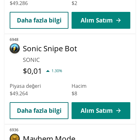
$49.286
$2
Daha fazla bilgi
Alım Satım
6948
Sonic Snipe Bot
SONIC
$
0,01
1.30%
Piyasa değeri
Hacim
$49.264
$8
Daha fazla bilgi
Alım Satım
6936
Mayhem Mode