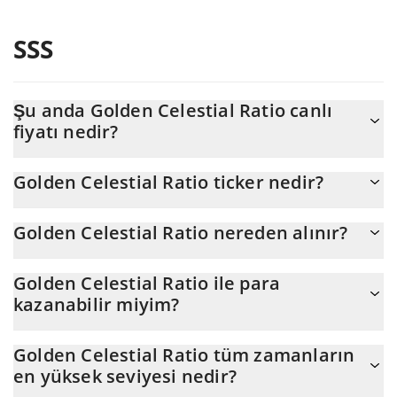
SSS
Şu anda Golden Celestial Ratio canlı
fiyatı nedir?
Golden Celestial Ratio 'nun şu anda USD cinsinden gerçek fiyatı
Golden Celestial Ratio ticker nedir?
$ 0,000029'dır
Golden Celestial Ratio ticker'ı GCR'dir
Golden Celestial Ratio nereden alınır?
Golden Celestial Ratio'yu herhangi bir borsadan veya p2p
Golden Celestial Ratio ile para
transfer yoluyla satın alabilirsiniz. Ve Golden Celestial Ratio
kazanabilir miyim?
ticareti yapmanın en iyi yolu bir 3commas botudur.
Golden Celestial Ratio veya başka herhangi bir yeni teknoloji ile
Golden Celestial Ratio tüm zamanların
zengin olmayı beklememelisiniz. Bir şey gerçek olamayacak kadar
en yüksek seviyesi nedir?
iyi göründüğünde veya temel ekonomik ilkelere aykırı olduğunda