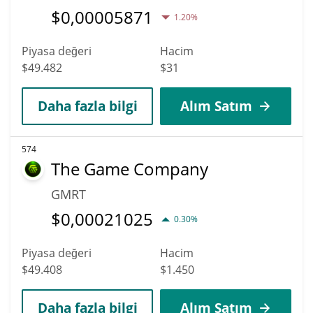
$
0,00005871
1.20%
Piyasa değeri
Hacim
$49.482
$31
Daha fazla bilgi
Alım Satım
574
The Game Company
GMRT
$
0,00021025
0.30%
Piyasa değeri
Hacim
$49.408
$1.450
Daha fazla bilgi
Alım Satım