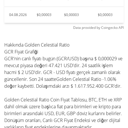
04.08.2026
$0,00003
$0,00003
$0,00003
Data provided by
Coingecko
API
Hakkında Golden Celestial Ratio
GCR Fiyat Grafiği
GCR'nin canlı fiyatı bugün (GCR/USD) başına $ 0,000029 ve
mevcut piyasa değeri 47.421 USD'dir. 24 saatlik işlem
hacmi $ 2 USD'dir. GCR - USD fiyatı gerçek zamanlı olarak
güncellenir. Son 24 saatteGolden Celestial Ratio -1.06%
değer kaybetti. Dolaşımdaki arzı $ 1.617.952.400 GCR'dir.
Golden Celestial Ratio Coin Fiyat Tablosu, BTC, ETH ve XRP
dahil olmak üzere başlıca fiat para birimleri ve kripto para
birimleri arasındaki USD, EUR, GBP döviz kurlarını belirler.
Dönüşüm oranları, Canlı GCR Fiyat Endeksi ve diğer dijital
varlıkların fiyat endekslerine dayanmaktadır.