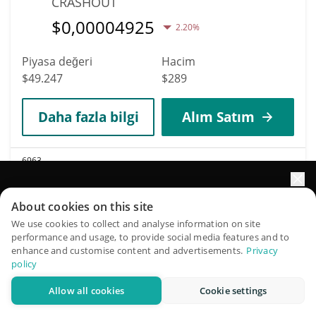
CRASHOUT
$
0,00004925
2.20%
Piyasa değeri
Hacim
$49.247
$289
Daha fazla bilgi
Alım Satım
6963
Native
Portföyünüzün büyümesini yapay zekâ ile artırın
NATIVE
About cookies on this site
QuantPilot, otonom ajanların stratejilerinizi oluşturduğu,
We use cookies to collect and analyse information on site
$
0,00000049
0.30%
performance and usage, to provide social media features and to
geriye dönük test ettiği ve optimize ettiği ve piyasa
enhance and customise content and advertisements.
Privacy
araştırması yürüttüğü uçtan uca bir strateji platformudur
Piyasa değeri
Hacim
policy
$49.223
$16
Allow all cookies
Cookie settings
Ücretsiz deneyin