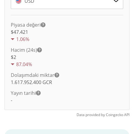
USD
Piyasa değeri
$47.421
1.06%
Hacim (24s)
$
2
87.04%
Dolaşımdaki miktar
1.617.952.400
GCR
Yayın tarihi
-
Data provided by
Coingecko
API