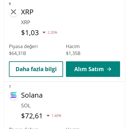
6
XRP
XRP
$
1,03
2.20%
Piyasa değeri
Hacim
$64,31B
$1,35B
Daha fazla bilgi
Alım Satım
7
Solana
SOL
$
72,61
1.40%