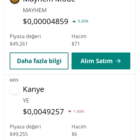
MAYHEM
$
0,00004859
0.20%
Piyasa değeri
Hacim
$49.261
$71
Daha fazla bilgi
Alım Satım
6955
Kanye
YE
$
0,0049257
1.40%
Piyasa değeri
Hacim
$49.255
$6