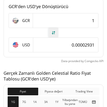
GCR'den USD'ye Dönüştürücü
#7017
Piyasa sıralaması
Golden Celestial Ratio Arzı
GCR
1.617.952.401 GCR
Daloşımdaki Arz
1.617.952.401 GCR
Toplam Arz
USD
1.617.952.401 GCR
Maks Arz
Data provided by
Coingecko
API
Golden Celestial Ratio piyasa değeri
Gerçek Zamanlı Golden Celestial Ratio Fiyat
Tablosu (GCR'den USD'ye)
$47.421
Piyasa Değeri
1.06%
Fiyat
Piyasa değeri
Trading View
$47.421
Tamamen Seyreltilmiş
Yılbaşından
1G
7G
1A
3A
1Y
TÜMÜ
0.02%
Piyasa değeri
bu yana