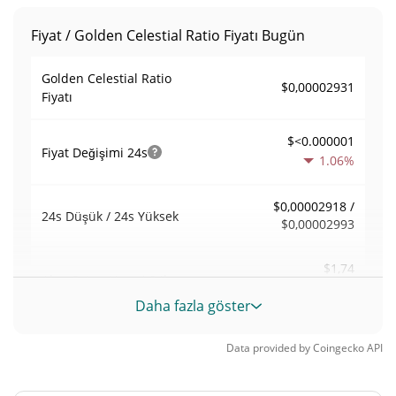
Fiyat / Golden Celestial Ratio Fiyatı Bugün
Golden Celestial Ratio
$0,00002931
Fiyatı
$<0.000001
Fiyat Değişimi
24s
1.06%
$0,00002918 /
24s Düşük / 24s Yüksek
$0,00002993
$1,74
Alım Satım Hacmi
24h
87.04%
Daha fazla göster
0,000036692605
Hacim / Piyasa Değeri
Data provided by
Coingecko
API
0,0000020871086%
Piyasa hakimiyeti