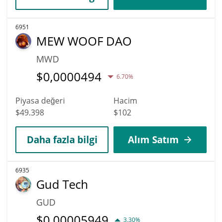
6951
MEW WOOF DAO
MWD
$
0,0000494
6.70%
Piyasa değeri
Hacim
$49.398
$102
Daha fazla bilgi
Alım Satım
6935
Gud Tech
GUD
$
0,00005949
3.30%