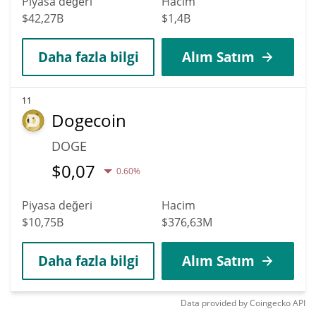
Piyasa değeri
Hacim
$42,27B
$1,4B
Daha fazla bilgi
Alım Satım
11
Dogecoin
DOGE
$
0,07
0.60%
Piyasa değeri
Hacim
$10,75B
$376,63M
Daha fazla bilgi
Alım Satım
Data provided by
Coingecko
API