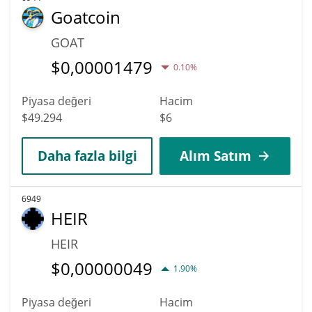
Goatcoin
GOAT
$
0,00001479
0.10%
Piyasa değeri
Hacim
$49.294
$6
Daha fazla bilgi
Alım Satım
6949
HEIR
HEIR
$
0,00000049
1.90%
Piyasa değeri
Hacim