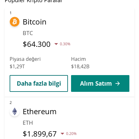
1
Bitcoin
BTC
$
64.300
0.30%
Piyasa değeri
Hacim
$1,29T
$18,42B
Daha fazla bilgi
Alım Satım
2
Ethereum
ETH
$
1.899,67
0.20%