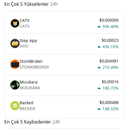
En Çok 5 Yükselenler
24h
$0,000006
CATX
CATX
936.40%
$0,00023
Step App
FITFI
436.16%
$0,004981
StonkBroker
STONKBROKER
210.49%
$0,00016
Mizukara
MIZUKARA
186.72%
$0,000488
Backed
BACKED
148.55%
En Çok 5 Kaybedenler
24h