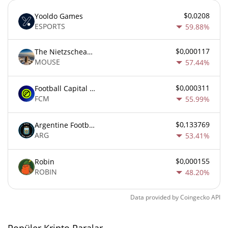
$0,0208
Yooldo Games
ESPORTS
59.88%
$0,000117
The Nietzschean Mouse
MOUSE
57.44%
$0,000311
Football Capital Markets
FCM
55.99%
$0,133769
Argentine Football Association Fan Token
ARG
53.41%
$0,000155
Robin
ROBIN
48.20%
Data provided by
Coingecko
API
Popüler Kripto Paralar