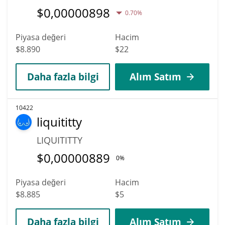
$
0,00000898
0.70%
Piyasa değeri
Hacim
$8.890
$22
Daha fazla bilgi
Alım Satım
10422
liquititty
LIQUITITTY
$
0,00000889
0%
Piyasa değeri
Hacim
$8.885
$5
Daha fazla bilgi
Alım Satım