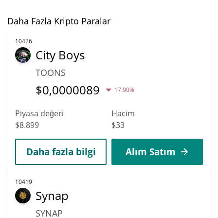
Daha Fazla Kripto Paralar
10426
City Boys
TOONS
$
0,0000089
17.90%
Piyasa değeri
Hacim
$8.899
$33
Daha fazla bilgi
Alım Satım
10419
Synap
SYNAP