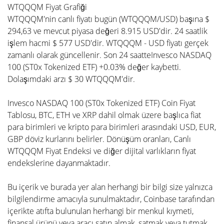
WTQQQM Fiyat Grafiği
WTQQQM'nin canlı fiyatı bugün (WTQQQM/USD) başına $
294,63 ve mevcut piyasa değeri 8.915 USD'dir. 24 saatlik
işlem hacmi $ 577 USD'dir. WTQQQM - USD fiyatı gerçek
zamanlı olarak güncellenir. Son 24 saatteInvesco NASDAQ
100 (ST0x Tokenized ETF) +0.03% değer kaybetti.
Dolaşımdaki arzı $ 30 WTQQQM'dir.
Invesco NASDAQ 100 (ST0x Tokenized ETF) Coin Fiyat
Tablosu, BTC, ETH ve XRP dahil olmak üzere başlıca fiat
para birimleri ve kripto para birimleri arasındaki USD, EUR,
GBP döviz kurlarını belirler. Dönüşüm oranları, Canlı
WTQQQM Fiyat Endeksi ve diğer dijital varlıkların fiyat
endekslerine dayanmaktadır.
Bu içerik ve burada yer alan herhangi bir bilgi size yalnızca
bilgilendirme amacıyla sunulmaktadır, Coinbase tarafından
içerikte atıfta bulunulan herhangi bir menkul kıymeti,
finansal ürünü veya aracı satın almak, satmak veya tutmak