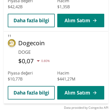
Piyasa değeri
Hacim
$42,42B
$1,35B
Daha fazla bilgi
Alım Satım
11
Dogecoin
DOGE
$
0,07
0.80%
Piyasa değeri
Hacim
$10,77B
$441,27M
Daha fazla bilgi
Alım Satım
Data provided by
Coingecko
API