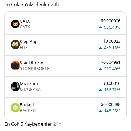
En Çok 5 Yükselenler
24h
$0,000006
CATX
CATX
936.40%
$0,00023
Step App
FITFI
436.16%
$0,004981
StonkBroker
STONKBROKER
210.49%
$0,00016
Mizukara
MIZUKARA
186.72%
$0,000488
Backed
BACKED
148.55%
En Çok 5 Kaybedenler
24h