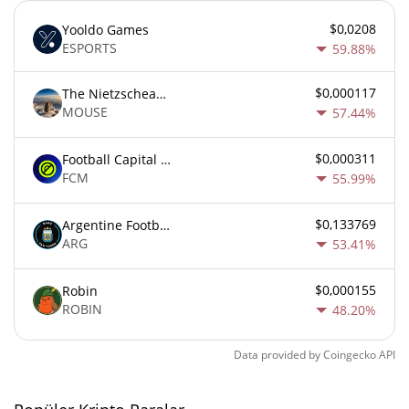
$0,0208
Yooldo Games
ESPORTS
59.88%
$0,000117
The Nietzschean Mouse
MOUSE
57.44%
$0,000311
Football Capital Markets
FCM
55.99%
$0,133769
Argentine Football Association Fan Token
ARG
53.41%
$0,000155
Robin
ROBIN
48.20%
Data provided by
Coingecko
API