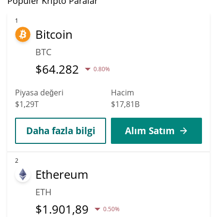
Popüler Kripto Paralar
1
Bitcoin
BTC
$
64.282
0.80%
Piyasa değeri
Hacim
$1,29T
$17,81B
Daha fazla bilgi
Alım Satım
2
Ethereum
ETH
$
1.901,89
0.50%