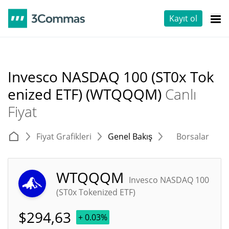
Kayıt ol
Invesco NASDAQ 100 (ST0x Tok
enized ETF) (WTQQQM)
Canlı
Fiyat
Fiyat Grafikleri
Genel Bakış
Borsalar
T
WTQQQM
Invesco NASDAQ 100
(ST0x Tokenized ETF)
$
294,63
+ 0.03%