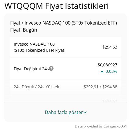
WTQQQM Fiyat İstatistikleri
Fiyat / Invesco NASDAQ 100 (ST0x Tokenized ETF)
Fiyatı Bugün
Invesco NASDAQ 100
$294,63
(ST0x Tokenized ETF) Fiyatı
$0,086927
Fiyat Değişimi
24s
0.03%
$292,91 / $294,88
24s Düşük / 24s Yüksek
$576,62
Alım Satım Hacmi
24h
0.00%
Daha fazla göster
0,064678085
Hacim / Piyasa Değeri
Data provided by
Coingecko
API