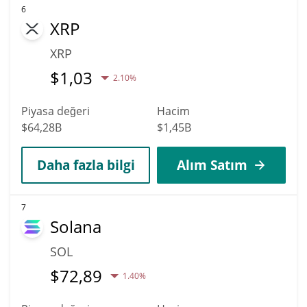
6
XRP
XRP
$
1,03
2.10%
Piyasa değeri
Hacim
$64,28B
$1,45B
Daha fazla bilgi
Alım Satım
7
Solana
SOL
$
72,89
1.40%