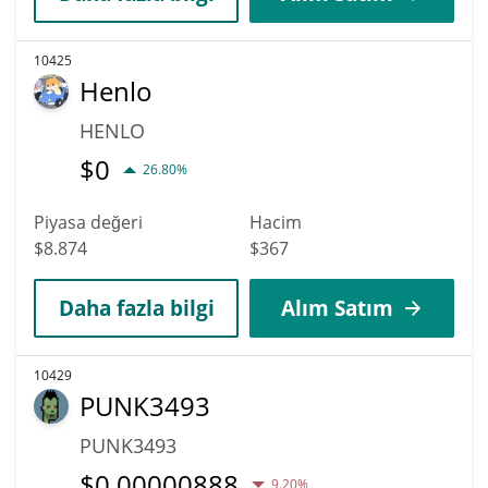
10425
Henlo
HENLO
$
0
26.80%
Piyasa değeri
Hacim
$8.874
$367
Daha fazla bilgi
Alım Satım
10429
PUNK3493
PUNK3493
$
0,00000888
9.20%