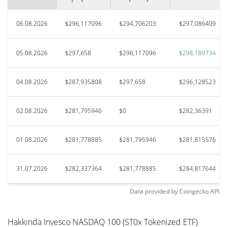
06.08.2026
$296,117096
$294,706203
$297,086409
05.08.2026
$297,658
$296,117096
$298,189734
04.08.2026
$287,935808
$297,658
$296,128523
02.08.2026
$281,795946
$0
$282,36391
01.08.2026
$281,778885
$281,795946
$281,815576
31.07.2026
$282,337364
$281,778885
$284,817644
Data provided by
Coingecko
API
Hakkında Invesco NASDAQ 100 (ST0x Tokenized ETF)