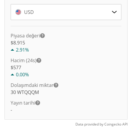
USD
Piyasa değeri
$8.915
2.91%
Hacim (24s)
$
577
0.00%
Dolaşımdaki miktar
30
WTQQQM
Yayın tarihi
-
Data provided by
Coingecko
API