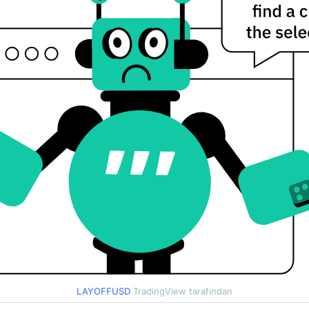
LAYOFFUSD
TradingView tarafından