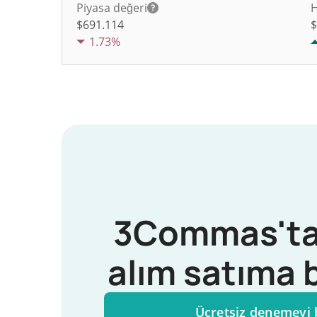
Piyasa değeri
H
$691.114
1.73%
3Commas'ta
alım satıma 
Ücretsiz denemeyi 