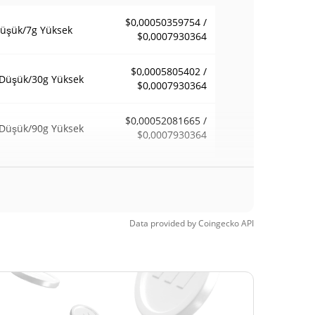
$0,00050359754 /
üşük/7g Yüksek
$0,0007930364
$0,0005805402 /
Düşük/30g Yüksek
$0,0007930364
$0,00052081665 /
Düşük/90g Yüksek
$0,0007930364
afta Düşük / 52
$0,00050359754 /
$0,0007930364
a Yüksek
 Zamanlar
Data provided by
Coingecko
API
$0,00418483
sek
82.89%
1, 2026 (2 ay önce)
$0,00042559
 Zamanlar Düşük
68.23%
3, 2026 (3 ay önce)