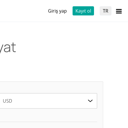
Giriş yap
Kayıt ol
TR
yat
USD