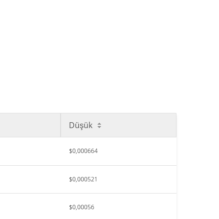
Düşük
$0,000664
$0,000521
$0,00056