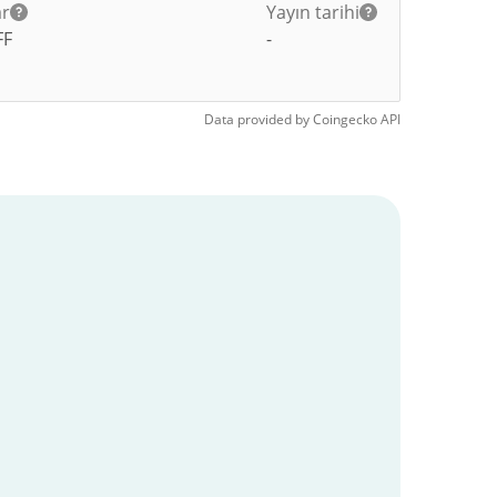
ar
Yayın tarihi
FF
-
Data provided by
Coingecko
API