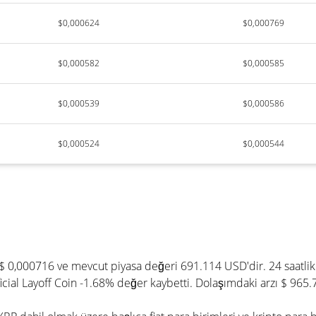
$0,000624
$0,000769
$0,000582
$0,000585
$0,000539
$0,000586
$0,000524
$0,000544
$ 0,000716 ve mevcut piyasa değeri 691.114 USD'dir. 24 saatlik
icial Layoff Coin -1.68% değer kaybetti. Dolaşımdaki arzı $ 965