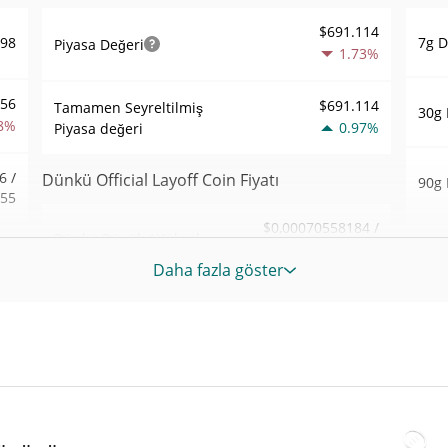
$691.114
7g D
598
Piyasa Değeri
1.73%
856
$691.114
Tamamen Seyreltilmiş
30g 
8%
0.97%
Piyasa değeri
6 /
Dünkü Official Layoff Coin Fiyatı
90g 
955
$0,00070558184 /
Dünkü Düşük / Yüksek
52 H
441
$0,00071196112
Haft
Daha fazla göster
6%
$0,00071196112 /
Dünkü Açılış / Kapanış
Tüm
$0,00070558184
154
Yük
May 3
1.02%
Dünkü Değişim
6%
Tüm
$67.529,132
Dünkü Hacim
23
Nis 2