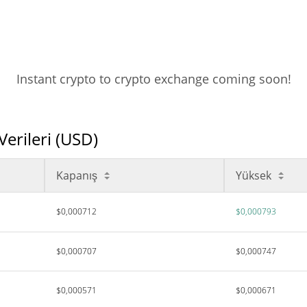
Instant crypto to crypto exchange coming soon!
Verileri (USD)
Kapanış
Yüksek
$0,000712
$0,000793
$0,000707
$0,000747
$0,000571
$0,000671