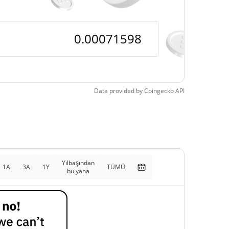
Data provided by
Coingecko
API
Yılbaşından
1A
3A
1Y
TÜMÜ
bu yana