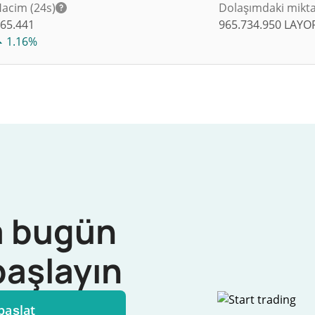
acim (24s)
Dolaşımdaki mikt
$
65.441
965.734.950
LAYO
1.16%
 bugün
başlayın
başlat