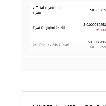
Official Layoff Coin
$0,00071
Fiyatı
$-0,00001225
Fiyat Değişimi
24s
1.6
$0,0006495
24s Düşük / 24s Yüksek
$0,00089
$65.
Alım Satım Hacmi
24h
1.1
0,094689
Hacim / Piyasa Değeri
0,00003041753
Piyasa hakimiyeti
#32
Piyasa sıralaması