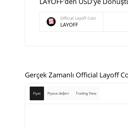
LAYOFF'den USD'ye Dönüşt
Official Layoff Coin Arzı
Official Layoff Coin
965.734.944,776 LAY
Daloşımdaki Arz
LAYOFF
965.734.944,776 LAY
Toplam Arz
1.000.000.000 LAY
Maks Arz
Gerçek Zamanlı Official Layoff C
Fiyat
Piyasa değeri
Trading View