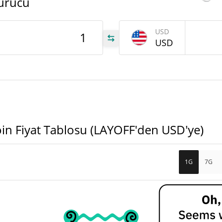
ürücü
USD
OFF
USD
OFF
OFF
oin Fiyat Tablosu (LAYOFF'den USD'ye)
1G
7G