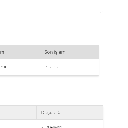
im
Son işlem
.710
Recently
Düşük
$113,940432