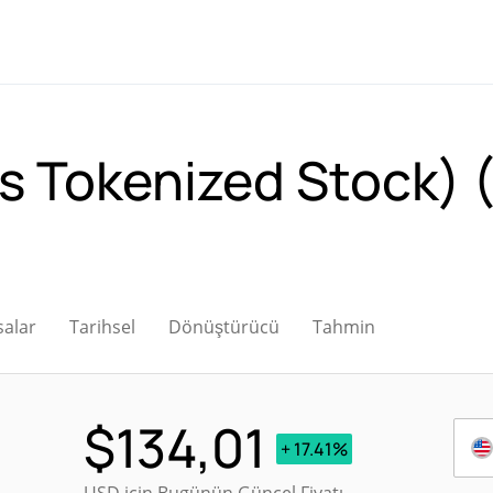
s Tokenized Stock)
salar
Tarihsel
Dönüştürücü
Tahmin
$
134,01
+ 17.41%