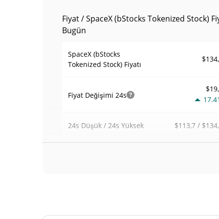
Fiyat / SpaceX (bStocks Tokenized Stock) Fi
Bugün
SpaceX (bStocks
$134
Tokenized Stock) Fiyatı
$19
Fiyat Değişimi
24s
17.4
$113,7 / $134
24s Düşük / 24s Yüksek
$157.801.
Alım Satım Hacmi
24h
10.5
1,2514
Hacim / Piyasa Değeri
0,005535298
Piyasa hakimiyeti