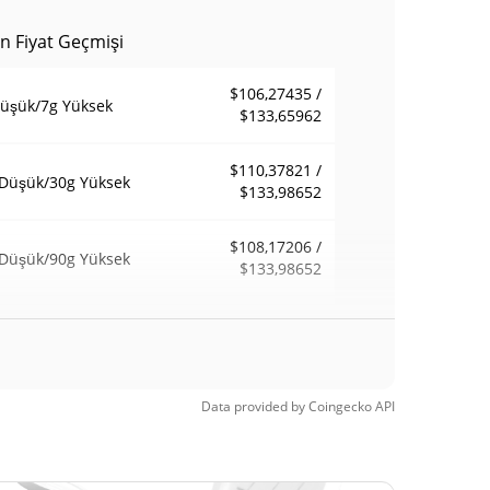
in Fiyat Geçmişi
$106,27435 /
üşük/7g Yüksek
$133,65962
$110,37821 /
Düşük/30g Yüksek
$133,98652
$108,17206 /
Düşük/90g Yüksek
$133,98652
afta Düşük / 52
$106,27435 /
$133,98652
a Yüksek
 Zamanlar
Data provided by
Coingecko
API
$229,67
sek
41.65%
6, 2026 (1 ay önce)