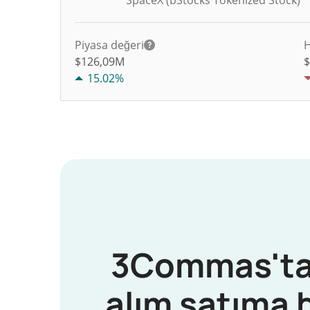
SpaceX (bStocks Tokenized Stock)
Piyasa değeri
H
$126,09M
15.02%
3Commas'ta
alım satıma 