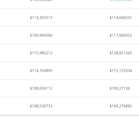
$114,303313
$114,668241
$109,994366
$117,068352
$115,985212
$128,821565
$114,743895
$115,133334
$108,659112
$109,27136
$108,558733
$109,276882