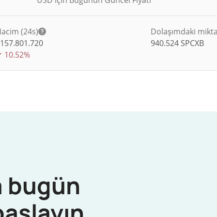
USD için Bugünün Güncel Fiyatı
acim (24s)
Dolaşımdaki mikt
$
157.801.720
940.524
SPCXB
10.52%
 bugün
başlayın