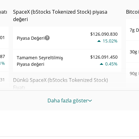
yatı
SpaceX (bStocks Tokenized Stock) piyasa
Bitco
değeri
7g D
$126.090.830
,01
Piyasa Değeri
15.02%
30g 
,87
$126.091.450
Tamamen Seyreltilmiş
1%
0.45%
Piyasa değeri
90g 
,31
Dünkü SpaceX (bStocks Tokenized Stock)
Fiyatı
52 H
720
Haft
Daha fazla göster
2%
$132,93291 /
Dünkü Düşük / Yüksek
$133,98652
Tüm
924
Yük
$133,98652 /
Haz 1
Dünkü Açılış / Kapanış
$132,93291
9%