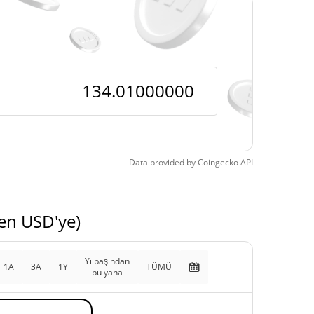
$105,76
 Zamanlar Düşük
26.71%
, 2026 (5 gün önce)
Data provided by
Coingecko
API
en USD'ye)
Yılbaşından
1A
3A
1Y
TÜMÜ
bu yana