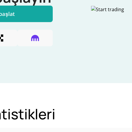
başlat
istikleri