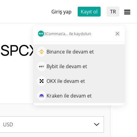
Giriş yap
Kayıt ol
TR
3Commas’a… ile kaydolun
 (SPCXB)
Canlı
Binance ile devam et
Bybit ile devam et
OKX ile devam et
Kraken ile devam et
USD