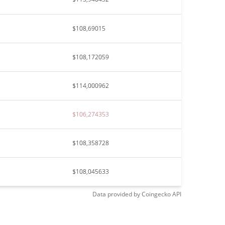
$108,69015
$108,172059
$114,000962
$106,274353
$108,358728
$108,045633
Data provided by
Coingecko
API