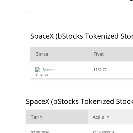
SpaceX (bStocks Tokenized Stoc
Borsa
Fiyat
Binance
$132,72
SpaceX (bStocks Tokenized Stock)
Tarih
Açılış
07.08.2026
$114,303313