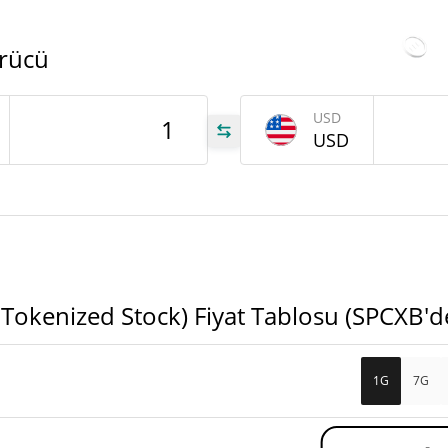
Tüm
0.41%
Dünkü Değişim
Ağu 3
17
rücü
$159.476.720
Dünkü Hacim
USD
CXB
USD
CXB
CXB
Tokenized Stock) Fiyat Tablosu (SPCXB'd
1G
7G