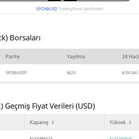
SPCXBUSD
TradingView tarafından
k) Borsaları
Parite
Yayılma
24 Hac
SPCXB/USDT
$0,01
$105.041
 Geçmiş Fiyat Verileri (USD)
Kapanış
Yüksek
$133,986523
$133,659625