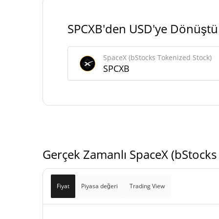
#2
Piyasa sıralaması
SPCXB'den USD'ye Dönüştü
SpaceX (bStocks Tokenized Stock) Arzı
SpaceX (bStocks Tokenized Stock)
940.523,874 SP
Daloşımdaki Arz
SPCXB
940.523,874 SP
Toplam Arz
0 SP
Maks Arz
Gerçek Zamanlı SpaceX (bStocks 
Fiyat
Piyasa değeri
Trading View