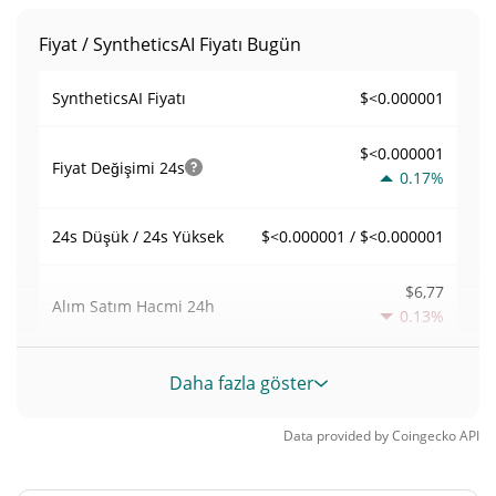
Fiyat / SyntheticsAI Fiyatı Bugün
$<0.000001
SyntheticsAI Fiyatı
$<0.000001
Fiyat Değişimi
24s
0.17%
$<0.000001 / $<0.000001
24s Düşük / 24s Yüksek
$6,77
Alım Satım Hacmi
24h
0.13%
0,00034239439
Hacim / Piyasa Değeri
Daha fazla göster
<0.000001%
Piyasa hakimiyeti
Data provided by
Coingecko
API
#8766
Piyasa sıralaması