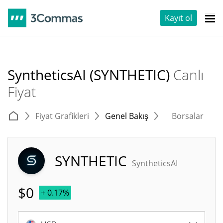
Kayıt ol
SyntheticsAI (SYNTHETIC)
Canlı
Fiyat
Fiyat Grafikleri
Genel Bakış
Borsalar
T
SYNTHETIC
SyntheticsAI
$
0
+ 0.17%