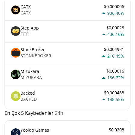
$0,000006
CATX
CATX
936.40%
$0,00023
Step App
FITFI
436.16%
$0,004981
StonkBroker
STONKBROKER
210.49%
$0,00016
Mizukara
MIZUKARA
186.72%
$0,000488
Backed
BACKED
148.55%
En Çok 5 Kaybedenler
24h
$0,0208
Yooldo Games