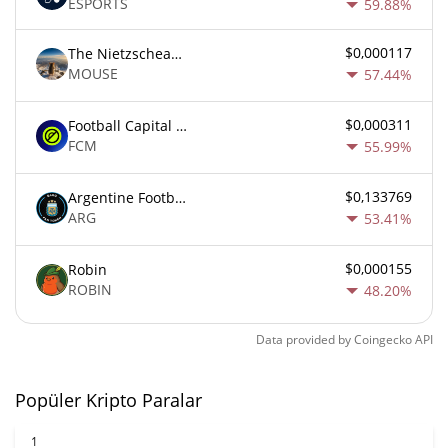
ESPORTS
59.88%
$0,000117
The Nietzschean Mouse
MOUSE
57.44%
$0,000311
Football Capital Markets
FCM
55.99%
$0,133769
Argentine Football Association Fan Token
ARG
53.41%
$0,000155
Robin
ROBIN
48.20%
Data provided by
Coingecko
API
Popüler Kripto Paralar
1