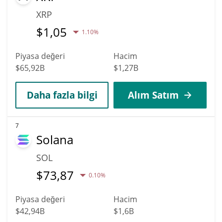
XRP
$
1,05
1.10%
Piyasa değeri
Hacim
$65,92B
$1,27B
Daha fazla bilgi
Alım Satım
7
Solana
SOL
$
73,87
0.10%
Piyasa değeri
Hacim
$42,94B
$1,6B