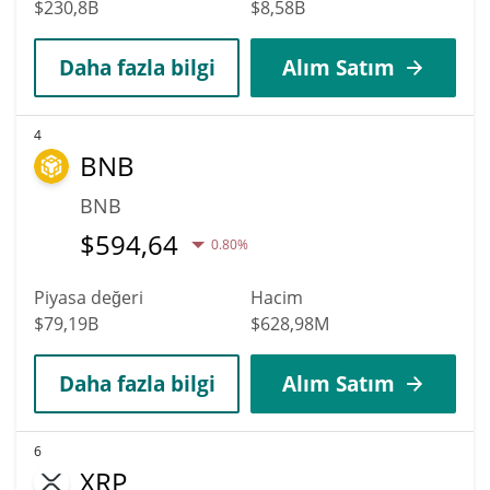
$230,8B
$8,58B
Daha fazla bilgi
Alım Satım
4
BNB
BNB
$
594,64
0.80%
Piyasa değeri
Hacim
$79,19B
$628,98M
Daha fazla bilgi
Alım Satım
6
XRP