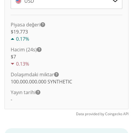
USD
Piyasa değeri
$19.773
0.17%
Hacim (24s)
$
7
0.13%
Dolaşımdaki miktar
100.000.000.000
SYNTHETIC
Yayın tarihi
-
Data provided by
Coingecko
API