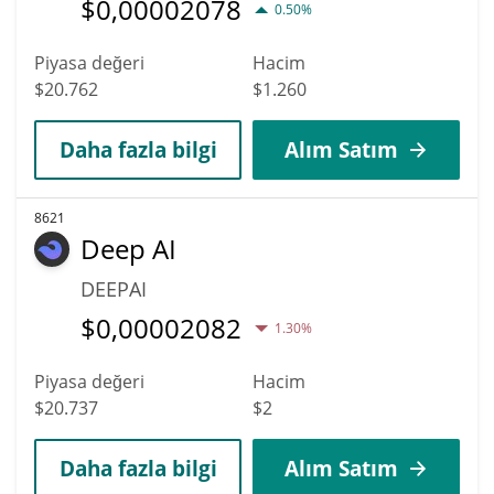
$
0,00002078
0.50%
Piyasa değeri
Hacim
$20.762
$1.260
Daha fazla bilgi
Alım Satım
8621
Deep AI
DEEPAI
$
0,00002082
1.30%
Piyasa değeri
Hacim
$20.737
$2
Daha fazla bilgi
Alım Satım