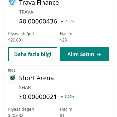
Trava Finance
TRAVA
$
0,00000436
2.90%
Piyasa değeri
Hacim
$20.691
$23
Daha fazla bilgi
Alım Satım
8662
Short Arena
SHAR
$
0,00000021
3.90%
Piyasa değeri
Hacim
$20.682
$1