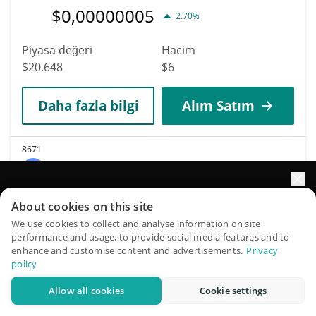
$
0,00000005
2.70%
Piyasa değeri
Hacim
$20.648
$6
Daha fazla bilgi
Alım Satım
8671
Happy Hour
HH
Portföyünüzün büyümesini yapay zekâ ile artırın
About cookies on this site
$
0,00000021
1.40%
QuantPilot, otonom ajanların stratejilerinizi oluşturduğu,
We use cookies to collect and analyse information on site
performance and usage, to provide social media features and to
geriye dönük test ettiği ve optimize ettiği ve piyasa
enhance and customise content and advertisements.
Privacy
Piyasa değeri
Hacim
araştırması yürüttüğü uçtan uca bir strateji platformudur
policy
$20.648
$2
Allow all cookies
Cookie settings
Ücretsiz deneyin
Daha fazla bilgi
Alım Satım