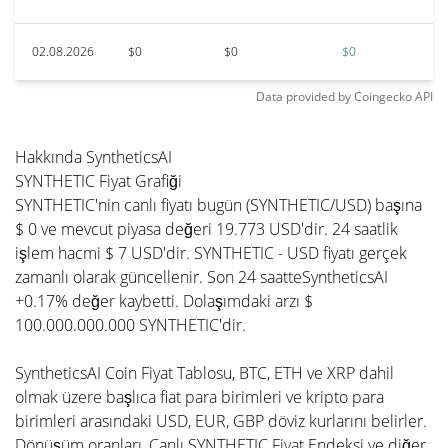
02.08.2026
$0
$0
$0
Data provided by
Coingecko
API
Hakkında SyntheticsAI
SYNTHETIC Fiyat Grafiği
SYNTHETIC'nin canlı fiyatı bugün (SYNTHETIC/USD) başına
$ 0 ve mevcut piyasa değeri 19.773 USD'dir. 24 saatlik
işlem hacmi $ 7 USD'dir. SYNTHETIC - USD fiyatı gerçek
zamanlı olarak güncellenir. Son 24 saatteSyntheticsAI
+0.17% değer kaybetti. Dolaşımdaki arzı $
100.000.000.000 SYNTHETIC'dir.
SyntheticsAI Coin Fiyat Tablosu, BTC, ETH ve XRP dahil
olmak üzere başlıca fiat para birimleri ve kripto para
birimleri arasındaki USD, EUR, GBP döviz kurlarını belirler.
Dönüşüm oranları, Canlı SYNTHETIC Fiyat Endeksi ve diğer