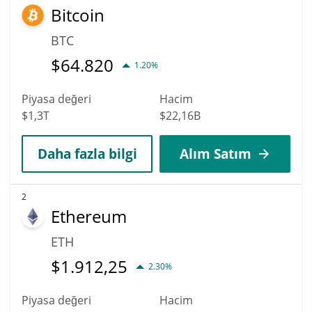
Bitcoin
BTC
$
64.820
1.20%
Piyasa değeri
Hacim
$1,3T
$22,16B
Daha fazla bilgi
Alım Satım
2
Ethereum
ETH
$
1.912,25
2.30%
Piyasa değeri
Hacim