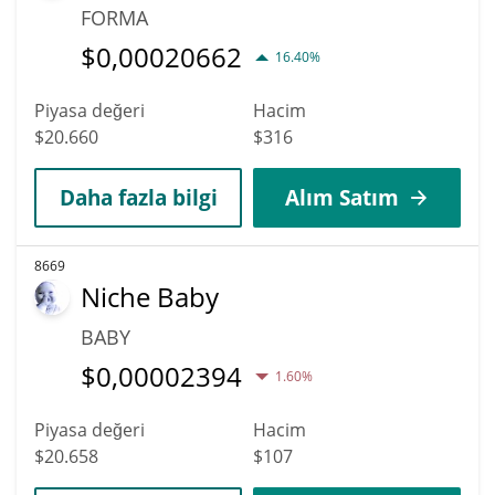
FORMA
$
0,00020662
16.40%
Piyasa değeri
Hacim
$20.660
$316
Daha fazla bilgi
Alım Satım
8669
Niche Baby
BABY
$
0,00002394
1.60%
Piyasa değeri
Hacim
$20.658
$107