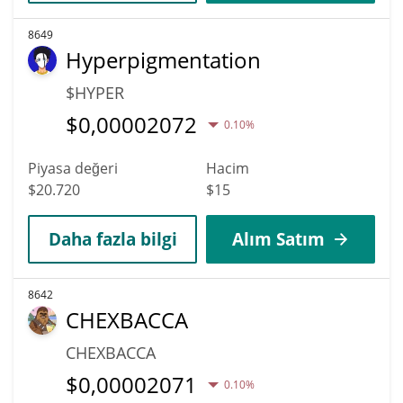
8649
Hyperpigmentation
$HYPER
$
0,00002072
0.10%
Piyasa değeri
Hacim
$20.720
$15
Daha fazla bilgi
Alım Satım
8642
CHEXBACCA
CHEXBACCA
$
0,00002071
0.10%