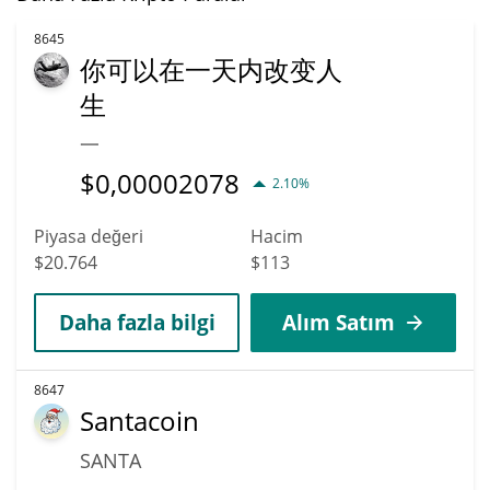
8645
你可以在一天内改变人
生
一
$
0,00002078
2.10%
Piyasa değeri
Hacim
$20.764
$113
Daha fazla bilgi
Alım Satım
8647
Santacoin
SANTA