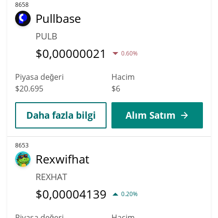
8658
Pullbase
PULB
$
0,00000021
0.60%
Piyasa değeri
Hacim
$20.695
$6
Daha fazla bilgi
Alım Satım
8653
Rexwifhat
REXHAT
$
0,00004139
0.20%
Piyasa değeri
Hacim