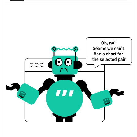
Dünkü SyntheticsAI Fiyatı
$<0.000001 / $<0.000001
Dünkü Düşük / Yüksek
$<0.000001 / $<0.000001
Dünkü Açılış / Kapanış
0.20%
Dünkü Değişim
$6,7828335
Dünkü Hacim
Bitcoin Fiyat Geçmişi
$<0.000001 / $<0.000001
7g Düşük/7g Yüksek
$<0.000001 / $<0.000001
30g Düşük/30g Yüksek