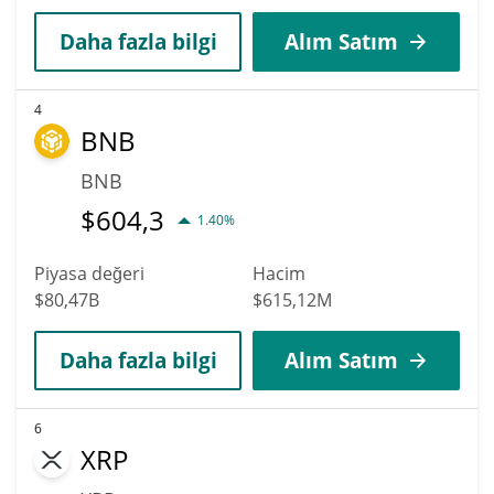
Daha fazla bilgi
Alım Satım
4
BNB
BNB
$
604,3
1.40%
Piyasa değeri
Hacim
$80,47B
$615,12M
Daha fazla bilgi
Alım Satım
6
XRP