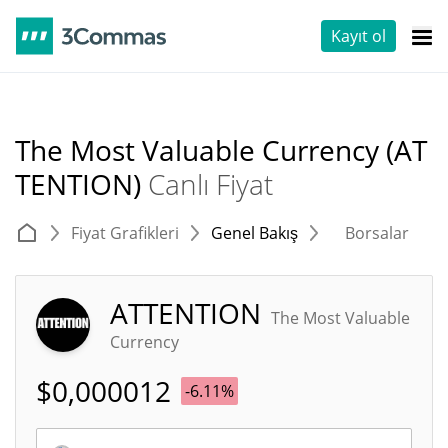
Kayıt ol
The Most Valuable Currency (AT
TENTION)
Canlı Fiyat
Fiyat Grafikleri
Genel Bakış
Borsalar
T
ATTENTION
The Most Valuable
Currency
$
0,000012
-6.11%