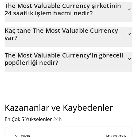
The Most Valuable Currency Piyasa Değeri, dünkü 12.605'a göre
The Most Valuable Currency şirketinin
şu anki 11.879 seviyesinde, aşağı seviyesinde. Bu, düne göre
24 saatlik işlem hacmi nedir?
-6.11% tutarındaki değişikliktir.
The Most Valuable Currency (ATTENTION)'un son 24 saatlik
Kaç tane The Most Valuable Currency
ticareti $ 992.
var?
The Most Valuable Currency'nin mevcut dolaşımdaki arzı,
The Most Valuable Currency'in göreceli
maksimum $ 1.000.000.000 miktarıyla birlikte $ 1.000.000.000.
popülerliği nedir?
"
The Most Valuable Currency'un mevcut Pazar sıralaması:
Kazananlar ve Kaybedenler
En Çok 5 Yükselenler
24h
$0,000026
OKIE