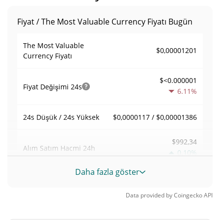
Fiyat / The Most Valuable Currency Fiyatı Bugün
The Most Valuable
$0,00001201
Currency Fiyatı
$<0.000001
Fiyat Değişimi
24s
6.11%
$0,0000117 / $0,00001386
24s Düşük / 24s Yüksek
$992,34
Alım Satım Hacmi
24h
0.10%
Daha fazla göster
0,083539023
Hacim / Piyasa Değeri
Data provided by
Coingecko
API
<0.000001%
Piyasa hakimiyeti