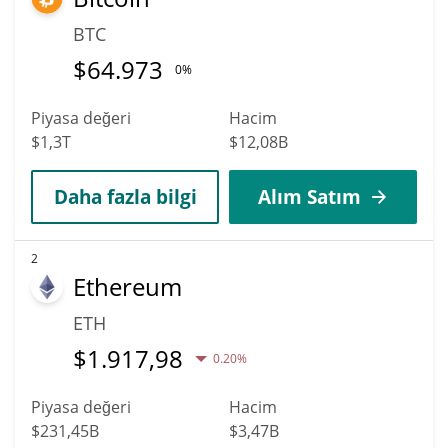
BTC
$
64.973
0%
Piyasa değeri
Hacim
$1,3T
$12,08B
Daha fazla bilgi
Alım Satım
2
Ethereum
ETH
$
1.917,98
0.20%
Piyasa değeri
Hacim
$231,45B
$3,47B