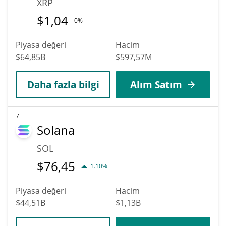
XRP
$
1,04
0%
Piyasa değeri
Hacim
$64,85B
$597,57M
Daha fazla bilgi
Alım Satım
7
Solana
SOL
$
76,45
1.10%
Piyasa değeri
Hacim
$44,51B
$1,13B