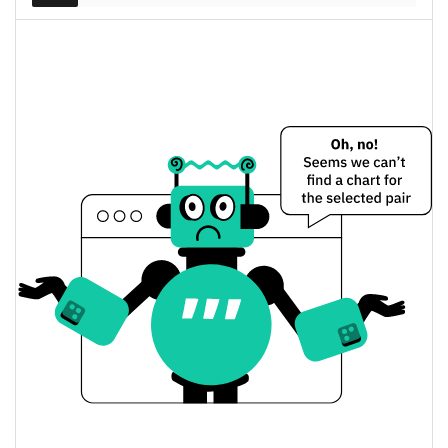
4.75%
Piyasa değeri
Dünkü The Most Valuable Currency Fiyatı
$0,000012604568 /
Dünkü Düşük / Yüksek
$0,000012616697
$0,000012616697 /
Dünkü Açılış / Kapanış
$0,000012604568
4.76%
Dünkü Değişim
$417,05596
Dünkü Hacim
Bitcoin Fiyat Geçmişi
$0,000011725472 /
7g Düşük/7g Yüksek
$0,000014911248