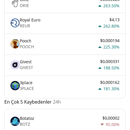
OKIE
263.50%
$4,13
Royal Euro
REUR
262.80%
$0,000194
Pooch
POOCH
225.30%
$0,000331
Givest
GIVEST
188.50%
$0,000162
3place
3PLACE
181.30%
En Çok 5 Kaybedenler
24h
$0,00002
Botatoz
BOTZ
95.00%