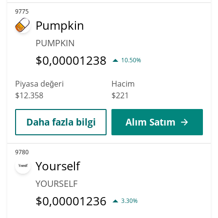
9775
Pumpkin
PUMPKIN
$
0,00001238
10.50%
Piyasa değeri
Hacim
$12.358
$221
Daha fazla bilgi
Alım Satım
9780
Yourself
YOURSELF
$
0,00001236
3.30%