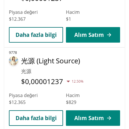
Piyasa değeri
Hacim
$12.367
$1
Daha fazla bilgi
Alım Satım
9778
光源 (Light Source)
光源
$
0,00001237
12.50%
Piyasa değeri
Hacim
$12.365
$829
Daha fazla bilgi
Alım Satım