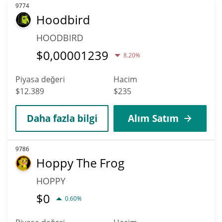
9774
Hoodbird
HOODBIRD
$
0,00001239
8.20%
Piyasa değeri
Hacim
$12.389
$235
Daha fazla bilgi
Alım Satım
9786
Hoppy The Frog
HOPPY
$
0
0.60%