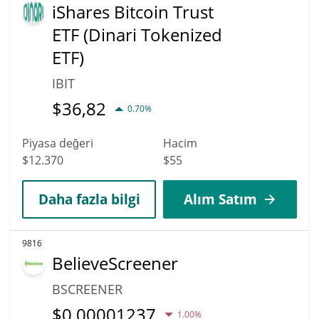
iShares Bitcoin Trust
ETF (Dinari Tokenized
ETF)
IBIT
$
36,82
0.70%
Piyasa değeri
Hacim
$12.370
$55
Daha fazla bilgi
Alım Satım
9816
BelieveScreener
BSCREENER
$
0,00001237
1.00%