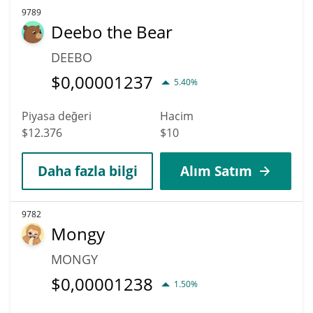
9789
Deebo the Bear
DEEBO
$
0,00001237
5.40%
Piyasa değeri
Hacim
$12.376
$10
Daha fazla bilgi
Alım Satım
9782
Mongy
MONGY
$
0,00001238
1.50%