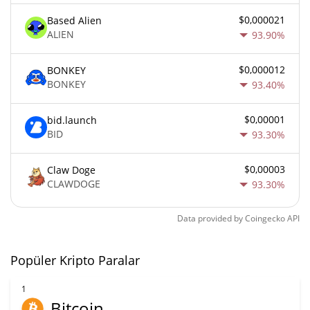
$0,000021
Based Alien
ALIEN
93.90%
$0,000012
BONKEY
BONKEY
93.40%
$0,00001
bid.launch
BID
93.30%
$0,00003
Claw Doge
CLAWDOGE
93.30%
Data provided by
Coingecko
API
Popüler Kripto Paralar
1
Bitcoin