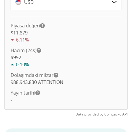
USD
Piyasa değeri
$11.879
6.11%
Hacim (24s)
$
992
0.10%
Dolaşımdaki miktar
988.943.830
ATTENTION
Yayın tarihi
-
Data provided by
Coingecko
API