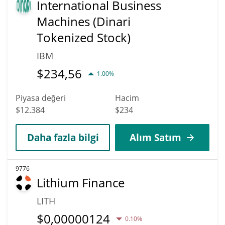
International Business
Machines (Dinari
Tokenized Stock)
IBM
$
234,56
1.00%
Piyasa değeri
Hacim
$12.384
$234
Daha fazla bilgi
Alım Satım
9776
Lithium Finance
LITH
$
0,00000124
0.10%