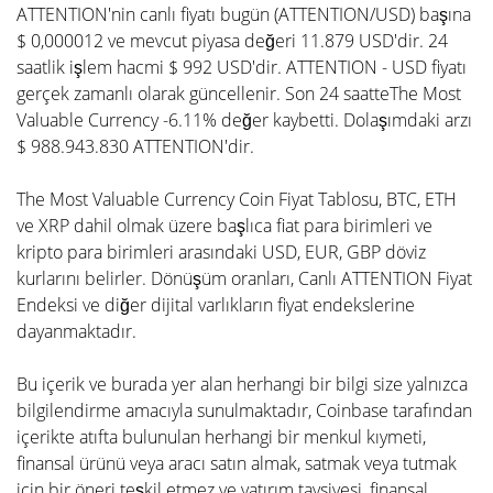
ATTENTION'nin canlı fiyatı bugün (ATTENTION/USD) başına
$ 0,000012 ve mevcut piyasa değeri 11.879 USD'dir. 24
saatlik işlem hacmi $ 992 USD'dir. ATTENTION - USD fiyatı
gerçek zamanlı olarak güncellenir. Son 24 saatteThe Most
Valuable Currency -6.11% değer kaybetti. Dolaşımdaki arzı
$ 988.943.830 ATTENTION'dir.
The Most Valuable Currency Coin Fiyat Tablosu, BTC, ETH
ve XRP dahil olmak üzere başlıca fiat para birimleri ve
kripto para birimleri arasındaki USD, EUR, GBP döviz
kurlarını belirler. Dönüşüm oranları, Canlı ATTENTION Fiyat
Endeksi ve diğer dijital varlıkların fiyat endekslerine
dayanmaktadır.
Bu içerik ve burada yer alan herhangi bir bilgi size yalnızca
bilgilendirme amacıyla sunulmaktadır, Coinbase tarafından
içerikte atıfta bulunulan herhangi bir menkul kıymeti,
finansal ürünü veya aracı satın almak, satmak veya tutmak
için bir öneri teşkil etmez ve yatırım tavsiyesi, finansal