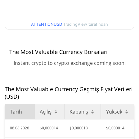
$0,000012275488 /
30g Düşük/30g Yüksek
$0,000014911248
ATTENTIONUSD
TradingView tarafından
$0,000012275488 /
90g Düşük/90g Yüksek
$0,000014911248
52 Hafta Düşük / 52 Hafta
$0,000012275488 /
The Most Valuable Currency Borsaları
$0,000014911248
Yüksek
Instant crypto to crypto exchange coming soon!
$0,00381335
Tüm Zamanlar Yüksek
99.68%
May 21, 2026 (2 ay önce)
The Most Valuable Currency Geçmiş Fiyat Verileri
$0,0000117
Tüm Zamanlar Düşük
(USD)
2.63%
Ağu 9, 2026 (0 gün önce)
Tarih
Açılış
Kapanış
Yüksek
08.08.2026
$0,000014
$0,000013
$0,000014