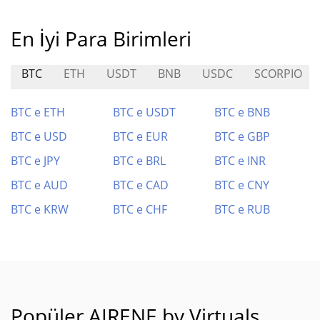
En İyi Para Birimleri
BTC
ETH
USDT
BNB
USDC
SCORPIO
BTC e ETH
BTC e USDT
BTC e BNB
BTC e USD
BTC e EUR
BTC e GBP
BTC e JPY
BTC e BRL
BTC e INR
BTC e AUD
BTC e CAD
BTC e CNY
BTC e KRW
BTC e CHF
BTC e RUB
Popüler AIRENE by Virtuals