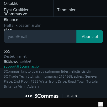
29 Aralık 2024’ten
Bybit
Position Trading
Ortaklık
itibaren geçerli olan
Fiyat Grafikleri
Tahminler
Gizlilik Bildirimi
Day Trading
3Commas ve
Binance
Other Legal
Breakout Trading
Haftalık özetimizi alın!
Documentation
Blog
Abone ol
Bilgiye dayalı
SSS
Destek hizmeti
Reviews
7/24 canlı sohbet
support@3commas.io
3Commas, kripto ticaret yazılımının lider geliştiricisidir
3C Trade Tech Ltd., sicil numarası 2164568, adres: Geneva
Place, 2nd Floor, #333 Waterfront Drive, Road Town Tortola,
Britanya Virjin Adaları
©
2026