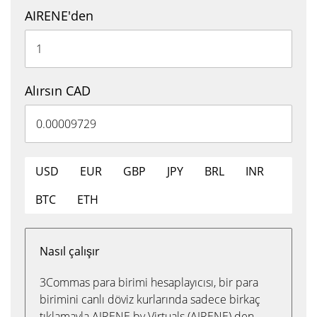
AIRENE'den
Alırsın CAD
USD
EUR
GBP
JPY
BRL
INR
BTC
ETH
Nasıl çalışır
3Commas para birimi hesaplayıcısı, bir para
birimini canlı döviz kurlarında sadece birkaç
tıklamayla AIRENE by Virtuals (AIRENE) den