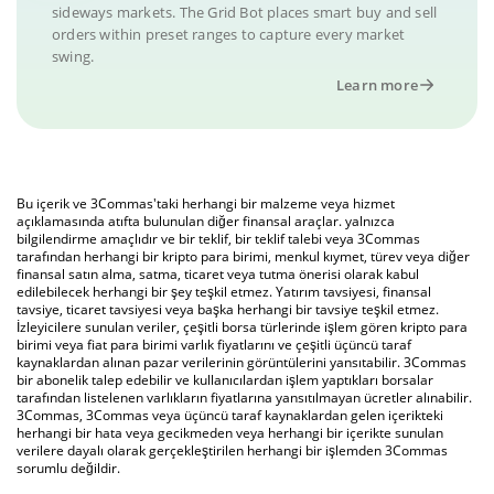
sideways markets. The Grid Bot places smart buy and sell
orders within preset ranges to capture every market
swing.
Learn more
Bu içerik ve 3Commas'taki herhangi bir malzeme veya hizmet
açıklamasında atıfta bulunulan diğer finansal araçlar. yalnızca
bilgilendirme amaçlıdır ve bir teklif, bir teklif talebi veya 3Commas
tarafından herhangi bir kripto para birimi, menkul kıymet, türev veya diğer
finansal satın alma, satma, ticaret veya tutma önerisi olarak kabul
edilebilecek herhangi bir şey teşkil etmez. Yatırım tavsiyesi, finansal
tavsiye, ticaret tavsiyesi veya başka herhangi bir tavsiye teşkil etmez.
İzleyicilere sunulan veriler, çeşitli borsa türlerinde işlem gören kripto para
birimi veya fiat para birimi varlık fiyatlarını ve çeşitli üçüncü taraf
kaynaklardan alınan pazar verilerinin görüntülerini yansıtabilir. 3Commas
bir abonelik talep edebilir ve kullanıcılardan işlem yaptıkları borsalar
tarafından listelenen varlıkların fiyatlarına yansıtılmayan ücretler alınabilir.
3Commas, 3Commas veya üçüncü taraf kaynaklardan gelen içerikteki
herhangi bir hata veya gecikmeden veya herhangi bir içerikte sunulan
verilere dayalı olarak gerçekleştirilen herhangi bir işlemden 3Commas
sorumlu değildir.