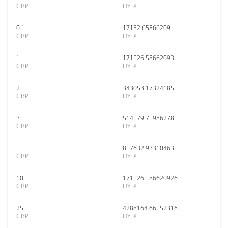
GBP
HYLX
0.1
17152.65866209
GBP
HYLX
1
171526.58662093
GBP
HYLX
2
343053.17324185
GBP
HYLX
3
514579.75986278
GBP
HYLX
5
857632.93310463
GBP
HYLX
10
1715265.86620926
GBP
HYLX
25
4288164.66552316
GBP
HYLX