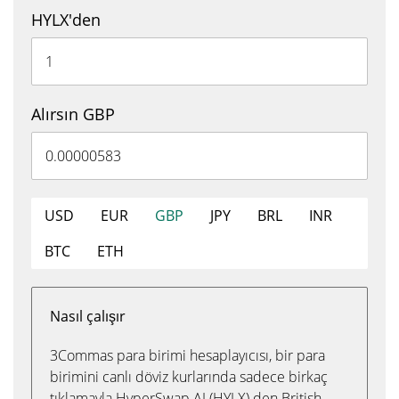
HYLX'den
Alırsın GBP
USD
EUR
GBP
JPY
BRL
INR
BTC
ETH
Nasıl çalışır
3Commas para birimi hesaplayıcısı, bir para
birimini canlı döviz kurlarında sadece birkaç
tıklamayla HyperSwap AI (HYLX) den British