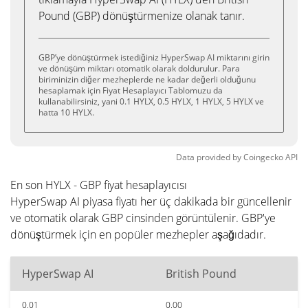
Pound (GBP) dönüştürmenize olanak tanır.
GBP’ye dönüştürmek istediğiniz HyperSwap AI miktarını girin
ve dönüşüm miktarı otomatik olarak doldurulur. Para
biriminizin diğer mezheplerde ne kadar değerli olduğunu
hesaplamak için Fiyat Hesaplayıcı Tablomuzu da
kullanabilirsiniz, yani 0.1 HYLX, 0.5 HYLX, 1 HYLX, 5 HYLX ve
hatta 10 HYLX.
Data provided by
Coingecko
API
En son HYLX - GBP fiyat hesaplayıcısı
HyperSwap AI piyasa fiyatı her üç dakikada bir güncellenir
ve otomatik olarak GBP cinsinden görüntülenir. GBP'ye
dönüştürmek için en popüler mezhepler aşağıdadır.
HyperSwap AI
British Pound
0.01
0.00