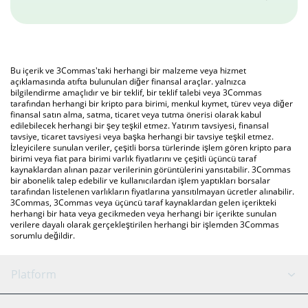
Bu içerik ve 3Commas'taki herhangi bir malzeme veya hizmet
açıklamasında atıfta bulunulan diğer finansal araçlar. yalnızca
bilgilendirme amaçlıdır ve bir teklif, bir teklif talebi veya 3Commas
tarafından herhangi bir kripto para birimi, menkul kıymet, türev veya diğer
finansal satın alma, satma, ticaret veya tutma önerisi olarak kabul
edilebilecek herhangi bir şey teşkil etmez. Yatırım tavsiyesi, finansal
tavsiye, ticaret tavsiyesi veya başka herhangi bir tavsiye teşkil etmez.
İzleyicilere sunulan veriler, çeşitli borsa türlerinde işlem gören kripto para
birimi veya fiat para birimi varlık fiyatlarını ve çeşitli üçüncü taraf
kaynaklardan alınan pazar verilerinin görüntülerini yansıtabilir. 3Commas
bir abonelik talep edebilir ve kullanıcılardan işlem yaptıkları borsalar
tarafından listelenen varlıkların fiyatlarına yansıtılmayan ücretler alınabilir.
3Commas, 3Commas veya üçüncü taraf kaynaklardan gelen içerikteki
herhangi bir hata veya gecikmeden veya herhangi bir içerikte sunulan
verilere dayalı olarak gerçekleştirilen herhangi bir işlemden 3Commas
sorumlu değildir.
Platform