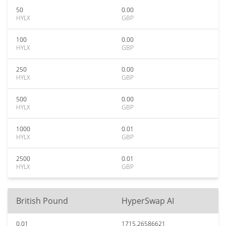
50
0.00
HYLX
GBP
100
0.00
HYLX
GBP
250
0.00
HYLX
GBP
500
0.00
HYLX
GBP
1000
0.01
HYLX
GBP
2500
0.01
HYLX
GBP
British Pound
HyperSwap AI
0.01
1715.26586621