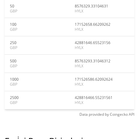
50
8576329.33104631
GBP
HYLX
100
17152658.66209262
GBP
HYLX
250
42881646.65523156
GBP
HYLX
500
85763293.31046312
GBP
HYLX
1000
171526586.62092624
GBP
HYLX
2500
428816466.55231561
GBP
HYLX
Data provided by
Coingecko
API