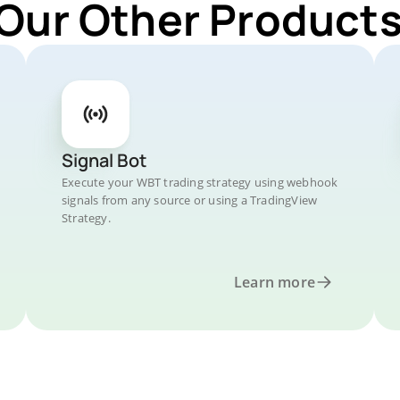
 Our Other Products
Signal Bot
Execute your WBT trading strategy using webhook
signals from any source or using a TradingView
Strategy.
Learn more