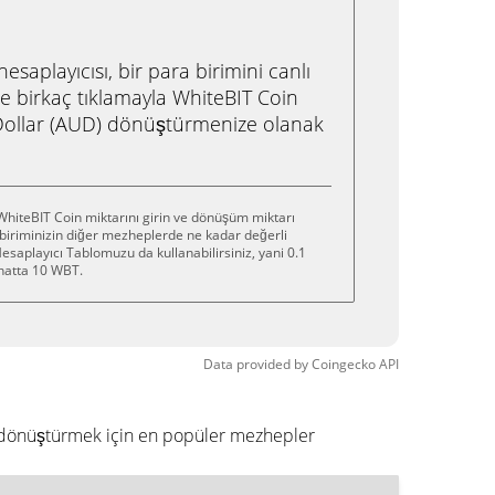
saplayıcısı, bir para birimini canlı
e birkaç tıklamayla WhiteBIT Coin
Dollar (AUD) dönüştürmenize olanak
hiteBIT Coin miktarını girin ve dönüşüm miktarı
 biriminizin diğer mezheplerde ne kadar değerli
saplayıcı Tablomuzu da kullanabilirsiniz, yani 0.1
hatta 10 WBT.
Data provided by
Coingecko
API
ye dönüştürmek için en popüler mezhepler