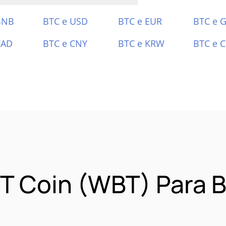
BNB
BTC e USD
BTC e EUR
BTC e 
CAD
BTC e CNY
BTC e KRW
BTC e 
T Coin (WBT) Para B