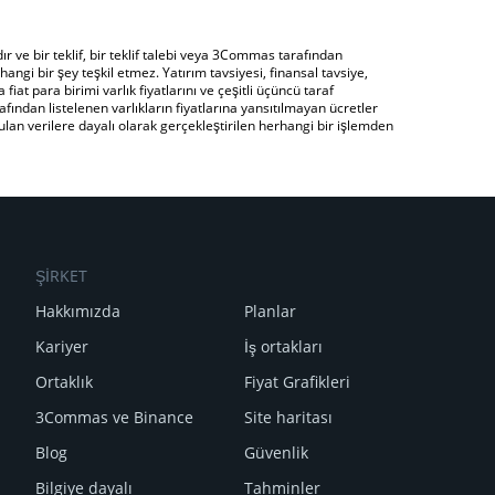
 ve bir teklif, bir teklif talebi veya 3Commas tarafından
angi bir şey teşkil etmez. Yatırım tavsiyesi, finansal tavsiye,
fiat para birimi varlık fiyatlarını ve çeşitli üçüncü taraf
fından listelenen varlıkların fiyatlarına yansıtılmayan ücretler
an verilere dayalı olarak gerçekleştirilen herhangi bir işlemden
ŞİRKET
Hakkımızda
Planlar
Kariyer
İş ortakları
Ortaklık
Fiyat Grafikleri
3Commas ve Binance
Site haritası
Blog
Güvenlik
Bilgiye dayalı
Tahminler