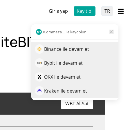
Giriş yap
Kayıt ol
TR
3Commas’a… ile kaydolun
teBIT Coin e
Binance ile devam et
Bybit ile devam et
OKX ile devam et
Kraken ile devam et
WBT Al-Sat