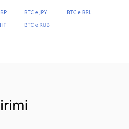
GBP
BTC e JPY
BTC e BRL
CHF
BTC e RUB
irimi