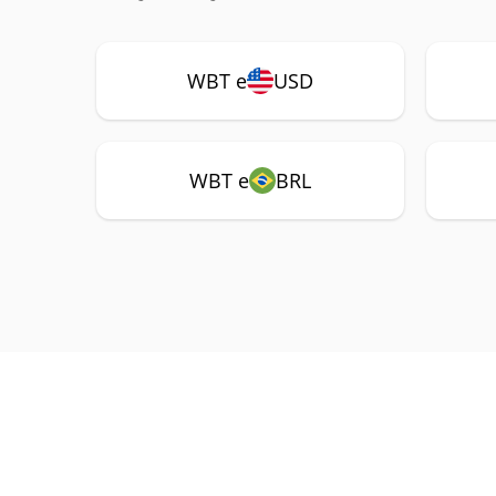
WBT e
USD
WBT e
BRL