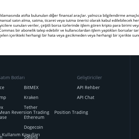
masında atıfta bulunulan diğer finansal araçlar. yalnızca bilgilendirme amaçlıdır
nansal satın alma, satma, ticaret veya tutma önerisi olarak kabul edilebilecek herh
icilere sunulan veriler, çeşitli borsa türlerinde işlem gören kripto para birimi veya 
Commas bir abonelik talep edebilir ve kullanıcılardan işlem yaptıkları borsalar tara
n içerikteki herhangi bir hata veya gecikmeden veya herhangi bir içerikte sunul
atım Botları
Geliştiriciler
ce
BitMEX
API Rehber
amp
Kraken
API Chat
ex
Tether
Mean Reversion Trading
Position Trading
ase
Ethereum
Dogecoin
n Kullanım Koşulları
n
Solana