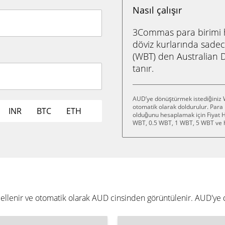
Nasıl çalışır
3Commas para birimi he
döviz kurlarında sadec
(WBT) den Australian 
tanır.
AUD’ye dönüştürmek istediğiniz W
otomatik olarak doldurulur. Para
INR
BTC
ETH
olduğunu hesaplamak için Fiyat He
WBT, 0.5 WBT, 1 WBT, 5 WBT ve 
üncellenir ve otomatik olarak AUD cinsinden görüntülenir. AUD'