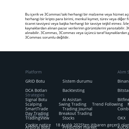
Bu içerik ve 3Commas'taki herhangi bir malzeme veya hizmet açıkla
herhangi bir kripto para birimi, menkul kıymet, türev veya diğer fi
ticaret tavsiyesi veya başka herhangi bir tavsiye teşkil etmez. İzley
kaynaklardan alınan pazar verilerinin görüntülerini yansıtabilir. 3
alınabilir. 3Commas, 3Commas veya üçüncü taraf kaynaklardan gele
3Commas sorumlu değildir.
Platform
Alım S
GRID Botu
Sistem durumu
Binan
DCA Botları
Backtesting
Bitst
Strategies
Signal Botu
AI Asistan
Bitfin
Scalping
Swing Trading
Trend Following
SmartTrade
Trading Journal
Coinb
Day Trading
Breakout Trading
YASAL BİLGİ
TradingView
Stocks
OKX
Cookie notice
18 Aralık 2025’ten itibaren geçerli ola
Arbitraj Botu
Prediction market
KuCoi