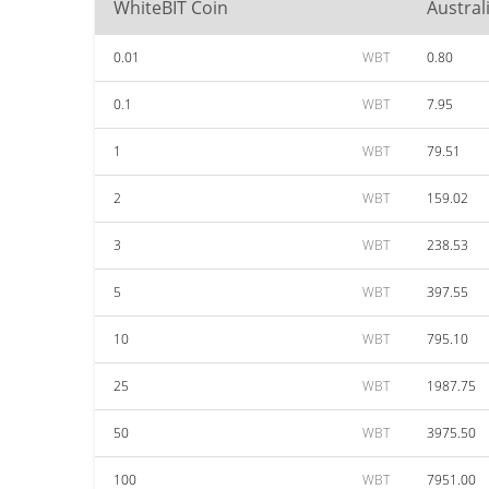
WhiteBIT Coin
Austral
0.01
WBT
0.80
0.1
WBT
7.95
1
WBT
79.51
2
WBT
159.02
3
WBT
238.53
5
WBT
397.55
10
WBT
795.10
25
WBT
1987.75
50
WBT
3975.50
100
WBT
7951.00