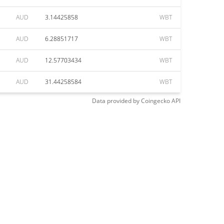
AUD
3.14425858
WBT
AUD
6.28851717
WBT
AUD
12.57703434
WBT
AUD
31.44258584
WBT
Data provided by
Coingecko
API