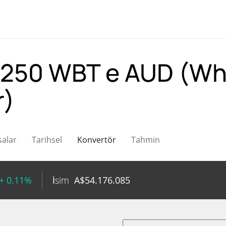
250 WBT e AUD (Whi
r)
salar
Tarihsel
Konvertör
Tahmin
+ 0.11%
İsim
A$
54.176.085