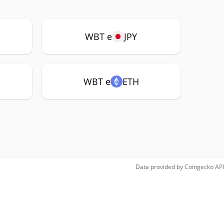
WBT e
JPY
WBT e
ETH
Data provided by
Coingecko
API