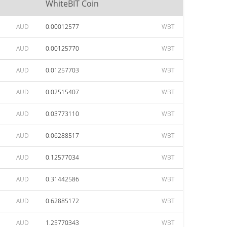
WhiteBIT Coin
AUD
0.00012577
WBT
AUD
0.00125770
WBT
AUD
0.01257703
WBT
AUD
0.02515407
WBT
AUD
0.03773110
WBT
AUD
0.06288517
WBT
AUD
0.12577034
WBT
AUD
0.31442586
WBT
AUD
0.62885172
WBT
AUD
1.25770343
WBT