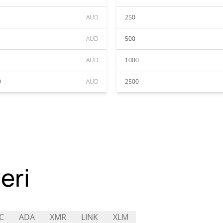
AUD
250
AUD
500
AUD
1000
0
AUD
2500
eri
C
ADA
XMR
LINK
XLM