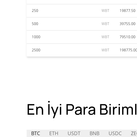
250
WBT
19877.50
500
WBT
39755.00
1000
WBT
79510.00
2500
WBT
198775.0
En İyi Para Biriml
BTC
ETH
USDT
BNB
USDC
ZE