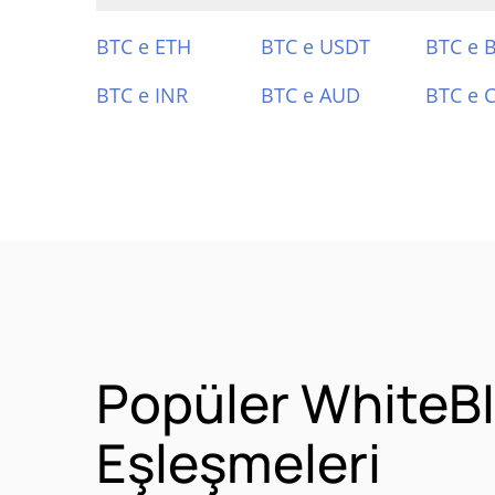
BTC e ETH
BTC e USDT
BTC e 
BTC e INR
BTC e AUD
BTC e 
Popüler WhiteBI
Eşleşmeleri