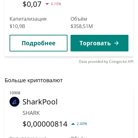
$
0,07
0.10%
Капитализация
Объём
$10,9B
$358,51M
Подробнее
Торговать
Data provided by
Coingecko
API
Больше криптовалют
10908
SharkPool
SHARK
$
0,00000814
2.40%