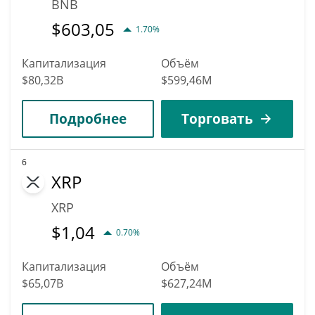
BNB
$
603,05
1.70%
Капитализация
Объём
$80,32B
$599,46M
Подробнее
Торговать
6
XRP
XRP
$
1,04
0.70%
Капитализация
Объём
$65,07B
$627,24M