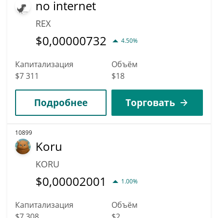
no internet
REX
$
0,00000732
4.50%
Капитализация
Объём
$7 311
$18
Подробнее
Торговать
10899
Koru
KORU
$
0,00002001
1.00%
Капитализация
Объём
$7 308
$2