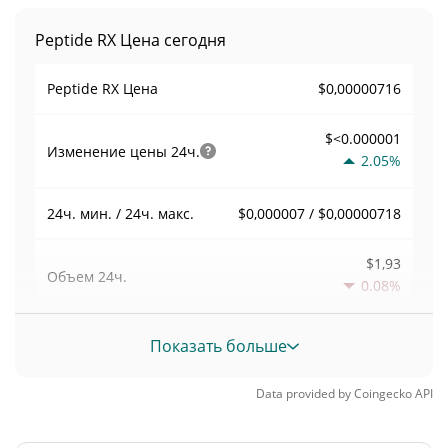
Peptide RX Цена сегодня
$0,00000716
Peptide RX Цена
$<0.000001
Изменение цены
24ч.
2.05%
$0,000007 / $0,00000718
24ч. мин. / 24ч. макс.
$1,93
Объем
24ч.
0.08%
Объем / Рыночная
Показать больше
0,00026977726
капитализация
Data provided by
Coingecko
API
<0.000001%
Доминирование