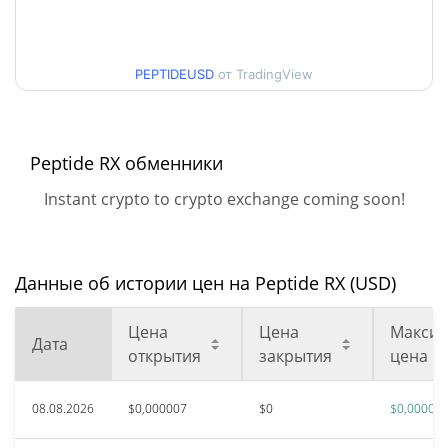
Мин. / максцена за 30
$0,0000069750012 /
$0,0000071677503
дней
PEPTIDEUSD
от TradingView
Мин. / макс цена за 90
$0,0000068008215 /
$0,0000071677503
дней
Peptide RX обменники
Мин. / макс цена за 52
$0,0000068008215 /
$0,0000071677503
недели
Instant crypto to crypto exchange coming soon!
Исторический макс.
$0,00119049
апр. 29, 2026 (3 месяцев
99.40%
назад)
Данные об истории цен на Peptide RX (USD)
Исторический мин.
$0,00000507
Цена
Цена
Максим
Дата
июль 8, 2026 (1 месяцев
41.29%
открытия
закрытия
цена
назад)
08.08.2026
$0,000007
$0
$0,00000