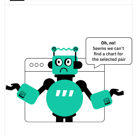
Peptide RX Цена вчера
Вчерашняя мин. / макс
$0,0000071446691 /
$0,0000071506278
цена
Вчерашняя цена
$0,0000071446691 /
$0,0000071506278
открытия / закрытия
Вчерашнее изменение
0.17%
цены
$17,484844
Вчерашний объем
Peptide RX История цены
Мин. / макс цена за 7
$0,0000068008215 /
$0,0000071677503
дней