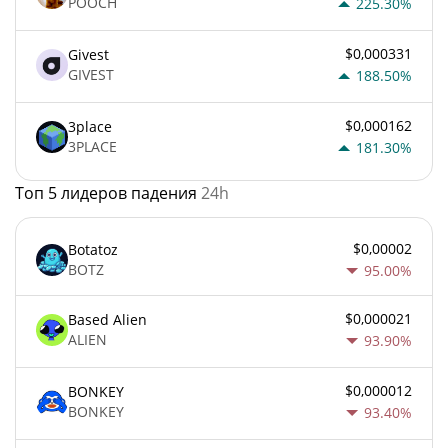
POOCH
225.30%
$0,000331
Givest
GIVEST
188.50%
$0,000162
3place
3PLACE
181.30%
Топ 5 лидеров падения
24h
$0,00002
Botatoz
BOTZ
95.00%
$0,000021
Based Alien
ALIEN
93.90%
$0,000012
BONKEY
BONKEY
93.40%