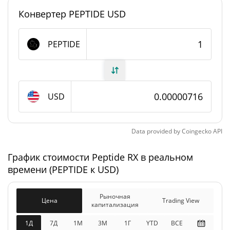
#10948
Рейтинг
Конвертер PEPTIDE USD
Peptide RX Предложение
PEPTIDE
999 867 716,257 PEPTIDE
В обращении
999 867 716,257 PEPTIDE
Общее предложение
USD
Максимальное
1 000 000 000 PEPTIDE
предложение
Data provided by
Coingecko
API
Peptide RX Рыночная капитализация
График стоимости Peptide RX в реальном
времени (PEPTIDE к USD)
$7 154,05
Рыночная
2.00%
капитализация
Рыночная
Цена
Trading View
капитализация
$7 154,05
Разбавленная рыночная
0.10%
капитализация
1Д
7Д
1М
3M
1Г
YTD
ВСЕ