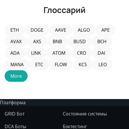
стратегии TradingView?
Глоссарий
ETH
DOGE
AAVE
ALGO
APE
AVAX
AXS
BNB
BUSD
BCH
ADA
LINK
ATOM
CRO
DAI
MANA
ETC
FLOW
KCS
LEO
More
Платформа
GRID Бот
Состояние системы
DCA Боты
Бэктестинг