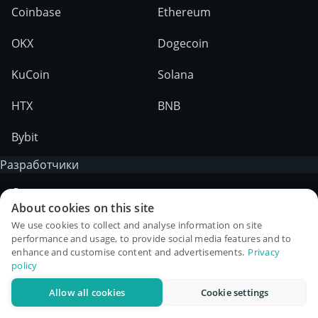
Coinbase
Ethereum
OKX
Dogecoin
KuCoin
Solana
HTX
BNB
Bybit
Разработчики
Документация по
About cookies on this site
API
We use cookies to collect and analyse information on site
performance and usage, to provide social media features and to
Чат по API
enhance and customise content and advertisements.
Privacy
policy
Стратегии
Allow all cookies
Cookie settings
Скальпинг