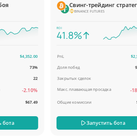
я
Свинг-трейдинг стратегия
BINANCE FUTURES
ROI
41.8%
$4,352.00
PnL
$2,587
73%
Доля побед
98.9
22
Закрытых сделок
Макс. плавающая просадка
-2.10%
-18.5
$67.49
Общие комиссии
$31.
ота
Запустить бота