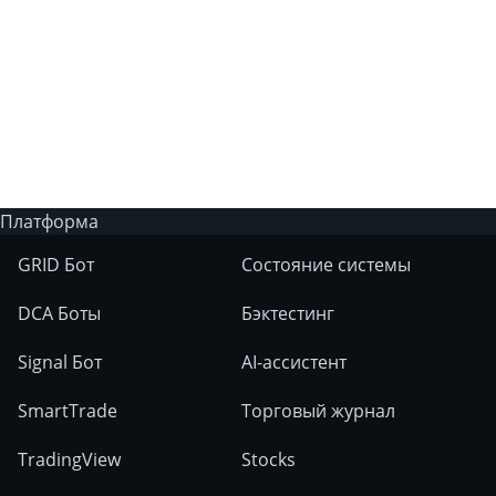
Есть ли у 3Commas торговый бот с
искусственным интеллектом?
На каких рынках можно использовать
инструменты 3Commas?
Платформа
GRID Бот
Состояние системы
DCA Боты
Бэктестинг
Signal Бот
AI-ассистент
SmartTrade
Торговый журнал
TradingView
Stocks