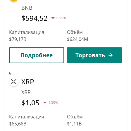
BNB
$
594,52
0.99%
Капитализация
Объём
$79,17B
$624,04M
Подробнее
Торговать
6
XRP
XRP
$
1,05
1.59%
Капитализация
Объём
$65,66B
$1,11B