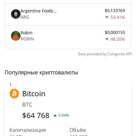
$0,133769
Argentine Football Association Fan Token
ARG
53.41%
$0,000155
Robin
ROBIN
48.20%
Data provided by
Coingecko
API
Популярные криптовалюты
1
Bitcoin
BTC
$
64 768
0.94%
Капитализация
Объём