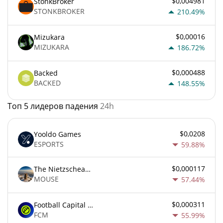
$0,004981
StonkBroker
STONKBROKER
210.49%
$0,00016
Mizukara
MIZUKARA
186.72%
$0,000488
Backed
BACKED
148.55%
Топ 5 лидеров падения
24h
$0,0208
Yooldo Games
ESPORTS
59.88%
$0,000117
The Nietzschean Mouse
MOUSE
57.44%
$0,000311
Football Capital Markets
FCM
55.99%