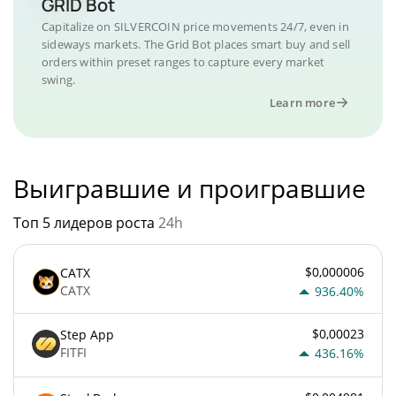
GRID Bot
Capitalize on SILVERCOIN price movements 24/7, even in
sideways markets. The Grid Bot places smart buy and sell
orders within preset ranges to capture every market
swing.
Learn more
Выигравшие и проигравшие
Топ 5 лидеров роста
24h
$0,000006
CATX
CATX
936.40%
$0,00023
Step App
FITFI
436.16%