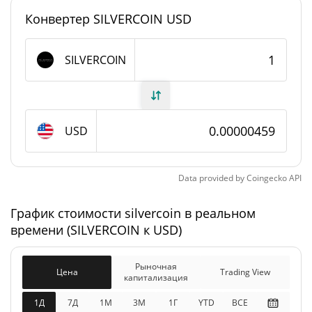
Конвертер SILVERCOIN USD
#11915
Рейтинг
silvercoin Предложение
SILVERCOIN
895 437 092,296
В обращении
SILVERCOIN
USD
895 437 092,296
Общее предложение
SILVERCOIN
Data provided by
Coingecko
API
Максимальное
1 000 000 000 SILVERCOIN
предложение
График стоимости silvercoin в реальном
времени (SILVERCOIN к USD)
silvercoin Рыночная капитализация
Рыночная
$4 108,54
Цена
Trading View
Рыночная
капитализация
0.09%
капитализация
1Д
7Д
1М
3M
1Г
YTD
ВСЕ