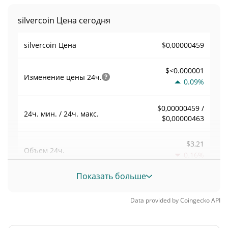
silvercoin Цена сегодня
$0,00000459
silvercoin Цена
$<0.000001
Изменение цены
24ч.
0.09%
$0,00000459 /
24ч. мин. / 24ч. макс.
$0,00000463
$3,21
Объем
24ч.
0.16%
Показать больше
Объем / Рыночная
0,00078129944
капитализация
Data provided by
Coingecko
API
<0.000001%
Доминирование