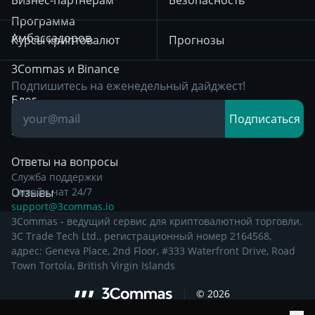
декабря 2025
возврате к
Bybit
Программа
среднему
Уведомление о
Амбассадоров
Курсы криптовалют
Прогнозы
конфиденциальности
Позиционная
с 29 декабря 2024
3Commas и Binance
торговля
Подпишитесь на еженедельный дайджест!
Остальная
Блог
Дейтрейдинг
Правовая
Подписаться
Информация
База знаний
Торговля на пробой
Ответы на вопросы
Служба поддержки
Отзывы
Онлайн чат 24/7
support@3commas.io
3Commas - ведущий сервис для криптовалютной торговли.
3C Trade Tech Ltd., регистрационный номер 2164568,
адрес: Geneva Place, 2nd Floor, #333 Waterfront Drive, Road
Town Tortola, British Virgin Islands
©
2026