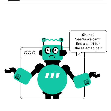
$4 108,54
Разбавленная рыночная
0.04%
капитализация
silvercoin Цена вчера
Вчерашняя мин. / макс
$0,0000045863357 /
$0,000004593772
цена
Вчерашняя цена
$0,0000045863357 /
$0,000004593772
открытия / закрытия
$3,210435
Вчерашний объем
silvercoin История цены
Мин. / макс цена за 7
$0,0000045277473 /
$0,0000046680659
дней