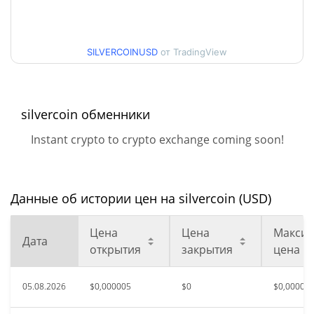
Мин. / максцена за 30
$0,0000045277473 /
$0,0000046654691
дней
SILVERCOINUSD
от TradingView
Мин. / макс цена за 90
$0,0000045277473 /
$0,0000046680659
дней
Мин. / макс цена за 52
$0,0000045277473 /
silvercoin обменники
$0,0000046680659
недели
Instant crypto to crypto exchange coming soon!
Исторический макс.
$0,00029863
окт. 19, 2025 (9 месяцев
98.46%
назад)
Данные об истории цен на silvercoin (USD)
Исторический мин.
$0,00000417
июнь 6, 2026 (2 месяцев
Цена
Цена
Максим
9.97%
Дата
назад)
открытия
закрытия
цена
05.08.2026
$0,000005
$0
$0,00000