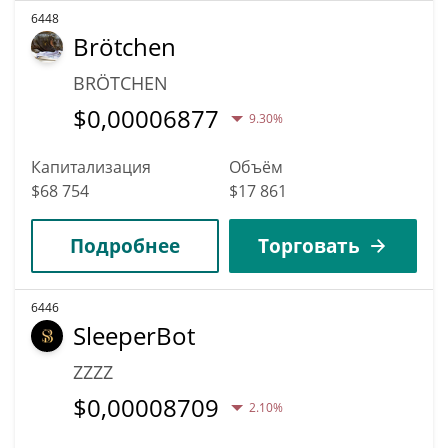
6448
Brötchen
BRÖTCHEN
$
0,00006877
9.30%
Капитализация
Объём
$68 754
$17 861
Подробнее
Торговать
6446
SleeperBot
ZZZZ
$
0,00008709
2.10%