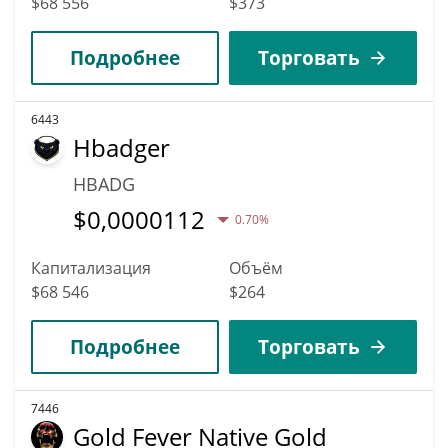
$68 556
$373
Подробнее
Торговать
6443
Hbadger
HBADG
$
0,0000112
0.70%
Капитализация
Объём
$68 546
$264
Подробнее
Торговать
7446
Gold Fever Native Gold