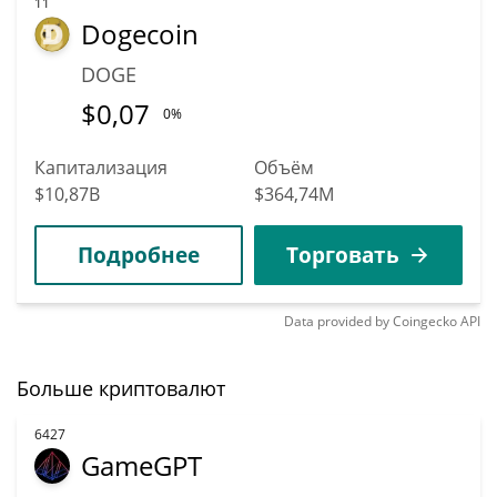
11
Dogecoin
DOGE
$
0,07
0%
Капитализация
Объём
$10,87B
$364,74M
Подробнее
Торговать
Data provided by
Coingecko
API
Больше криптовалют
6427
GameGPT