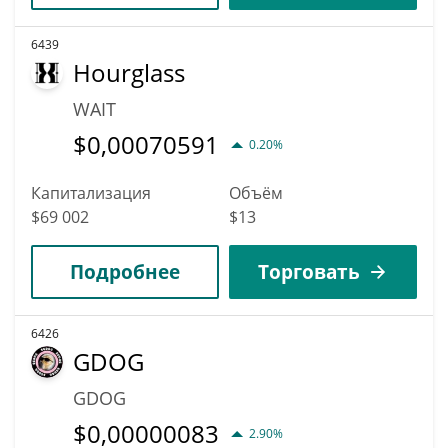
6439
Hourglass
WAIT
$
0,00070591
0.20%
Капитализация
Объём
$69 002
$13
Подробнее
Торговать
6426
GDOG
GDOG
$
0,00000083
2.90%