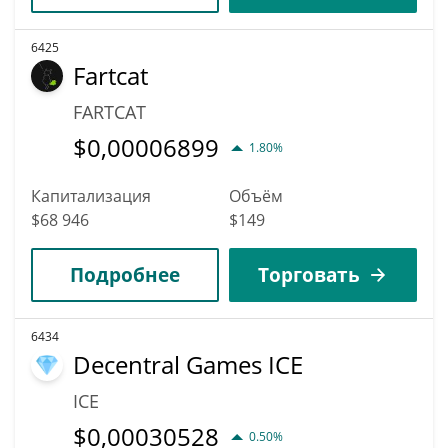
6425
Fartcat
FARTCAT
$
0,00006899
1.80%
Капитализация
Объём
$68 946
$149
Подробнее
Торговать
6434
Decentral Games ICE
ICE
$
0,00030528
0.50%