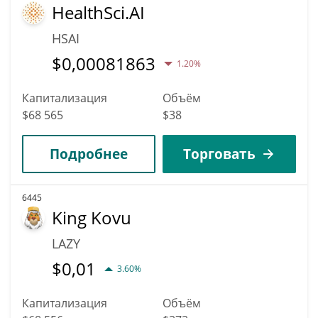
HealthSci.AI
HSAI
$
0,00081863
1.20%
Капитализация
Объём
$68 565
$38
Подробнее
Торговать
6445
King Kovu
LAZY
$
0,01
3.60%
Капитализация
Объём