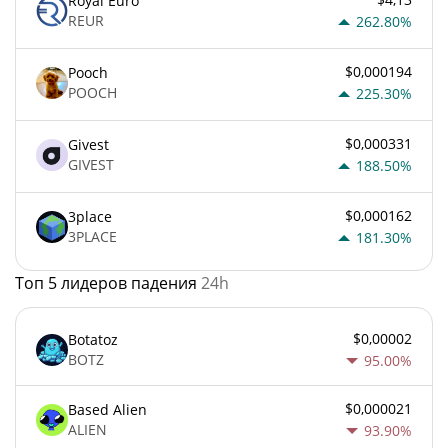
Royal Euro
REUR
262.80%
$0,000194
Pooch
POOCH
225.30%
$0,000331
Givest
GIVEST
188.50%
$0,000162
3place
3PLACE
181.30%
Топ 5 лидеров падения
24h
$0,00002
Botatoz
BOTZ
95.00%
$0,000021
Based Alien
ALIEN
93.90%