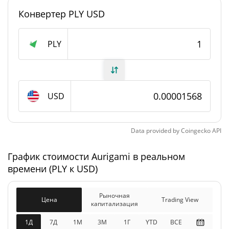
Конвертер PLY USD
#6556
Рейтинг
Aurigami Предложение
PLY
4 126 763 135 PLY
В обращении
10 000 000 000 PLY
Общее предложение
USD
Максимальное
10 000 000 000 PLY
предложение
Data provided by
Coingecko
API
График стоимости Aurigami в реальном
Aurigami Рыночная капитализация
времени (PLY к USD)
$64 717
Рыночная
3.23%
капитализация
Рыночная
Цена
Trading View
капитализация
Разбавленная рыночная
1Д
7Д
1М
3M
1Г
YTD
ВСЕ
$156 824