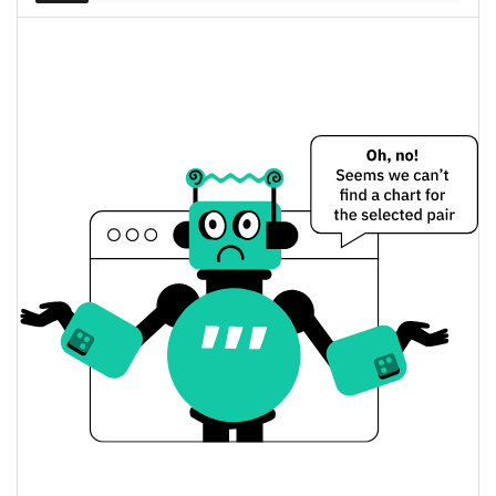
капитализация
Aurigami Цена вчера
Вчерашняя мин. / макс
$0,00001568233 /
$0,000015683029
цена
Вчерашняя цена
$0,000015683029 /
$0,00001568233
открытия / закрытия
Вчерашнее изменение
0.02%
цены
$7,692982
Вчерашний объем
Aurigami История цены
Мин. / макс цена за 7
$0,000015191666 /
$0,000016753693
дней