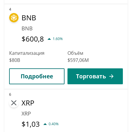
4
BNB
BNB
$
600,8
1.60%
Капитализация
Объём
$80B
$597,06M
Подробнее
Торговать
6
XRP
XRP
$
1,03
0.40%