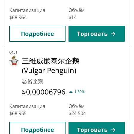
Капитализация
Объём
$68 964
$14
Подробнее
Торговать
6431
三维威廉泰尔企鹅
(Vulgar Penguin)
恶俗企鹅
$
0,00006796
1.50%
Капитализация
Объём
$68 955
$24 504
Подробнее
Торговать