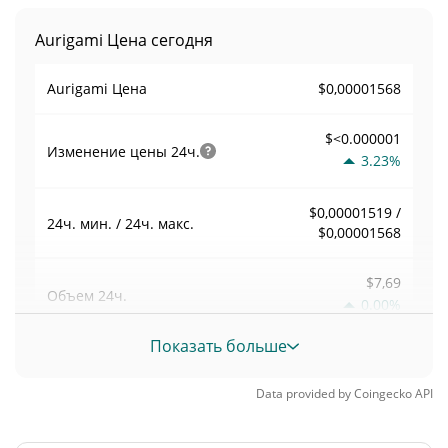
Aurigami Цена сегодня
$0,00001568
Aurigami Цена
$<0.000001
Изменение цены
24ч.
3.23%
$0,00001519 /
24ч. мин. / 24ч. макс.
$0,00001568
$7,69
Объем
24ч.
0.00%
Показать больше
Объем / Рыночная
0,00011882504
капитализация
Data provided by
Coingecko
API
0,0000028410307%
Доминирование