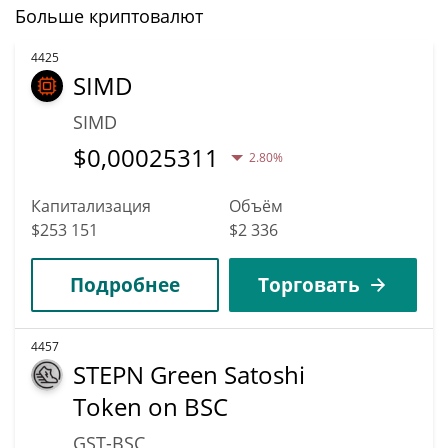
Больше криптовалют
4425
SIMD
SIMD
$
0,00025311
2.80%
Капитализация
Объём
$253 151
$2 336
Подробнее
Торговать
4457
STEPN Green Satoshi
Token on BSC
GST-BSC