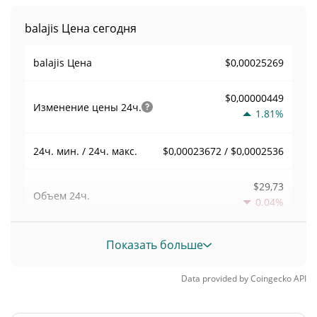
balajis Цена сегодня
$0,00025269
balajis Цена
$0,00000449
Изменение цены
24ч.
1.81%
$0,00023672 / $0,0002536
24ч. мин. / 24ч. макс.
$29,73
Объем
24ч.
0.04%
Объем / Рыночная
Показать больше
0,00011763263
капитализация
Data provided by
Coingecko
API
0,000011094932%
Доминирование