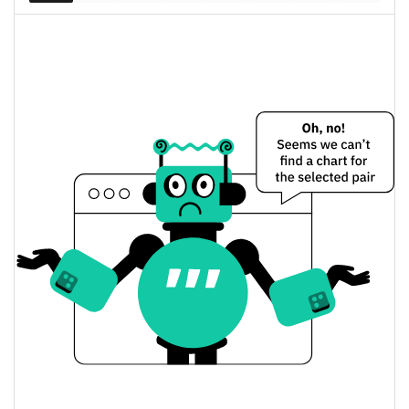
balajis Цена вчера
Вчерашняя мин. / макс
$0,00025165994 /
$0,0002517597
цена
Вчерашняя цена
$0,00025165994 /
$0,0002517597
открытия / закрытия
Вчерашнее изменение
0.39%
цены
$29,713432
Вчерашний объем
balajis История цены
Мин. / макс цена за 7
$0,00023021738 /
$0,00027286737
дней