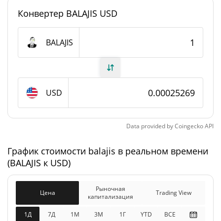
#4429
Рейтинг
Конвертер BALAJIS USD
balajis Предложение
BALAJIS
1 000 000 000 BALAJIS
В обращении
1 000 000 000 BALAJIS
Общее предложение
USD
Максимальное
1 000 000 000 BALAJIS
предложение
Data provided by
Coingecko
API
balajis Рыночная капитализация
График стоимости balajis в реальном времени
(BALAJIS к USD)
$252 736
Рыночная
1.83%
капитализация
Рыночная
Цена
Trading View
капитализация
$252 736
Разбавленная рыночная
0.41%
капитализация
1Д
7Д
1М
3M
1Г
YTD
ВСЕ