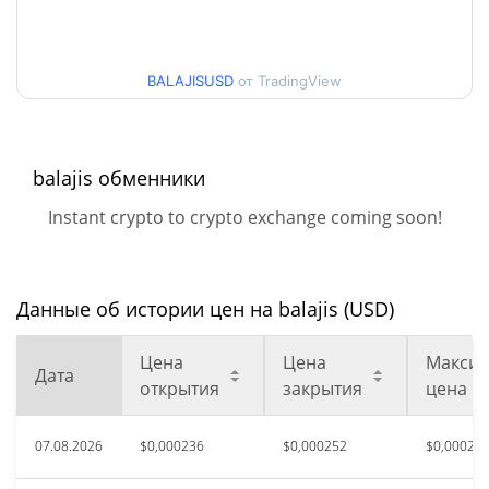
Мин. / максцена за 30
$0,00023021738 /
$0,00025295857
дней
BALAJISUSD
от TradingView
Мин. / макс цена за 90
$0,00023021738 /
$0,0002682025
дней
balajis обменники
Мин. / макс цена за 52
$0,00023021738 /
$0,00027286737
недели
Instant crypto to crypto exchange coming soon!
Исторический макс.
$0,02405207
авг. 24, 2025 (11 месяцев
98.95%
назад)
Данные об истории цен на balajis (USD)
$0,0002295
Исторический мин.
Цена
Цена
Максим
Дата
10.10%
авг. 7, 2026 (1 дней назад)
открытия
закрытия
цена
07.08.2026
$0,000236
$0,000252
$0,00025