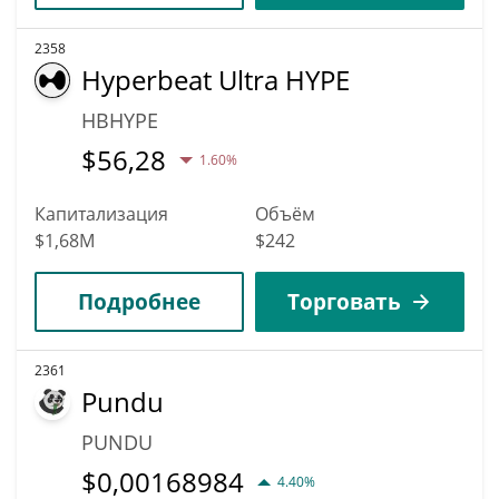
2358
Hyperbeat Ultra HYPE
HBHYPE
$
56,28
1.60%
Капитализация
Объём
$1,68M
$242
Подробнее
Торговать
2361
Pundu
PUNDU
$
0,00168984
4.40%