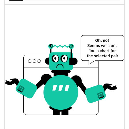
0.46%
капитализация
Basenji Цена вчера
Вчерашняя мин. / макс
$0,0015010157 /
$0,0015020084
цена
Вчерашняя цена
$0,0015020084 /
$0,0015010157
открытия / закрытия
Вчерашнее изменение
0.46%
цены
$14 760,779
Вчерашний объем
Basenji История цены
Мин. / макс цена за 7
$0,0014317459 /
$0,0015305331
дней