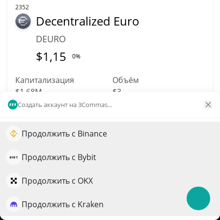
2352
Decentralized Euro
DEURO
$
1,15
0%
Капитализация
Объём
$1,68M
$3
Создать аккаунт на 3Commas...
Подробнее
Торговать
Продолжить с Binance
Увеличьте рост портфеля с помощью ИИ
2365
QuantPilot — платформа полного цикла, где
Продолжить с Bybit
Propbase
автономные агенты создают, бэктестят и оптимизируют
ваши стратегии и проводят рыночные исследования
PROPS
Продолжить с OKX
$
0,00331766
1.70%
Продолжить с Kraken
Попробовать бесплатно