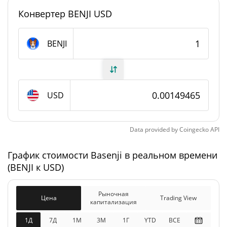
Конвертер BENJI USD
#2481
Рейтинг
Basenji Предложение
BENJI
1 000 000 000 BENJI
В обращении
1 000 000 000 BENJI
Общее предложение
USD
Максимальное
1 000 000 000 BENJI
предложение
Data provided by
Coingecko
API
График стоимости Basenji в реальном времени
Basenji Рыночная капитализация
(BENJI к USD)
$1 494 649
Рыночная
0.10%
капитализация
Рыночная
Цена
Trading View
капитализация
$1 494 649
Разбавленная рыночная
1Д
7Д
1М
3M
1Г
YTD
ВСЕ