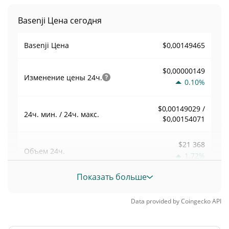
Basenji Цена сегодня
$0,00149465
Basenji Цена
$0,00000149
Изменение цены
24ч.
0.10%
$0,00149029 /
24ч. мин. / 24ч. макс.
$0,00154071
$21 368
Объем
24ч.
1.72%
Показать больше
Объем / Рыночная
0,014296333
капитализация
Data provided by
Coingecko
API
0,000065614039%
Доминирование