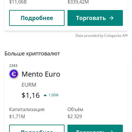
$11,06B
$339,42M
Подробнее
Торговать
Data provided by
Coingecko
API
Больше криптовалют
2343
Mento Euro
EURM
$
1,16
1.00%
Капитализация
Объём
$1,71M
$2 329