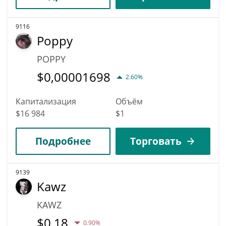
9116
Poppy
POPPY
$
0,00001698
2.60%
Капитализация
Объём
$16 984
$1
Подробнее
Торговать
9139
Kawz
KAWZ
$
0,18
0.90%