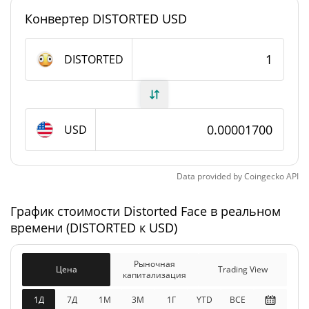
Конвертер DISTORTED USD
#9141
Рейтинг
Distorted Face Предложение
DISTORTED
999 481 069,286
В обращении
DISTORTED
USD
999 481 069,286
Общее предложение
DISTORTED
Data provided by
Coingecko
API
Максимальное
1 000 000 000 DISTORTED
предложение
График стоимости Distorted Face в реальном
времени (DISTORTED к USD)
Distorted Face Рыночная капитализация
Рыночная
$16 986,03
Цена
Trading View
Рыночная
капитализация
2.04%
капитализация
1Д
7Д
1М
3M
1Г
YTD
ВСЕ