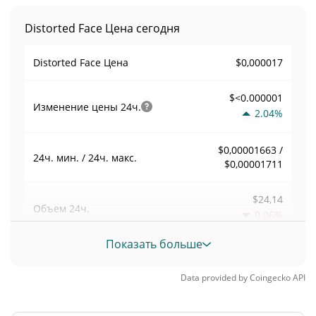
Distorted Face Цена сегодня
$0,000017
Distorted Face Цена
$<0.000001
Изменение цены
24ч.
2.04%
$0,00001663 /
24ч. мин. / 24ч. макс.
$0,00001711
$24,14
Объем
24ч.
0.06%
Показать больше
Объем / Рыночная
0,0014211679
капитализация
Data provided by
Coingecko
API
<0.000001%
Доминирование