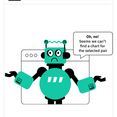
$16 986,03
Разбавленная рыночная
2.08%
капитализация
Distorted Face Цена вчера
Вчерашняя мин. / макс
$0,000016642805 /
$0,000016653033
цена
Вчерашняя цена
$0,000016642805 /
$0,000016653033
открытия / закрытия
Вчерашнее изменение
2.11%
цены
$58,053332
Вчерашний объем
Distorted Face История цены