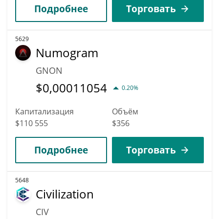
Подробнее
Торговать
5629
Numogram
GNON
$
0,00011054
0.20%
Капитализация
Объём
$110 555
$356
Подробнее
Торговать
5648
Civilization
CIV