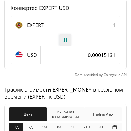
#5743
Рейтинг
Конвертер EXPERT USD
EXPERT_MONEY Предложение
EXPERT
679 981 611,911 EXPERT
В обращении
679 981 611,911 EXPERT
Общее предложение
USD
Максимальное
1 000 000 000 EXPERT
предложение
Data provided by
Coingecko
API
EXPERT_MONEY Рыночная капитализация
График стоимости EXPERT_MONEY в реальном
времени (EXPERT к USD)
$102 886
Рыночная
0.31%
капитализация
Рыночная
Цена
Trading View
капитализация
$102 886
Разбавленная рыночная
0.01%
капитализация
1Д
7Д
1М
3M
1Г
YTD
ВСЕ