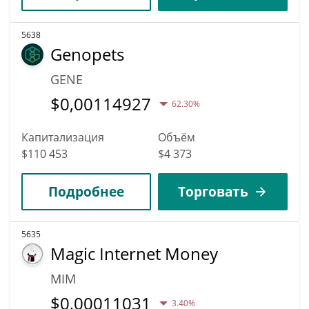
5638
Genopets
GENE
$
0,00114927
62.30%
Капитализация
Объём
$110 453
$4 373
Подробнее
Торговать
5635
Magic Internet Money
MIM
$
0,00011031
3.40%