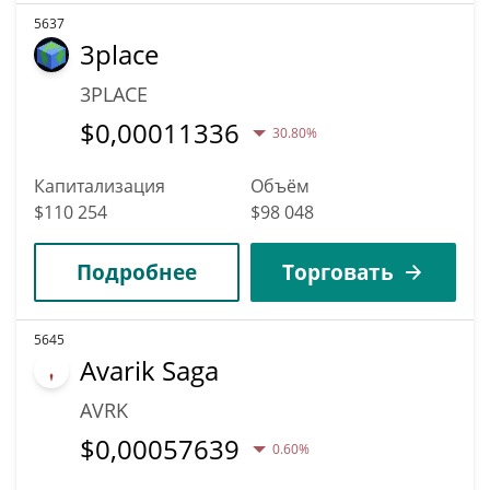
5637
3place
3PLACE
$
0,00011336
30.80%
Капитализация
Объём
$110 254
$98 048
Подробнее
Торговать
5645
Avarik Saga
AVRK
$
0,00057639
0.60%