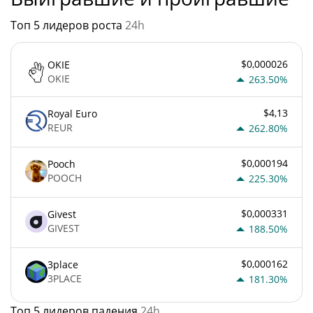
Топ 5 лидеров роста
24h
$0,000026
OKIE
OKIE
263.50%
$4,13
Royal Euro
REUR
262.80%
$0,000194
Pooch
POOCH
225.30%
$0,000331
Givest
GIVEST
188.50%
$0,000162
3place
3PLACE
181.30%
Топ 5 лидеров падения
24h