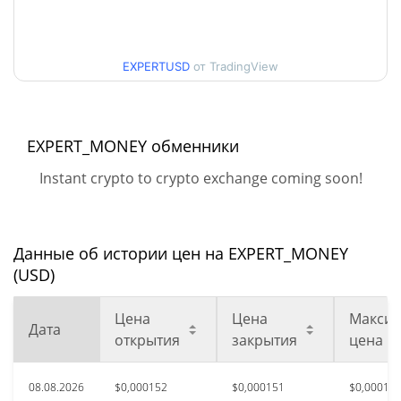
Мин. / максцена за 30
$0,00015073275 /
$0,00015820315
дней
EXPERTUSD
от TradingView
Мин. / макс цена за 90
$0,00014997301 /
$0,00015867868
дней
EXPERT_MONEY обменники
Мин. / макс цена за 52
$0,00014997301 /
$0,00015953951
недели
Instant crypto to crypto exchange coming soon!
Исторический макс.
$0,00455877
нояб. 26, 2024 (1 лет
96.68%
назад)
Данные об истории цен на EXPERT_MONEY
(USD)
$0,00011441
Исторический мин.
32.25%
нояб. 16, 2024 (1 лет назад)
Цена
Цена
Максим
Дата
открытия
закрытия
цена
08.08.2026
$0,000152
$0,000151
$0,00015