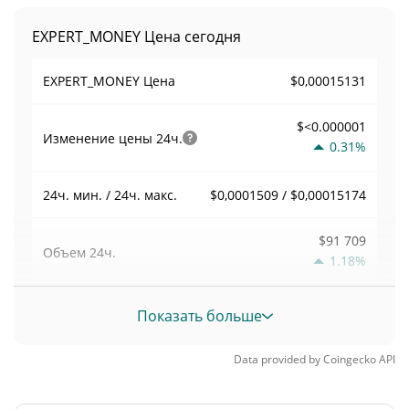
EXPERT_MONEY Цена сегодня
$0,00015131
EXPERT_MONEY Цена
$<0.000001
Изменение цены
24ч.
0.31%
$0,0001509 / $0,00015174
24ч. мин. / 24ч. макс.
$91 709
Объем
24ч.
1.18%
Объем / Рыночная
Показать больше
0,8913652
капитализация
Data provided by
Coingecko
API
0,000004516623%
Доминирование