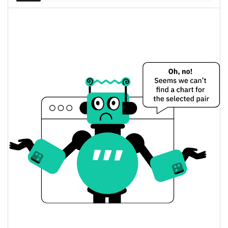
EXPERT_MONEY Цена вчера
Вчерашняя мин. / макс
$0,00015121485 /
$0,00015142507
цена
Вчерашняя цена
$0,00015142507 /
$0,00015121485
открытия / закрытия
Вчерашнее изменение
0.01%
цены
$85 325,897
Вчерашний объем
EXPERT_MONEY История цены
Мин. / макс цена за 7
$0,00014997301 /
$0,00015953951
дней