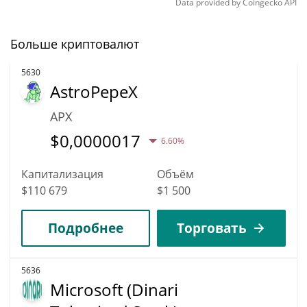
Data provided by
Coingecko
API
Больше криптовалют
5630
AstroPepeX
APX
$
0,0000017
6.60%
Капитализация
Объём
$110 679
$1 500
Подробнее
Торговать
5636
Microsoft (Dinari