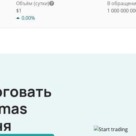
Объём (сутки)
В обращен
$
1
1 000 000 0
0.00%
рговать
mas
ня