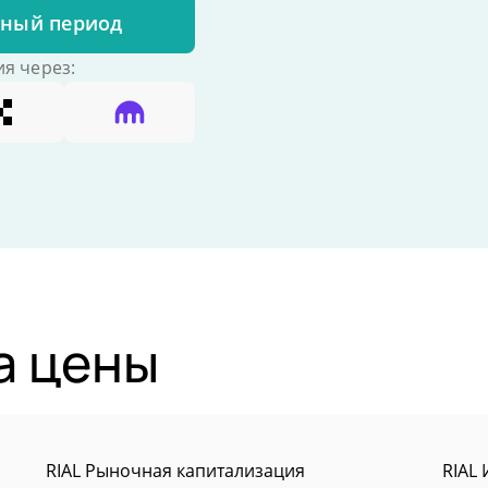
бный период
я через:
а цены
RIAL Рыночная капитализация
RIAL