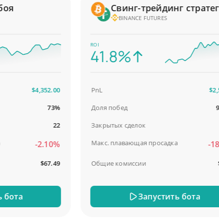
я
Свинг-трейдинг стратегия
BINANCE FUTURES
ROI
41.8%
$4,352.00
PnL
$2,587
73%
Доля побед
98.9
22
Закрытых сделок
Макс. плавающая просадка
-2.10%
-18.5
$67.49
Общие комиссии
$31
ота
Запустить бота