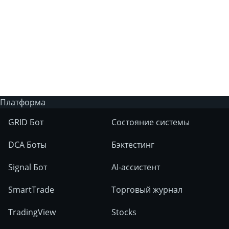
Есть ли у 3Commas торговый бот с
искусственным интеллектом?
На каких рынках можно использовать
инструменты 3Commas?
Платформа
GRID Бот
Состояние системы
DCA Боты
Бэктестинг
Signal Бот
AI-ассистент
SmartTrade
Торговый журнал
TradingView
Stocks