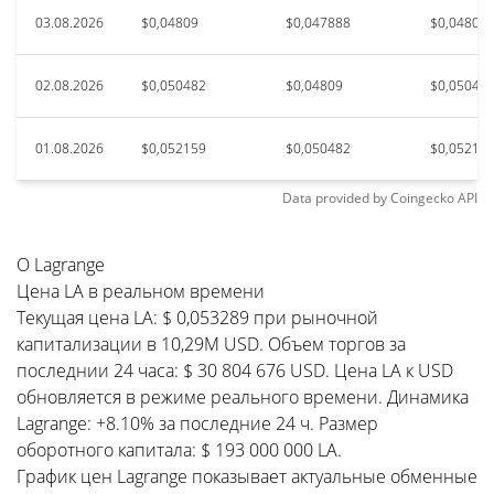
03.08.2026
$0,04809
$0,047888
$0,04809
02.08.2026
$0,050482
$0,04809
$0,05048
01.08.2026
$0,052159
$0,050482
$0,05215
Data provided by
Coingecko
API
О Lagrange
Цена LA в реальном времени
Текущая цена LA: $ 0,053289 при рыночной
капитализации в 10,29M USD. Объем торгов за
последнии 24 часа: $ 30 804 676 USD. Цена LA к USD
обновляется в режиме реального времени. Динамика
Lagrange: +8.10% за последние 24 ч. Размер
оборотного капитала: $ 193 000 000 LA.
График цен Lagrange показывает актуальные обменные