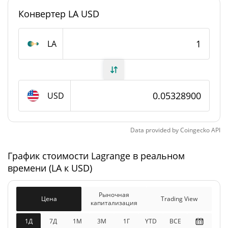
#1142
Рейтинг
Конвертер LA USD
Lagrange Предложение
LA
193 000 000 LA
В обращении
1 000 000 000 LA
Общее предложение
USD
Максимальное
0 LA
предложение
Data provided by
Coingecko
API
Lagrange Рыночная капитализация
График стоимости Lagrange в реальном
времени (LA к USD)
$10 285 495
Рыночная
8.11%
капитализация
Рыночная
Цена
Trading View
капитализация
$53 292 722
Разбавленная рыночная
4.20%
капитализация
1Д
7Д
1М
3M
1Г
YTD
ВСЕ