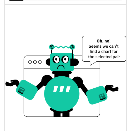
Lagrange Цена вчера
Вчерашняя мин. / макс
$0,051064952 /
$0,051228487
цена
Вчерашняя цена
$0,051064952 /
$0,051228487
открытия / закрытия
Вчерашнее изменение
4.19%
цены
$28 782 193
Вчерашний объем
Lagrange История цены
Мин. / макс цена за 7
$0,044485214 /
$0,055339203
дней