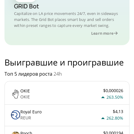
GRID Bot
Capitalize on LA price movements 24/7, even in sideways
markets. The Grid Bot places smart buy and sell orders
within preset ranges to capture every market swing.
Learn more
Выигравшие и проигравшие
Топ 5 лидеров роста
24h
$0,000026
OKIE
OKIE
263.50%
$4,13
Royal Euro
REUR
262.80%
$0,000194
Pooch