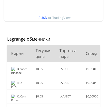
Мин. / максцена за 30
$0,047053595 /
$0,052337188
дней
LAUSD
от TradingView
Мин. / макс цена за 90
$0,044485214 /
$0,052337188
дней
Lagrange обменники
Мин. / макс цена за 52
$0,044485214 /
$0,052337188
недели
Текущая
Торговые
Биржи
Спред
цена
пары
$1,72
Исторический макс.
96.91%
июнь 5, 2025 (1 лет назад)
Binance
$0,05
LA/USDT
$0,0001
$0,04425559
Исторический мин.
20.41%
авг. 5, 2026 (3 дней назад)
HTX
$0,05
LA/USDT
$0,0004
KuCoin
$0,05
LA/USDT
$0,00006