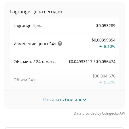
Lagrange Цена сегодня
$0,053289
Lagrange Цена
$0,00399354
Изменение цены
24ч.
8.10%
$0,04933117 / $0,056474
24ч. мин. / 24ч. макс.
$30 804 676
Объем
24ч.
0.07%
Объем / Рыночная
Показать больше
2,9949629
капитализация
Data provided by
Coingecko
API
0,00045152599%
Доминирование