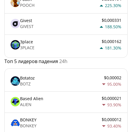
POOCH
225.30%
$0,000331
Givest
GIVEST
188.50%
$0,000162
3place
3PLACE
181.30%
Топ 5 лидеров падения
24h
$0,00002
Botatoz
BOTZ
95.00%
$0,000021
Based Alien
ALIEN
93.90%
$0,000012
BONKEY
BONKEY
93.40%