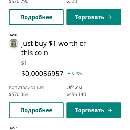
$570 790
$328
Подробнее
Торговать
3456
just buy $1 worth of
this coin
$1
$
0,00056957
0.70%
Капитализация
Объём
$570 354
$456 148
Подробнее
Торговать
3457