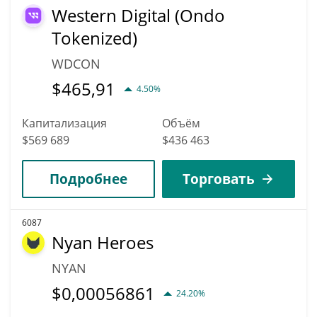
Western Digital (Ondo
Tokenized)
WDCON
$
465,91
4.50%
Капитализация
Объём
$569 689
$436 463
Подробнее
Торговать
6087
Nyan Heroes
NYAN
$
0,00056861
24.20%