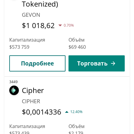
Tokenized)
GEVON
$
1 018,62
0.70%
Капитализация
Объём
$573 759
$69 460
Подробнее
Торговать
3449
Cipher
CIPHER
$
0,0014336
12.40%
Капитализация
Объём
$573 439
$2 179