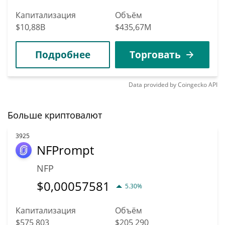
Капитализация
Объём
$10,88B
$435,67M
Подробнее
Торговать
Data provided by
Coingecko
API
Больше криптовалют
3925
NFPrompt
NFP
$
0,00057581
5.30%
Капитализация
Объём
$575 803
$205 290