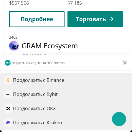
$567 566
$7 185
Подробнее
Торговать
3463
GRAM Ecosystem
GRAMPUS
Создать аккаунт на 3Commas...
$
0,00046578
2.70%
Продолжить с Binance
Капитализация
Объём
Увеличьте рост портфеля с помощью ИИ
$567 344
$7 028
QuantPilot — платформа полного цикла, где
Продолжить с Bybit
автономные агенты создают, бэктестят и оптимизируют
Подробнее
Торговать
ваши стратегии и проводят рыночные исследования
Продолжить с OKX
Продолжить с Kraken
3619
Попробовать бесплатно
Talos