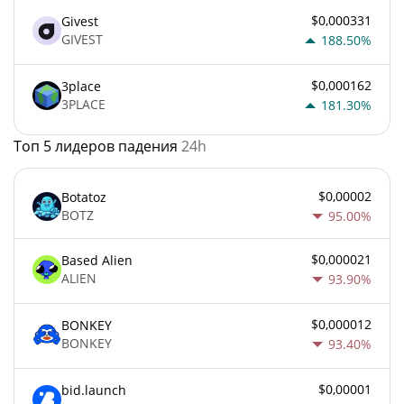
$0,000331
Givest
GIVEST
188.50%
$0,000162
3place
3PLACE
181.30%
Топ 5 лидеров падения
24h
$0,00002
Botatoz
BOTZ
95.00%
$0,000021
Based Alien
ALIEN
93.90%
$0,000012
BONKEY
BONKEY
93.40%
$0,00001
bid.launch