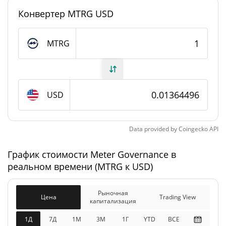
#3550
Рейтинг
Конвертер MTRG USD
Meter Governance Предложение
MTRG
38 297 529,319 MTRG
В обращении
54 177 979,821 MTRG
Общее предложение
USD
Максимальное
0 MTRG
предложение
Data provided by
Coingecko
API
Meter Governance Рыночная капитализация
График стоимости Meter Governance в
реальном времени (MTRG к USD)
$522 557
Рыночная
0.22%
капитализация
Рыночная
Цена
Trading View
капитализация
$739 256
Разбавленная рыночная
0.42%
капитализация
1Д
7Д
1М
3M
1Г
YTD
ВСЕ