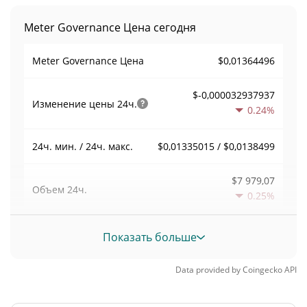
Meter Governance Цена сегодня
$0,01364496
Meter Governance Цена
$-0,000032937937
Изменение цены
24ч.
0.24%
$0,01335015 / $0,0138499
24ч. мин. / 24ч. макс.
$7 979,07
Объем
24ч.
0.25%
Объем / Рыночная
Показать больше
0,015269282
капитализация
Data provided by
Coingecko
API
0,000022939884%
Доминирование