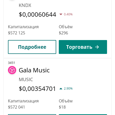
KNDX
$
0,00060644
0.40%
Капитализация
Объём
$572 125
$296
Подробнее
Торговать
3451
Gala Music
MUSIC
$
0,00354701
2.90%
Капитализация
Объём
$572 041
$18