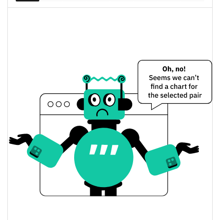
Meter Governance Цена вчера
Вчерашняя мин. / макс
$0,013701928 /
$0,013702285
цена
Вчерашняя цена
$0,013702285 /
$0,013701928
открытия / закрытия
Вчерашнее изменение
0.42%
цены
$11 031,312
Вчерашний объем
Meter Governance История цены
Мин. / макс цена за 7
$0,01123228 /
$0,014998608
дней