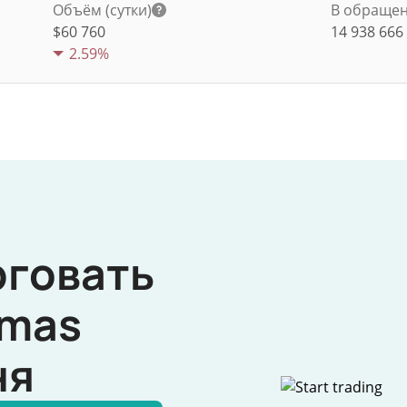
Объём (сутки)
В обраще
$
60 760
14 938 666
2.59%
рговать
mas
ня