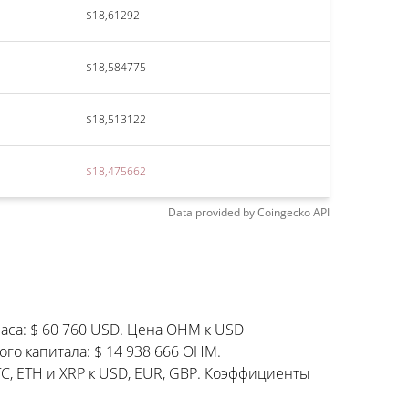
$18,61292
$18,584775
$18,513122
$18,475662
Data provided by
Coingecko
API
аса: $ 60 760 USD. Цена OHM к USD
го капитала: $ 14 938 666 OHM.
C, ETH и XRP к USD, EUR, GBP. Коэффициенты