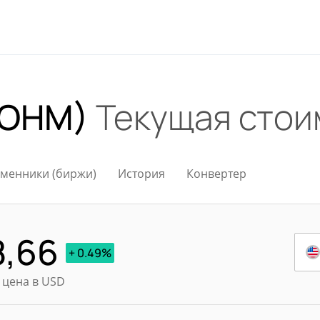
(OHM)
Текущая стои
менники (биржи)
История
Конвертер
8,66
+ 0.49%
 цена в USD