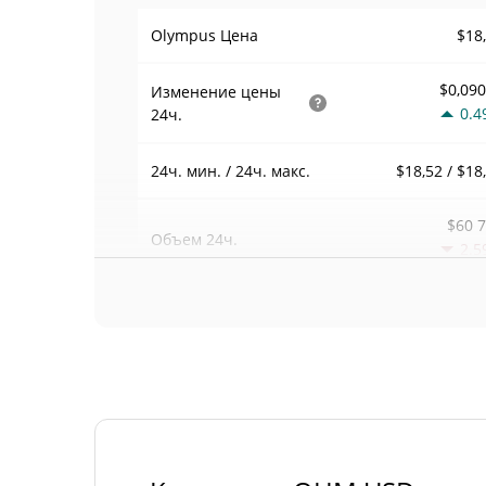
$18
Olympus Цена
$0,09
Изменение цены
0.4
24ч.
$18,52 / $18
24ч. мин. / 24ч. макс.
$60 
Объем
24ч.
2.5
Объем / Рыночная
0,00021797
капитализация
0,01223654
Доминирование
#1
Рейтинг