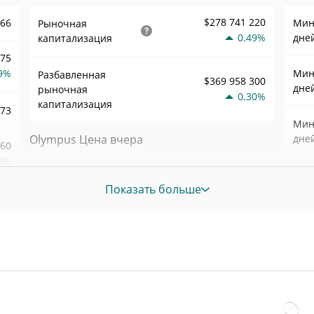
$278 741 220
,66
Мин.
Рыночная
0.49%
дне
капитализация
075
9%
Мин.
Разбавленная
$369 958 300
дне
рыночная
0.30%
капитализация
,73
Мин.
Olympus Цена вчера
дне
760
9%
Вчерашняя мин. / макс
Мин.
$18,60258 / $18,605253
цена
Показать больше
нед
996
Вчерашняя цена
Ист
$18,60258 / $18,605253
открытия / закрытия
апр. 
3%
наза
Вчерашнее изменение
0.30%
31
Ист
цены
нояб.