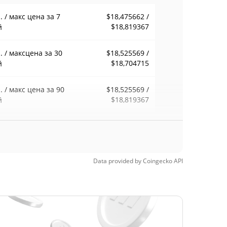
 / макс цена за 7
$18,475662 /
$18,819367
й
 / максцена за 30
$18,525569 /
$18,704715
й
 / макс цена за 90
$18,525569 /
$18,819367
й
 / макс цена за 52
$18,475662 /
$18,819367
ели
Data provided by
Coingecko
API
орический макс.
$1 415,26
24, 2021 (5 лет
98.68%
д)
$7,54
орический мин.
147.35%
 26, 2022 (3 лет назад)