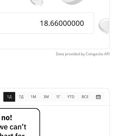
Data provided by
Coingecko
API
1Д
7Д
1М
3M
1Г
YTD
ВСЕ