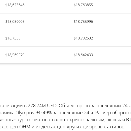
$18,623646
$18,763855
$18,659005
$18,755996
$18,7358
$18,732532
$18,569579
$18,642433
тализации в 278,74M USD. Объем торгов за последнии 24 ч
мика Olympus: +0.49% за последние 24 ч. Размер оборотно
менные курсы фиатных валют к криптовалютам, включая BT
ексе цен OHM и индексах цен других цифровых активов.