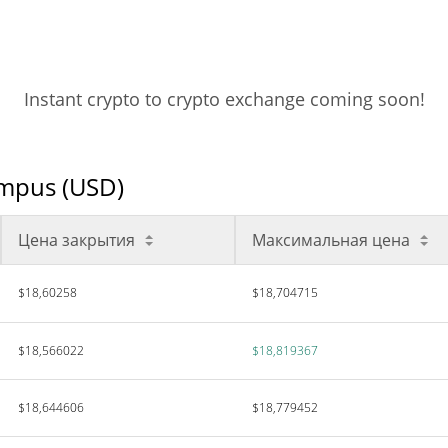
Instant crypto to crypto exchange coming soon!
mpus (USD)
Цена закрытия
Максимальная цена
$18,60258
$18,704715
$18,566022
$18,819367
$18,644606
$18,779452