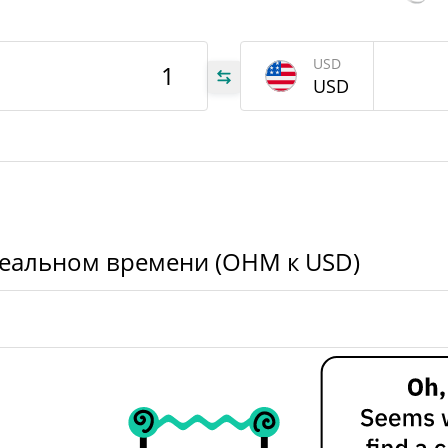
$64 330,864
Вчерашний объем
OHM
USD
USD
OHM
HM
реальном времени (OHM к USD)