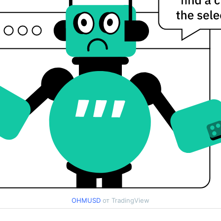
OHMUSD
от TradingView