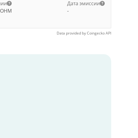
нии
Дата эмиссии
OHM
-
Data provided by
Coingecko
API