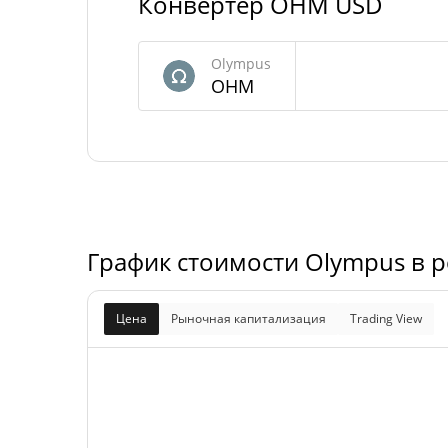
Конвертер OHM USD
Olympus Предложение
14 938 666,089 
В обращении
Olympus
OHM
19 827 292,234 
Общее предложение
Максимальное
0 O
предложение
График стоимости Olympus в 
Цена
Рыночная капитализация
Trading View