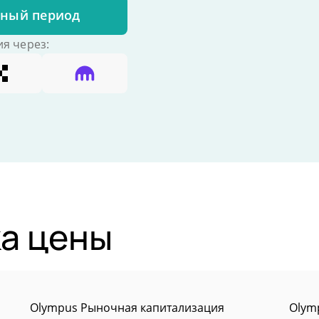
бный период
я через:
а цены
Olympus Рыночная капитализация
Olym