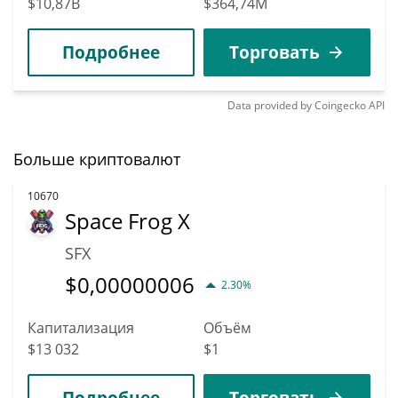
$10,87B
$364,74M
Подробнее
Торговать
Data provided by
Coingecko
API
Больше криптовалют
10670
Space Frog X
SFX
$
0,00000006
2.30%
Капитализация
Объём
$13 032
$1
Подробнее
Торговать