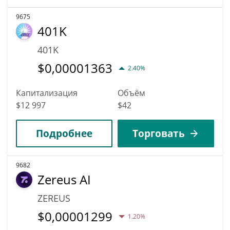
9675
401K
401K
$
0,00001363
2.40%
Капитализация
Объём
$12 997
$42
Подробнее
Торговать
9682
Zereus AI
ZEREUS
$
0,00001299
1.20%