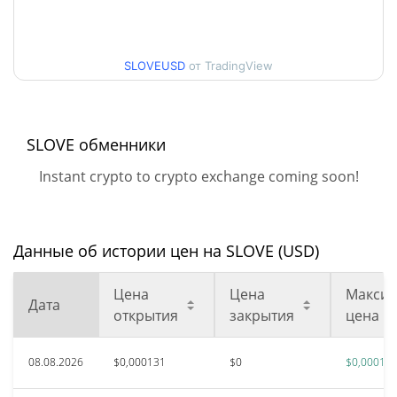
Мин. / максцена за 30
$0,00013223496 /
$0,00013809139
дней
SLOVEUSD
от TradingView
Мин. / макс цена за 90
$0,00013029618 /
$0,00013809139
дней
SLOVE обменники
Мин. / макс цена за 52
$0,00013029618 /
$0,00013809139
недели
Instant crypto to crypto exchange coming soon!
$0,193733
Исторический макс.
99.93%
март 27, 2025 (1 лет назад)
Данные об истории цен на SLOVE (USD)
$0,00012992
Исторический мин.
Цена
Цена
Максим
5.81%
авг. 7, 2026 (1 дней назад)
Дата
открытия
закрытия
цена
08.08.2026
$0,000131
$0
$0,00013