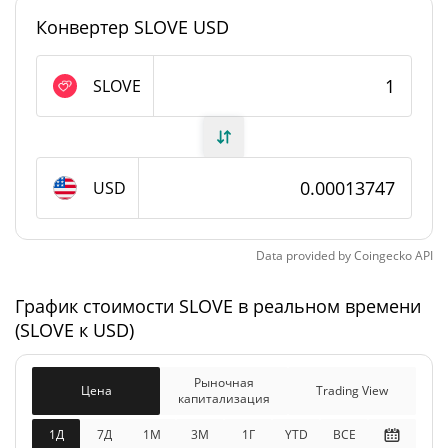
#9782
Рейтинг
Конвертер SLOVE USD
SLOVE Предложение
SLOVE
89 999 999,9 SLOVE
В обращении
100 000 000 SLOVE
Общее предложение
USD
Максимальное
100 000 000 SLOVE
предложение
Data provided by
Coingecko
API
SLOVE Рыночная капитализация
График стоимости SLOVE в реальном времени
(SLOVE к USD)
$12 372,19
Рыночная
4.65%
капитализация
Рыночная
Цена
Trading View
капитализация
$13 746,88
Разбавленная рыночная
0.30%
капитализация
1Д
7Д
1М
3M
1Г
YTD
ВСЕ