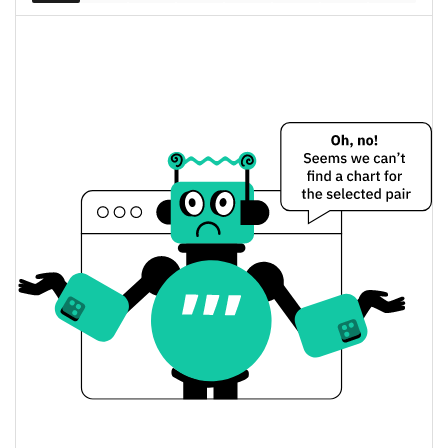
SLOVE Цена вчера
Вчерашняя мин. / макс
$0,00013601703 /
$0,00013809139
цена
Вчерашняя цена
$0,00013809139 /
$0,00013601703
открытия / закрытия
Вчерашнее изменение
0.30%
цены
$21,473884
Вчерашний объем
SLOVE История цены
Мин. / макс цена за 7
$0,00013029618 /
$0,00013809139
дней