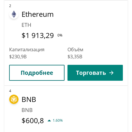
2
Ethereum
ETH
$
1 913,29
0%
Капитализация
Объём
$230,9B
$3,35B
Подробнее
Торговать
4
BNB
BNB
$
600,8
1.60%