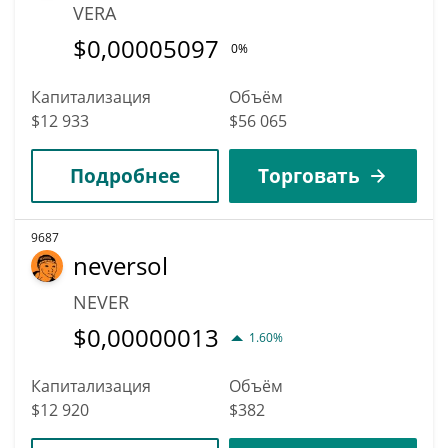
VERA
$
0,00005097
0%
Капитализация
Объём
$12 933
$56 065
Подробнее
Торговать
9687
neversol
NEVER
$
0,00000013
1.60%
Капитализация
Объём
$12 920
$382