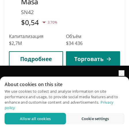
Masa
SN42
$
0,54
3.70%
Капитализация
Объём
$2,7M
$34 436
Подробнее
Торговать
1971
Увеличьте рост портфеля с помощью ИИ
Shadow Token
About cookies on this site
QuantPilot — платформа полного цикла, где
We use cookies to collect and analyse information on site
SHDW
performance and usage, to provide social media features and to
автономные агенты создают, бэктестят и оптимизируют
enhance and customise content and advertisements.
Privacy
$
0,02
ваши стратегии и проводят рыночные исследования
0.60%
policy
Allow all cookies
Cookie settings
Капитализация
Объём
Попробовать бесплатно
$2,69M
$3 646