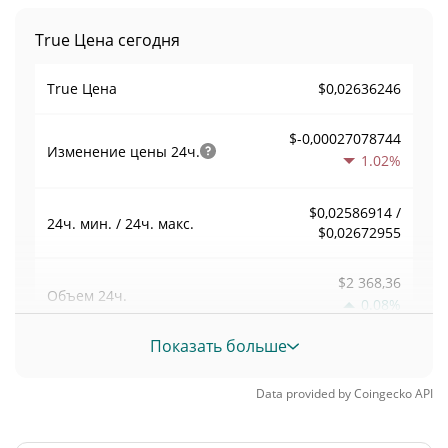
True Цена сегодня
$0,02636246
True Цена
$-0,00027078744
Изменение цены
24ч.
1.02%
$0,02586914 /
24ч. мин. / 24ч. макс.
$0,02672955
$2 368,36
Объем
24ч.
0.08%
Показать больше
Объем / Рыночная
0,0010130258
капитализация
Data provided by
Coingecko
API
0,00010289673%
Доминирование