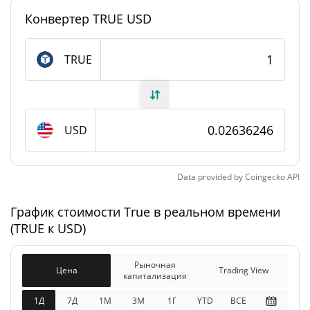
Конвертер TRUE USD
#2071
Рейтинг
True Предложение
TRUE
88 693 363,978 TRUE
В обращении
100 000 000 TRUE
Общее предложение
USD
Максимальное
100 000 000 TRUE
предложение
Data provided by
Coingecko
API
График стоимости True в реальном времени
True Рыночная капитализация
(TRUE к USD)
$2 337 907
Рыночная
1.03%
капитализация
Рыночная
Цена
Trading View
капитализация
$2 635 943
Разбавленная рыночная
1Д
7Д
1М
3M
1Г
YTD
ВСЕ