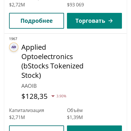
$2,72M
$93 069
Подробнее
Торговать
1967
Applied
Optoelectronics
(bStocks Tokenized
Stock)
AAOIB
$
128,35
3.90%
Капитализация
Объём
$2,71M
$1,39M