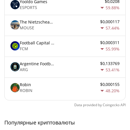
$0,0208
Yooldo Games
ESPORTS
59.88%
$0,000117
The Nietzschean Mouse
MOUSE
57.44%
$0,000311
Football Capital Markets
FCM
55.99%
$0,133769
Argentine Football Association Fan Token
ARG
53.41%
$0,000155
Robin
ROBIN
48.20%
Data provided by
Coingecko
API
Популярные криптовалюты