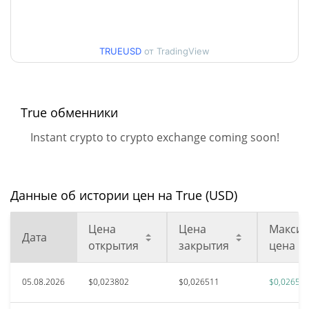
Мин. / максцена за 30
$0,023774501 /
$0,026571762
дней
TRUEUSD
от TradingView
Мин. / макс цена за 90
$0,022554303 /
$0,026571762
дней
True обменники
Мин. / макс цена за 52
$0,021775924 /
Instant crypto to crypto exchange coming soon!
$0,026571762
недели
Исторический макс.
$0,260162
авг. 27, 2025 (11 месяцев
Данные об истории цен на True (USD)
89.87%
назад)
Цена
Цена
Максим
Дата
Исторический мин.
$0,01233754
открытия
закрытия
цена
февр. 5, 2026 (6 месяцев
113.68%
назад)
05.08.2026
$0,023802
$0,026511
$0,02657