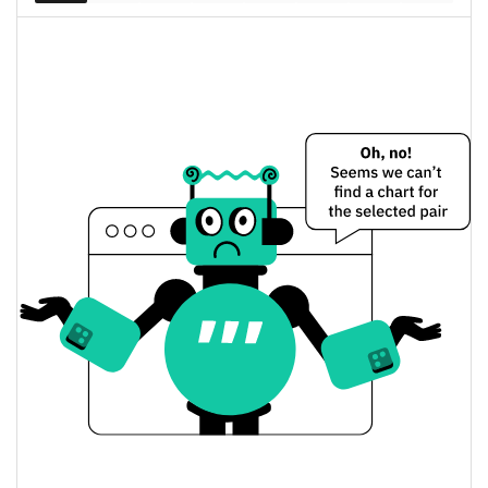
0.53%
капитализация
True Цена вчера
Вчерашняя мин. / макс
$0,026490894 /
$0,026510989
цена
Вчерашняя цена
$0,026510989 /
$0,026490894
открытия / закрытия
Вчерашнее изменение
0.52%
цены
$7 054,8074
Вчерашний объем
True История цены
Мин. / макс цена за 7
$0,021775924 /
$0,026571762
дней