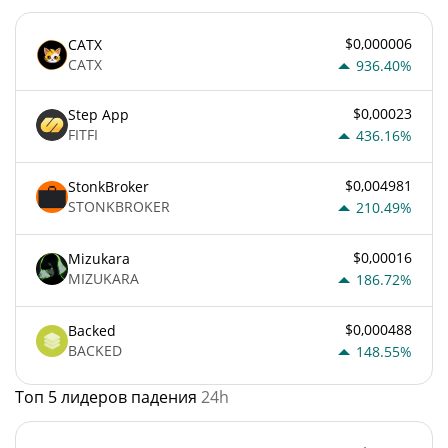
$0,000006
CATX
CATX
936.40%
$0,00023
Step App
FITFI
436.16%
$0,004981
StonkBroker
STONKBROKER
210.49%
$0,00016
Mizukara
MIZUKARA
186.72%
$0,000488
Backed
BACKED
148.55%
Топ 5 лидеров падения
24h