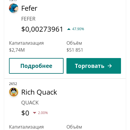
Fefer
FEFER
$
0,00273961
47.90%
Капитализация
Объём
$2,74M
$51 851
Подробнее
Торговать
2652
Rich Quack
QUACK
$
0
2.00%
Капитализация
Объём