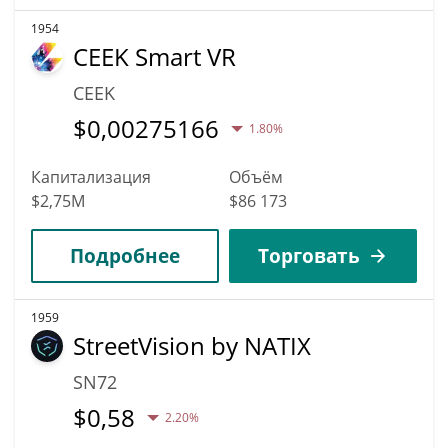
1954
CEEK Smart VR
CEEK
$
0,00275166
1.80%
Капитализация
Объём
$2,75M
$86 173
Подробнее
Торговать
1959
StreetVision by NATIX
SN72
$
0,58
2.20%