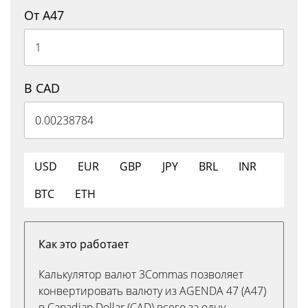
От A47
В CAD
USD
EUR
GBP
JPY
BRL
INR
BTC
ETH
Как это работает
Калькулятор валют 3Commas позволяет
конвертировать валюту из AGENDA 47 (A47)
в Canadian Dollar (CAD) всего за одну