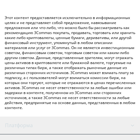
конвертирует значение в Canadian Dollar ({ toSymbol}).
использование криптобиржи или платформы P2P (личного
обмена), например LocalBitcoins и т. д.
Вы также можете использовать приведенную выше таблицу
Этот контент предоставляется исключительно в информационных
цен AGENDA 47, чтобы проверить последние цены на
целях и не представляет собой предложение, навязывание
предложения или что-либо, что можно было бы рассматривать как
AGENDA 47 в основных фиатных и криптовалютах.
рекомендацию 3Commas покупать, продавать, торговать или хранить
какие-либо криптовалюты, ценные бумаги, деривативы, или другой
финансовый инструмент, упомянутый в любом описании
материалов или услуг от 3Commas. Он не является инвестиционным
советом, финансовым советом, торговым советом или каким-либо
другим советом. Данные, представленные зрителям, могут отражать
цены активов в криптовалюте или бумажной валюте, торгуемые на
различных типах бирж, а также отображать рыночные данные из
различных сторонних источников. 3Commas может взимать плату за
подписку, а с пользователей могут взиматься комиссии бирж, на
которых они торгуют, которые не отражаются в ценах перечисленных
активов. 3Commas не несет ответственности за любые ошибки или
задержки в контенте, полученном из 3Commas или сторонних
источников, а также 3Commas не несет ответственности за любые
действия, предпринятые на основе данных, представленных в любом
контенте.
Платформа