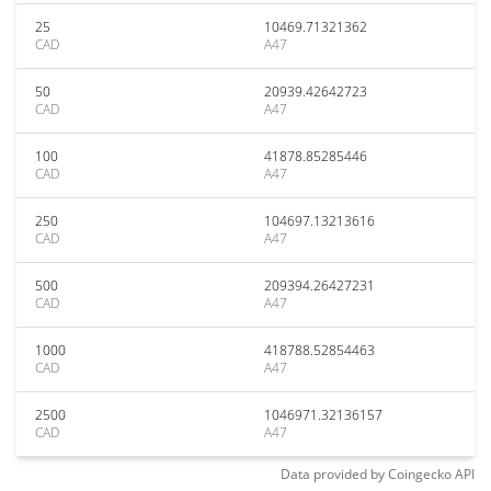
25
10469.71321362
CAD
A47
50
20939.42642723
CAD
A47
100
41878.85285446
CAD
A47
250
104697.13213616
CAD
A47
500
209394.26427231
CAD
A47
1000
418788.52854463
CAD
A47
2500
1046971.32136157
CAD
A47
Data provided by
Coingecko
API