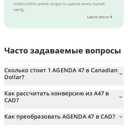
orders within preset ranges to capture every market
swing.
Learn more
Часто задаваемые вопросы
Сколько стоит 1 AGENDA 47 в Canadian
Dollar?
Цена AGENDA 47 в CAD постоянно меняется.
Как рассчитать конверсию из A47 в
CAD?
На данный момент 1 AGENDA 47 равно 0.00238784 {toSymbol
Калькулятор 3Commas AGENDA 47 позволяет легко
Как преобразовать AGENDA 47 в CAD?
рассчитать цену конвертации A47 в CAD, просто введя сумму
AGENDA 47 в соответствующее поле, и автоматически
Самый распространенный способ конвертации A47 в CAD –