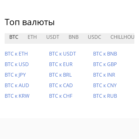
Топ валюты
BTC
ETH
USDT
BNB
USDC
CHILLHOUS
BTC к ETH
BTC к USDT
BTC к BNB
BTC к USD
BTC к EUR
BTC к GBP
BTC к JPY
BTC к BRL
BTC к INR
BTC к AUD
BTC к CAD
BTC к CNY
BTC к KRW
BTC к CHF
BTC к RUB