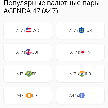
Популярные валютные пары
AGENDA 47 (A47)
A47 к
USD
A47 к
EUR
A47 к
GBP
A47 к
JPY
A47 к
BRL
A47 к
INR
A47 к
BTC
A47 к
ETH