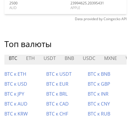
2500
23994625.20395431
AUD
APPLE
Data provided by
Coingecko
API
Топ валюты
BTC
ETH
USDT
BNB
USDC
MXNE
W
BTC к ETH
BTC к USDT
BTC к BNB
BTC к USD
BTC к EUR
BTC к GBP
BTC к JPY
BTC к BRL
BTC к INR
BTC к AUD
BTC к CAD
BTC к CNY
BTC к KRW
BTC к CHF
BTC к RUB