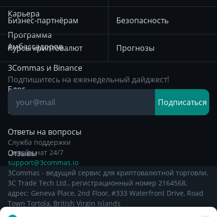
Биржи
использования с 18
HTX
BNB
Торговля на
Карьера
Бизнес-партнёрам
Безопасность
декабря 2025
возврате к
Bybit
Программа
среднему
Уведомление о
Амбассадоров
Курсы криптовалют
Прогнозы
конфиденциальности
Позиционная
с 29 декабря 2024
3Commas и Binance
торговля
Подпишитесь на еженедельный дайджест!
Остальная
Блог
Дейтрейдинг
Правовая
Подписаться
Информация
База знаний
Торговля на пробой
Ответы на вопросы
Служба поддержки
Отзывы
Онлайн чат 24/7
support@3commas.io
3Commas - ведущий сервис для криптовалютной торговли.
3C Trade Tech Ltd., регистрационный номер 2164568,
адрес: Geneva Place, 2nd Floor, #333 Waterfront Drive, Road
Town Tortola, British Virgin Islands