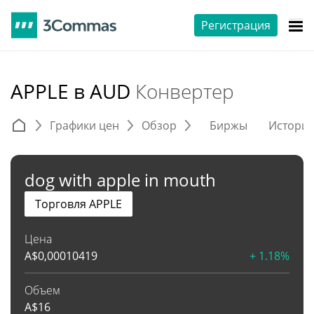
Регистрация
APPLE в AUD
Конвертер
Графики цен
Обзор
Биржы
Истори
dog with apple in mouth
Торговля APPLE
Цена
A$
0,00010419
+ 1.18%
Объем
A$
16