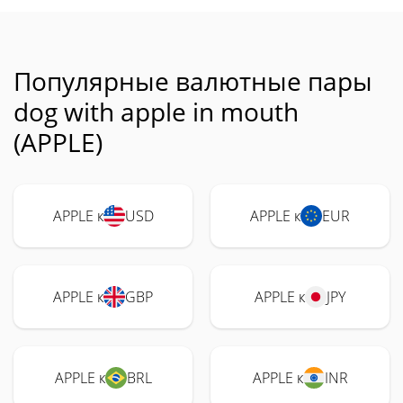
Популярные валютные пары
dog with apple in mouth
(APPLE)
APPLE к
USD
APPLE к
EUR
APPLE к
GBP
APPLE к
JPY
APPLE к
BRL
APPLE к
INR