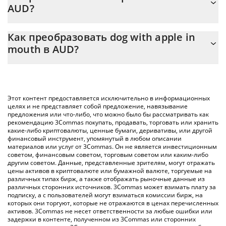
AUD?
На данный момент 1 dog with apple in mouth равно
0.00010419 {toSymbol
Калькулятор 3Commas dog with apple in mouth позволяет
Как преобразовать dog with apple in
легко рассчитать цену конвертации APPLE в AUD, просто
mouth в AUD?
введя сумму dog with apple in mouth в соответствующее
поле, и автоматически конвертирует значение в Australian
Самый распространенный способ конвертации APPLE в
Dollar ({ toSymbol}).
AUD – использование криптобиржи или платформы P2P
(личного обмена), например LocalBitcoins и т. д.
Вы также можете использовать приведенную выше таблицу
Этот контент предоставляется исключительно в информационных
цен dog with apple in mouth, чтобы проверить последние
целях и не представляет собой предложение, навязывание
предложения или что-либо, что можно было бы рассматривать как
цены на dog with apple in mouth в основных фиатных и
рекомендацию 3Commas покупать, продавать, торговать или хранить
криптовалютах.
какие-либо криптовалюты, ценные бумаги, деривативы, или другой
финансовый инструмент, упомянутый в любом описании
материалов или услуг от 3Commas. Он не является инвестиционным
советом, финансовым советом, торговым советом или каким-либо
другим советом. Данные, представленные зрителям, могут отражать
цены активов в криптовалюте или бумажной валюте, торгуемые на
различных типах бирж, а также отображать рыночные данные из
различных сторонних источников. 3Commas может взимать плату за
подписку, а с пользователей могут взиматься комиссии бирж, на
которых они торгуют, которые не отражаются в ценах перечисленных
активов. 3Commas не несет ответственности за любые ошибки или
задержки в контенте, полученном из 3Commas или сторонних