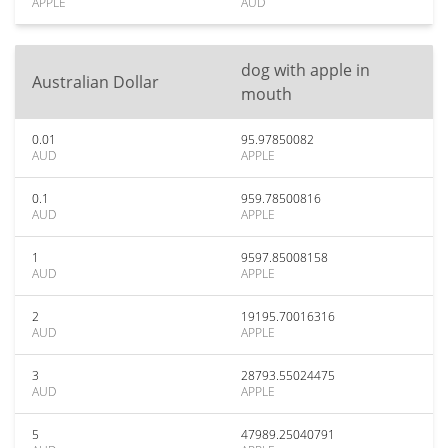
APPLE
AUD
dog with apple in
Australian Dollar
mouth
0.01
95.97850082
AUD
APPLE
0.1
959.78500816
AUD
APPLE
1
9597.85008158
AUD
APPLE
2
19195.70016316
AUD
APPLE
3
28793.55024475
AUD
APPLE
5
47989.25040791