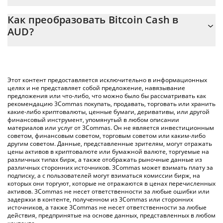
Калькулятор 3Commas Bitcoin Cash позволяет легко
Как преобразовать Bitcoin Cash в
рассчитать цену конвертации BCH в AUD, просто введя
AUD?
сумму Bitcoin Cash в соответствующее поле, и автоматически
конвертирует значение в Australian Dollar ({ toSymbol}).
Самый распространенный способ конвертации BCH в AUD –
использование криптобиржи или платформы P2P (личного
Вы также можете использовать приведенную выше таблицу
обмена), например LocalBitcoins и т. д.
цен Bitcoin Cash, чтобы проверить последние цены на
Этот контент предоставляется исключительно в информационных
Bitcoin Cash в основных фиатных и криптовалютах.
целях и не представляет собой предложение, навязывание
предложения или что-либо, что можно было бы рассматривать как
рекомендацию 3Commas покупать, продавать, торговать или хранить
какие-либо криптовалюты, ценные бумаги, деривативы, или другой
финансовый инструмент, упомянутый в любом описании
материалов или услуг от 3Commas. Он не является инвестиционным
советом, финансовым советом, торговым советом или каким-либо
другим советом. Данные, представленные зрителям, могут отражать
цены активов в криптовалюте или бумажной валюте, торгуемые на
различных типах бирж, а также отображать рыночные данные из
различных сторонних источников. 3Commas может взимать плату за
подписку, а с пользователей могут взиматься комиссии бирж, на
которых они торгуют, которые не отражаются в ценах перечисленных
активов. 3Commas не несет ответственности за любые ошибки или
задержки в контенте, полученном из 3Commas или сторонних
источников, а также 3Commas не несет ответственности за любые
действия, предпринятые на основе данных, представленных в любом