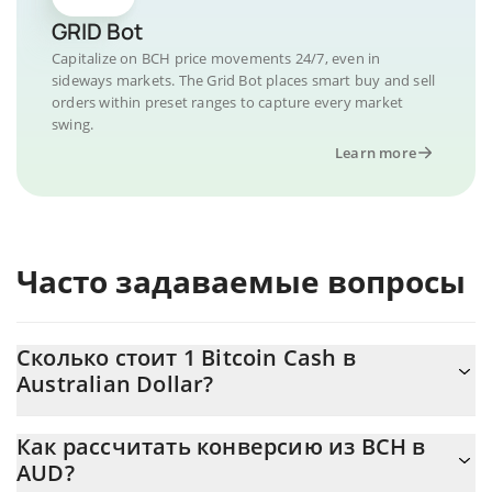
GRID Bot
Capitalize on BCH price movements 24/7, even in
sideways markets. The Grid Bot places smart buy and sell
orders within preset ranges to capture every market
swing.
Learn more
Часто задаваемые вопросы
Сколько стоит 1 Bitcoin Cash в
Australian Dollar?
Цена Bitcoin Cash в AUD постоянно меняется.
Как рассчитать конверсию из BCH в
AUD?
На данный момент 1 Bitcoin Cash равно 303.79 {toSymbol