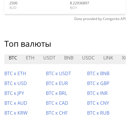
2500
8.22936897
AUD
BCH
Data provided by
Coingecko
API
Топ валюты
BTC
ETH
USDT
BNB
USDC
LINK
XL
BTC к ETH
BTC к USDT
BTC к BNB
BTC к USD
BTC к EUR
BTC к GBP
BTC к JPY
BTC к BRL
BTC к INR
BTC к AUD
BTC к CAD
BTC к CNY
BTC к KRW
BTC к CHF
BTC к RUB