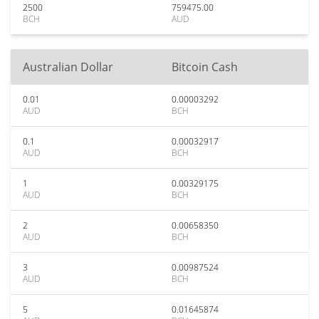
2500
759475.00
BCH
AUD
Australian Dollar
Bitcoin Cash
0.01
0.00003292
AUD
BCH
0.1
0.00032917
AUD
BCH
1
0.00329175
AUD
BCH
2
0.00658350
AUD
BCH
3
0.00987524
AUD
BCH
5
0.01645874