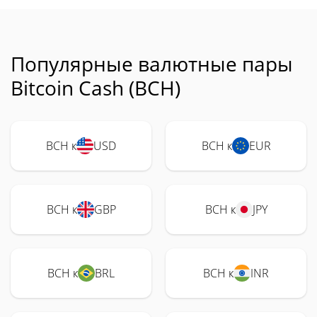
Популярные валютные пары
Bitcoin Cash (BCH)
BCH к
USD
BCH к
EUR
BCH к
GBP
BCH к
JPY
BCH к
BRL
BCH к
INR