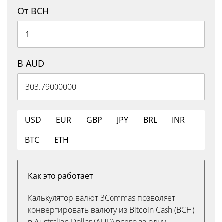
От BCH
В AUD
USD
EUR
GBP
JPY
BRL
INR
BTC
ETH
Как это работает
Калькулятор валют 3Commas позволяет
конвертировать валюту из Bitcoin Cash (BCH)
в Australian Dollar (AUD) всего за одну