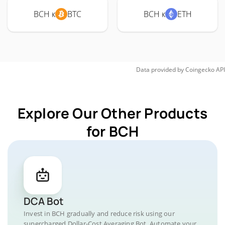
BCH к
BTC
BCH к
ETH
Data provided by
Coingecko
API
Explore Our Other Products
for BCH
DCA Bot
Invest in BCH gradually and reduce risk using our
supercharged Dollar-Cost Averaging Bot. Automate your