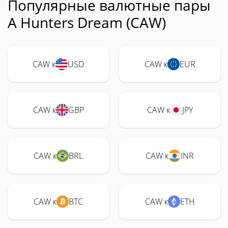
Популярные валютные пары
A Hunters Dream (CAW)
CAW к
USD
CAW к
EUR
CAW к
GBP
CAW к
JPY
CAW к
BRL
CAW к
INR
CAW к
BTC
CAW к
ETH