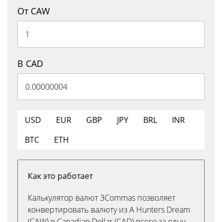
От CAW
В CAD
USD
EUR
GBP
JPY
BRL
INR
BTC
ETH
Как это работает
Калькулятор валют 3Commas позволяет
конвертировать валюту из A Hunters Dream
(CAW) в Canadian Dollar (CAD) всего за одну