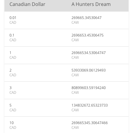
Canadian Dollar
A Hunters Dream
0.01
269665.34530647
CAD
CAW
0.1
2696653.45306475
CAD
CAW
1
26966534.53064747
CAD
CAW
2
53933069.06129493
CAD
CAW
3
80899603.59194240
CAD
CAW
5
134832672.65323733
CAD
CAW
10
269665345.30647466
CAD
CAW