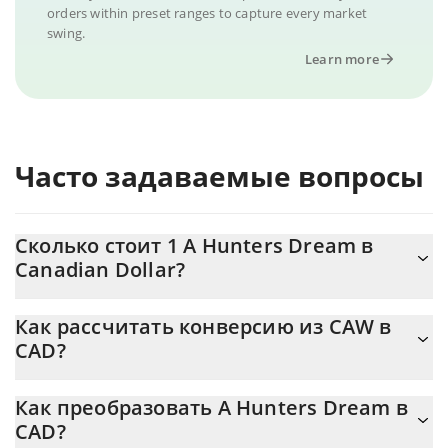
orders within preset ranges to capture every market
swing.
Learn more
Часто задаваемые вопросы
Сколько стоит 1 A Hunters Dream в
Canadian Dollar?
Цена A Hunters Dream в CAD постоянно меняется.
Как рассчитать конверсию из CAW в
CAD?
На данный момент 1 A Hunters Dream равно 3.7083e-8
{toSymbol
Калькулятор 3Commas A Hunters Dream позволяет легко
Как преобразовать A Hunters Dream в
рассчитать цену конвертации CAW в CAD, просто введя
CAD?
сумму A Hunters Dream в соответствующее поле, и