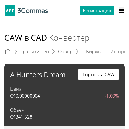
Регистрация
CAW в CAD
Конвертер
Графики цен
Обзор
Биржы
Истори
A Hunters Dream
Торговля CAW
Цена
C$
0,00000004
-1.09%
Объем
C$
341 528