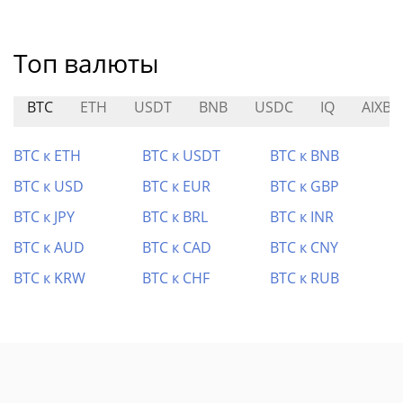
Топ валюты
BTC
ETH
USDT
BNB
USDC
IQ
AIXBT
BTC к ETH
BTC к USDT
BTC к BNB
BTC к USD
BTC к EUR
BTC к GBP
BTC к JPY
BTC к BRL
BTC к INR
BTC к AUD
BTC к CAD
BTC к CNY
BTC к KRW
BTC к CHF
BTC к RUB