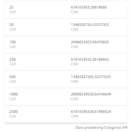
25
674163363.26618666
CAD
CAW
50
1348326726.53237332
CAD
CAW
100
2696653453.06474665
CAD
CAW
250
6741633632.66186662
CAD
CAW
500
13483267265.32373325
CAD
CAW
1000
26966534530.64746649
CAD
CAW
2500
67416336326.61866624
CAD
CAW
Data provided by
Coingecko
API