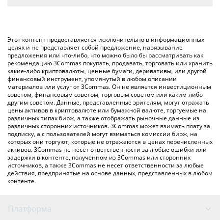
автоматически конвертирует значение в Canadian Dollar ({
Самый распространенный способ конвертации CAW в CAD –
toSymbol}).
использование криптобиржи или платформы P2P (личного
обмена), например LocalBitcoins и т. д.
Вы также можете использовать приведенную выше таблицу
Этот контент предоставляется исключительно в информационных
цен A Hunters Dream, чтобы проверить последние цены на A
целях и не представляет собой предложение, навязывание
предложения или что-либо, что можно было бы рассматривать как
Hunters Dream в основных фиатных и криптовалютах.
рекомендацию 3Commas покупать, продавать, торговать или хранить
какие-либо криптовалюты, ценные бумаги, деривативы, или другой
финансовый инструмент, упомянутый в любом описании
материалов или услуг от 3Commas. Он не является инвестиционным
советом, финансовым советом, торговым советом или каким-либо
другим советом. Данные, представленные зрителям, могут отражать
цены активов в криптовалюте или бумажной валюте, торгуемые на
различных типах бирж, а также отображать рыночные данные из
различных сторонних источников. 3Commas может взимать плату за
подписку, а с пользователей могут взиматься комиссии бирж, на
которых они торгуют, которые не отражаются в ценах перечисленных
активов. 3Commas не несет ответственности за любые ошибки или
задержки в контенте, полученном из 3Commas или сторонних
источников, а также 3Commas не несет ответственности за любые
действия, предпринятые на основе данных, представленных в любом
контенте.
Платформа