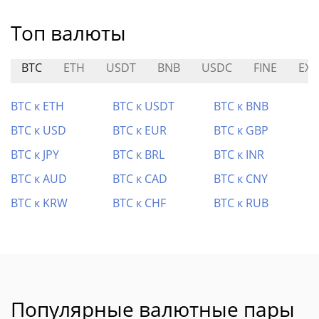
Топ валюты
BTC
ETH
USDT
BNB
USDC
FINE
EX
BTC к ETH
BTC к USDT
BTC к BNB
BTC к USD
BTC к EUR
BTC к GBP
BTC к JPY
BTC к BRL
BTC к INR
BTC к AUD
BTC к CAD
BTC к CNY
BTC к KRW
BTC к CHF
BTC к RUB
Популярные валютные пары