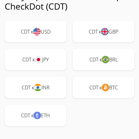
CheckDot (CDT)
CDT к
USD
CDT к
GBP
CDT к
JPY
CDT к
BRL
CDT к
INR
CDT к
BTC
CDT к
ETH