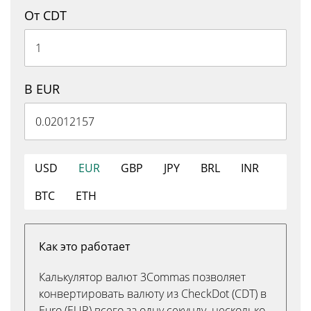
От CDT
В EUR
USD
EUR
GBP
JPY
BRL
INR
BTC
ETH
Как это работает
Калькулятор валют 3Commas позволяет
конвертировать валюту из CheckDot (CDT) в
Euro (EUR) всего за одну секунду. несколько