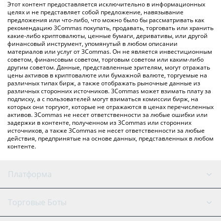
Вы также можете использовать приведенную выше таблицу
Этот контент предоставляется исключительно в информационных
цен CheckDot, чтобы проверить последние цены на
целях и не представляет собой предложение, навязывание
предложения или что-либо, что можно было бы рассматривать как
CheckDot в основных фиатных и криптовалютах.
рекомендацию 3Commas покупать, продавать, торговать или хранить
какие-либо криптовалюты, ценные бумаги, деривативы, или другой
финансовый инструмент, упомянутый в любом описании
материалов или услуг от 3Commas. Он не является инвестиционным
советом, финансовым советом, торговым советом или каким-либо
другим советом. Данные, представленные зрителям, могут отражать
цены активов в криптовалюте или бумажной валюте, торгуемые на
различных типах бирж, а также отображать рыночные данные из
различных сторонних источников. 3Commas может взимать плату за
подписку, а с пользователей могут взиматься комиссии бирж, на
которых они торгуют, которые не отражаются в ценах перечисленных
активов. 3Commas не несет ответственности за любые ошибки или
задержки в контенте, полученном из 3Commas или сторонних
источников, а также 3Commas не несет ответственности за любые
действия, предпринятые на основе данных, представленных в любом
контенте.
Платформа
GRID Бот
Состояние системы
Торговые Боты