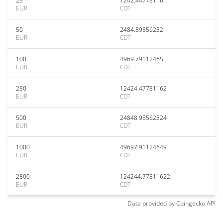
25
1242.44778116
EUR
CDT
50
2484.89556232
EUR
CDT
100
4969.79112465
EUR
CDT
250
12424.47781162
EUR
CDT
500
24848.95562324
EUR
CDT
1000
49697.91124649
EUR
CDT
2500
124244.77811622
EUR
CDT
Data provided by
Coingecko
API