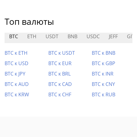
Топ валюты
BTC
ETH
USDT
BNB
USDC
JEFF
GIT
BTC к ETH
BTC к USDT
BTC к BNB
BTC к USD
BTC к EUR
BTC к GBP
BTC к JPY
BTC к BRL
BTC к INR
BTC к AUD
BTC к CAD
BTC к CNY
BTC к KRW
BTC к CHF
BTC к RUB