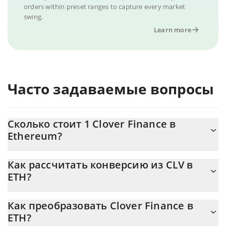
orders within preset ranges to capture every market
swing.
Learn more
Часто задаваемые вопросы
Сколько стоит 1 Clover Finance в
Ethereum?
Цена Clover Finance в ETH постоянно меняется.
Как рассчитать конверсию из CLV в
ETH?
На данный момент 1 Clover Finance равно 0.00000107
{toSymbol
Калькулятор 3Commas Clover Finance позволяет легко
Как преобразовать Clover Finance в
рассчитать цену конвертации CLV в ETH, просто введя сумму
ETH?
Clover Finance в соответствующее поле, и автоматически