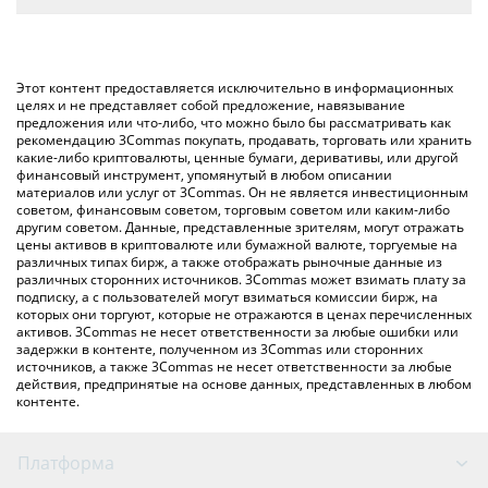
конвертирует значение в Ethereum ({ toSymbol}).
Самый распространенный способ конвертации CLV в ETH –
использование криптобиржи или платформы P2P (личного
Вы также можете использовать приведенную выше таблицу
обмена), например LocalBitcoins и т. д.
цен Clover Finance, чтобы проверить последние цены на
Этот контент предоставляется исключительно в информационных
Clover Finance в основных фиатных и криптовалютах.
целях и не представляет собой предложение, навязывание
предложения или что-либо, что можно было бы рассматривать как
рекомендацию 3Commas покупать, продавать, торговать или хранить
какие-либо криптовалюты, ценные бумаги, деривативы, или другой
финансовый инструмент, упомянутый в любом описании
материалов или услуг от 3Commas. Он не является инвестиционным
советом, финансовым советом, торговым советом или каким-либо
другим советом. Данные, представленные зрителям, могут отражать
цены активов в криптовалюте или бумажной валюте, торгуемые на
различных типах бирж, а также отображать рыночные данные из
различных сторонних источников. 3Commas может взимать плату за
подписку, а с пользователей могут взиматься комиссии бирж, на
которых они торгуют, которые не отражаются в ценах перечисленных
активов. 3Commas не несет ответственности за любые ошибки или
задержки в контенте, полученном из 3Commas или сторонних
источников, а также 3Commas не несет ответственности за любые
действия, предпринятые на основе данных, представленных в любом
контенте.
Платформа