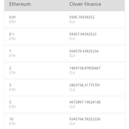
Ethereum
Clover Finance
0.01
9345.79439252
ETH
CLV
0.1
93457.94392523
ETH
CLV
1
934579.43925234
ETH
CLV
2
1869158.87850467
ETH
CLV
3
2803738.31775701
ETH
CLV
5
4672897.19626168
ETH
CLV
10
9345794.39252336
ETH
CLV