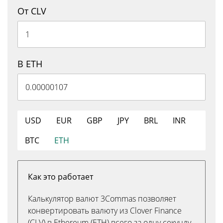
От CLV
В ETH
USD
EUR
GBP
JPY
BRL
INR
BTC
ETH
Как это работает
Калькулятор валют 3Commas позволяет
конвертировать валюту из Clover Finance
(CLV) в Ethereum (ETH) всего за одну секунду.