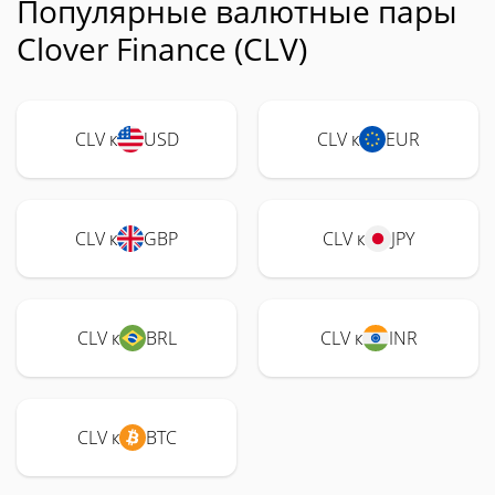
Популярные валютные пары
Clover Finance (CLV)
CLV к
USD
CLV к
EUR
CLV к
GBP
CLV к
JPY
CLV к
BRL
CLV к
INR
CLV к
BTC