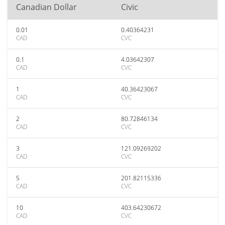
Canadian Dollar
Civic
0.01
0.40364231
CAD
CVC
0.1
4.03642307
CAD
CVC
1
40.36423067
CAD
CVC
2
80.72846134
CAD
CVC
3
121.09269202
CAD
CVC
5
201.82115336
CAD
CVC
10
403.64230672
CAD
CVC