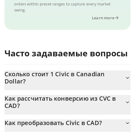
orders within preset ranges to capture every market
swing.
Learn more
Часто задаваемые вопросы
Сколько стоит 1 Civic в Canadian
Dollar?
Цена Civic в CAD постоянно меняется.
Как рассчитать конверсию из CVC в
CAD?
На данный момент 1 Civic равно 0.02477441 {toSymbol
Калькулятор 3Commas Civic позволяет легко рассчитать цену
Как преобразовать Civic в CAD?
конвертации CVC в CAD, просто введя сумму Civic в
соответствующее поле, и автоматически конвертирует
Самый распространенный способ конвертации CVC в CAD –