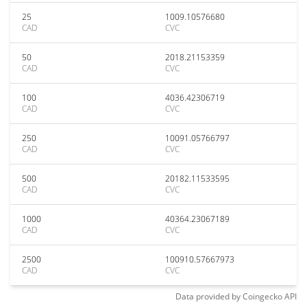
25
1009.10576680
CAD
CVC
50
2018.21153359
CAD
CVC
100
4036.42306719
CAD
CVC
250
10091.05766797
CAD
CVC
500
20182.11533595
CAD
CVC
1000
40364.23067189
CAD
CVC
2500
100910.57667973
CAD
CVC
Data provided by
Coingecko
API