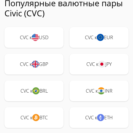
Популярные валютные пары
Civic (CVC)
CVC к
USD
CVC к
EUR
CVC к
GBP
CVC к
JPY
CVC к
BRL
CVC к
INR
CVC к
BTC
CVC к
ETH