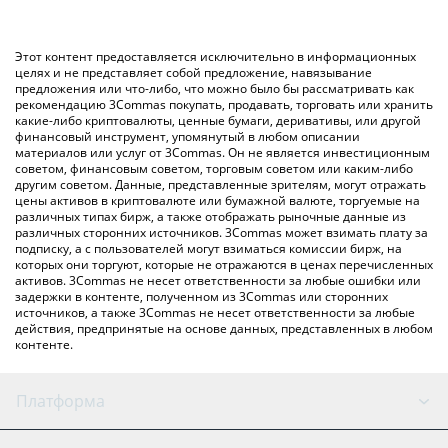
значение в Canadian Dollar ({ toSymbol}).
использование криптобиржи или платформы P2P (личного
обмена), например LocalBitcoins и т. д.
Вы также можете использовать приведенную выше таблицу
Этот контент предоставляется исключительно в информационных
цен Civic, чтобы проверить последние цены на Civic в
целях и не представляет собой предложение, навязывание
предложения или что-либо, что можно было бы рассматривать как
основных фиатных и криптовалютах.
рекомендацию 3Commas покупать, продавать, торговать или хранить
какие-либо криптовалюты, ценные бумаги, деривативы, или другой
финансовый инструмент, упомянутый в любом описании
материалов или услуг от 3Commas. Он не является инвестиционным
советом, финансовым советом, торговым советом или каким-либо
другим советом. Данные, представленные зрителям, могут отражать
цены активов в криптовалюте или бумажной валюте, торгуемые на
различных типах бирж, а также отображать рыночные данные из
различных сторонних источников. 3Commas может взимать плату за
подписку, а с пользователей могут взиматься комиссии бирж, на
которых они торгуют, которые не отражаются в ценах перечисленных
активов. 3Commas не несет ответственности за любые ошибки или
задержки в контенте, полученном из 3Commas или сторонних
источников, а также 3Commas не несет ответственности за любые
действия, предпринятые на основе данных, представленных в любом
контенте.
Платформа