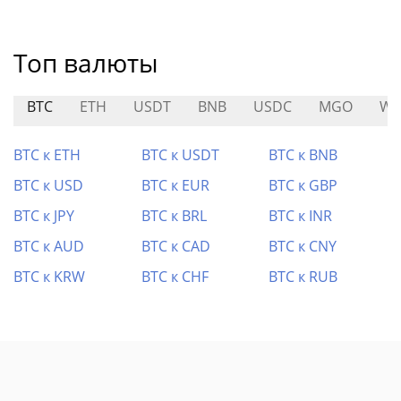
Топ валюты
BTC
ETH
USDT
BNB
USDC
MGO
WE
BTC к ETH
BTC к USDT
BTC к BNB
BTC к USD
BTC к EUR
BTC к GBP
BTC к JPY
BTC к BRL
BTC к INR
BTC к AUD
BTC к CAD
BTC к CNY
BTC к KRW
BTC к CHF
BTC к RUB