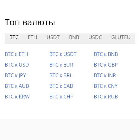
Топ валюты
BTC
ETH
USDT
BNB
USDC
GLUTEU
BTC к ETH
BTC к USDT
BTC к BNB
BTC к USD
BTC к EUR
BTC к GBP
BTC к JPY
BTC к BRL
BTC к INR
BTC к AUD
BTC к CAD
BTC к CNY
BTC к KRW
BTC к CHF
BTC к RUB