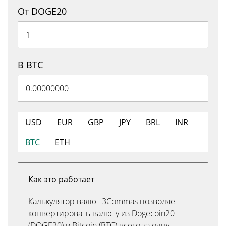
От DOGE20
В BTC
USD
EUR
GBP
JPY
BRL
INR
BTC
ETH
Как это работает
Калькулятор валют 3Commas позволяет
конвертировать валюту из Dogecoin20
(DOGE20) в Bitcoin (BTC) всего за одну