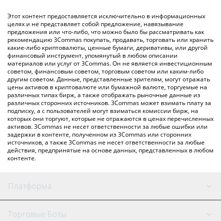
(личного обмена), например LocalBitcoins и т. д.
Вы также можете использовать приведенную выше таблицу
Этот контент предоставляется исключительно в информационных
цен Dogecoin20, чтобы проверить последние цены на
целях и не представляет собой предложение, навязывание
предложения или что-либо, что можно было бы рассматривать как
Dogecoin20 в основных фиатных и криптовалютах.
рекомендацию 3Commas покупать, продавать, торговать или хранить
какие-либо криптовалюты, ценные бумаги, деривативы, или другой
финансовый инструмент, упомянутый в любом описании
материалов или услуг от 3Commas. Он не является инвестиционным
советом, финансовым советом, торговым советом или каким-либо
другим советом. Данные, представленные зрителям, могут отражать
цены активов в криптовалюте или бумажной валюте, торгуемые на
различных типах бирж, а также отображать рыночные данные из
различных сторонних источников. 3Commas может взимать плату за
подписку, а с пользователей могут взиматься комиссии бирж, на
которых они торгуют, которые не отражаются в ценах перечисленных
активов. 3Commas не несет ответственности за любые ошибки или
задержки в контенте, полученном из 3Commas или сторонних
источников, а также 3Commas не несет ответственности за любые
действия, предпринятые на основе данных, представленных в любом
контенте.
Платформа
GRID Бот
Состояние системы
Торговые Боты