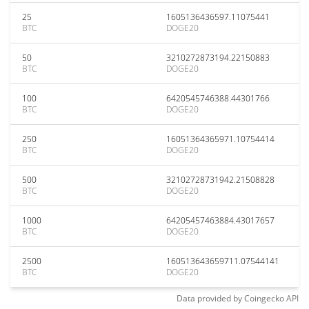
25
1605136436597.11075441
BTC
DOGE20
50
3210272873194.22150883
BTC
DOGE20
100
6420545746388.44301766
BTC
DOGE20
250
16051364365971.10754414
BTC
DOGE20
500
32102728731942.21508828
BTC
DOGE20
1000
64205457463884.43017657
BTC
DOGE20
2500
160513643659711.07544141
BTC
DOGE20
Data provided by
Coingecko
API