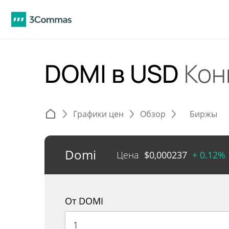
DOMI в USD
Кон
Графики цен
Обзор
Биржы
Domi
Цена
$
0,000237
+ 0.12%
От DOMI