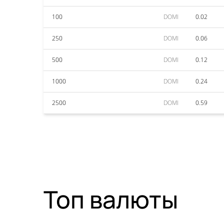
100
DOMI
0.02
250
DOMI
0.06
500
DOMI
0.12
1000
DOMI
0.24
2500
DOMI
0.59
Топ валюты