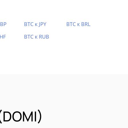
GBP
BTC к JPY
BTC к BRL
CHF
BTC к RUB
(DOMI)