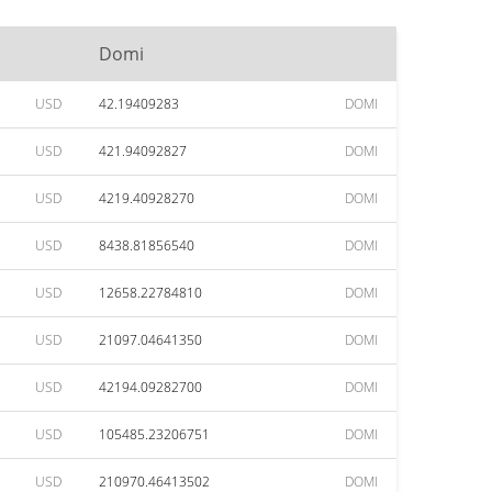
Domi
USD
42.19409283
DOMI
USD
421.94092827
DOMI
USD
4219.40928270
DOMI
USD
8438.81856540
DOMI
USD
12658.22784810
DOMI
USD
21097.04641350
DOMI
USD
42194.09282700
DOMI
USD
105485.23206751
DOMI
USD
210970.46413502
DOMI