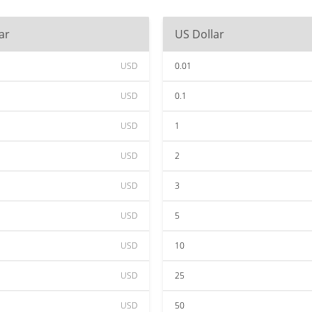
ar
US Dollar
USD
0.01
USD
0.1
USD
1
USD
2
USD
3
USD
5
USD
10
USD
25
USD
50