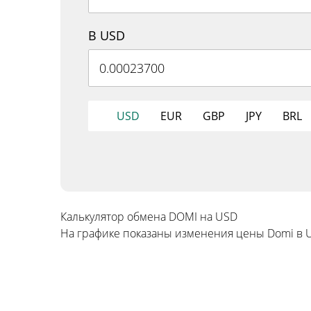
В USD
USD
EUR
GBP
JPY
BRL
Калькулятор обмена DOMI на USD
На графике показаны изменения цены Domi в 