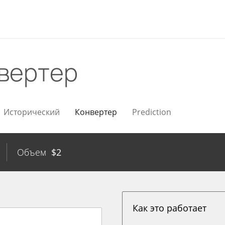
вертер
Исторический
Конвертер
Prediction
Объем
$
2
Как это работает