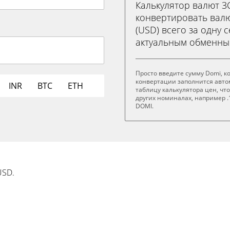
Калькулятор валют 
конвертировать валют
(USD) всего за одну 
актуальным обменны
Просто введите сумму Domi, к
конвертации заполнится авто
INR
BTC
ETH
таблицу калькулятора цен, чт
других номиналах, например .1
DOMI.
USD.