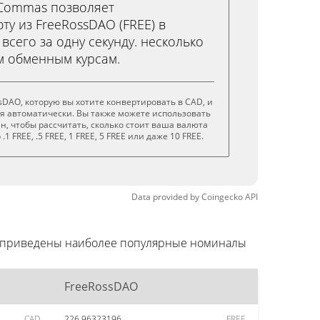
3Commas позволяет
ту из FreeRossDAO (FREE) в
 всего за одну секунду. несколько
м обменным курсам.
sDAO, которую вы хотите конвертировать в CAD, и
я автоматически. Вы также можете использовать
н, чтобы рассчитать, сколько стоит ваша валюта
1 FREE, .5 FREE, 1 FREE, 5 FREE или даже 10 FREE.
Data provided by
Coingecko
API
же приведены наиболее популярные номиналы
FreeRossDAO
CAD
226.96323196
FREE