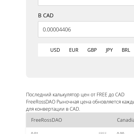
В CAD
USD
EUR
GBP
JPY
BRL
Последний калькулятор цен от FREE до CAD
FreeRossDAO Рыночная цена обновляется кажд
для конвертации в CAD.
FreeRossDAO
Canadia
0.01
FREE
0.00