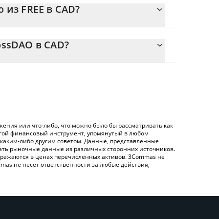
 из FREE в CAD?
о 0.00004406 {toSymbol
оляет легко рассчитать цену конвертации FREE
O в соответствующее поле, и автоматически
ossDAO в CAD?
 ({ toSymbol}).
ртации FREE в CAD – использование
енную выше таблицу цен FreeRossDAO, чтобы
 обмена), например LocalBitcoins и т. д.
sDAO в основных фиатных и криптовалютах.
ения или что-либо, что можно было бы рассматривать как
угой финансовый инструмент, упомянутый в любом
 каким-либо другим советом. Данные, представленные
жать рыночные данные из различных сторонних источников.
 отражаются в ценах перечисленных активов. 3Commas не
mas не несет ответственности за любые действия,