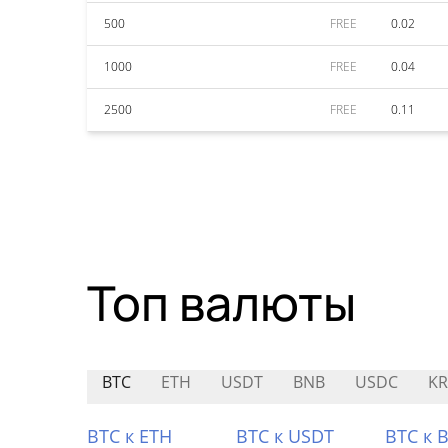
500
FREE
0.02
1000
FREE
0.04
2500
FREE
0.11
Топ валюты
BTC
ETH
USDT
BNB
USDC
KR
BTC к ETH
BTC к USDT
BTC к 