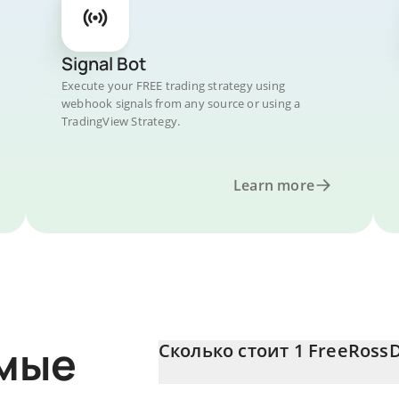
Signal Bot
Execute your FREE trading strategy using
webhook signals from any source or using a
TradingView Strategy.
Learn more
емые
Сколько стоит 1 FreeRossD
Цена FreeRossDAO в CAD постоянно ме