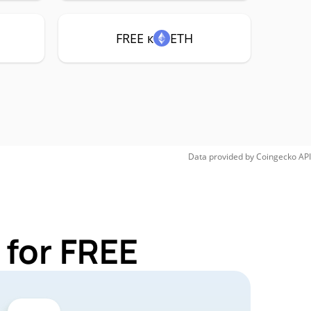
FREE к
ETH
Data provided by
Coingecko
API
 for FREE