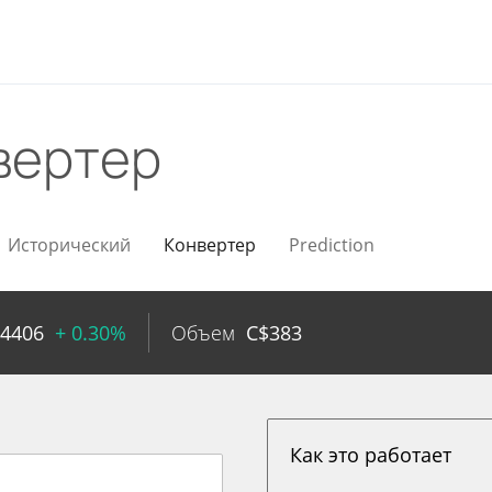
вертер
Исторический
Конвертер
Prediction
04406
+ 0.30%
Объем
C$
383
Как это работает