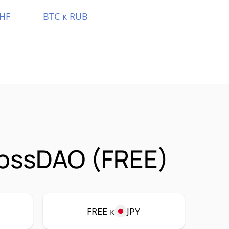
CHF
BTC к RUB
ossDAO (FREE)
FREE к
JPY