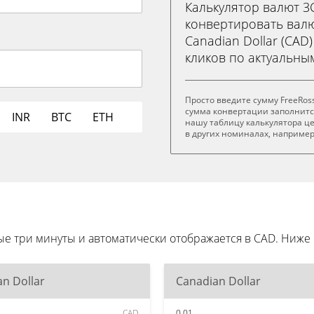
Калькулятор валют 
конвертировать валю
Canadian Dollar (CAD)
кликов по актуальны
Просто введите сумму FreeRos
сумма конвертации заполнитс
INR
BTC
ETH
нашу таблицу калькулятора це
в других номиналах, например .
ые три минуты и автоматически отображается в CAD. Ни
n Dollar
Canadian Dollar
CAD
0.01