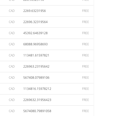
CAD
2269.63231956
FREE
CAD
22696.32319564
FREE
CAD
45392.64639128
FREE
CAD
68088.96958693
FREE
CAD
113481.61597821
FREE
CAD
226963.23195642
FREE
CAD
567408.07989106
FREE
CAD
1134816.15978212
FREE
CAD
2269632.31956423
FREE
CAD
5674080.79891058
FREE