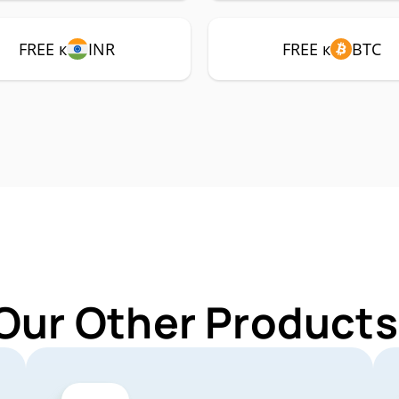
FREE к
INR
FREE к
BTC
Our Other Products