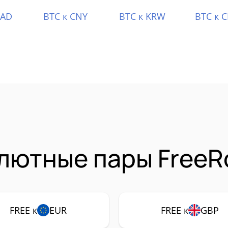
CAD
BTC к CNY
BTC к KRW
BTC к 
лютные пары FreeR
FREE к
EUR
FREE к
GBP