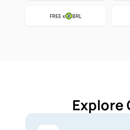
FREE к
BRL
Explore 