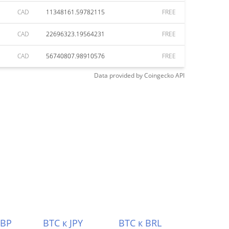
CAD
11348161.59782115
FREE
CAD
22696323.19564231
FREE
CAD
56740807.98910576
FREE
Data provided by
Coingecko
API
GBP
BTC к JPY
BTC к BRL