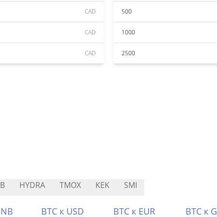
CAD
500
CAD
1000
CAD
2500
B
HYDRA
TMOX
KEK
SMI
BNB
BTC к USD
BTC к EUR
BTC к 