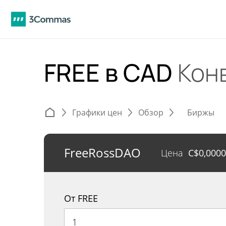
FREE в CAD
Кон
Графики цен
Обзор
Биржы
FreeRossDAO
Цена
C$
0,000
От FREE