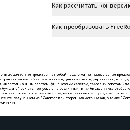
Как рассчитать конверсию
На данный момент 1 FreeRossDAO равн
Калькулятор 3Commas FreeRossDAO позв
в CAD, просто введя сумму FreeRossDA
Как преобразовать FreeR
конвертирует значение в Canadian Dollar
Самый распространенный способ конве
Вы также можете использовать привед
криптобиржи или платформы P2P (личного
проверить последние цены на FreeRos
онных целях и не представляет собой предложение, навязывание предлож
и хранить какие-либо криптовалюты, ценные бумаги, деривативы, или др
ся инвестиционным советом, финансовым советом, торговым советом или
и бумажной валюте, торгуемые на различных типах бирж, а также отобра
лей могут взиматься комиссии бирж, на которых они торгуют, которые не
нтенте, полученном из 3Commas или сторонних источников, а также 3Com
контенте.