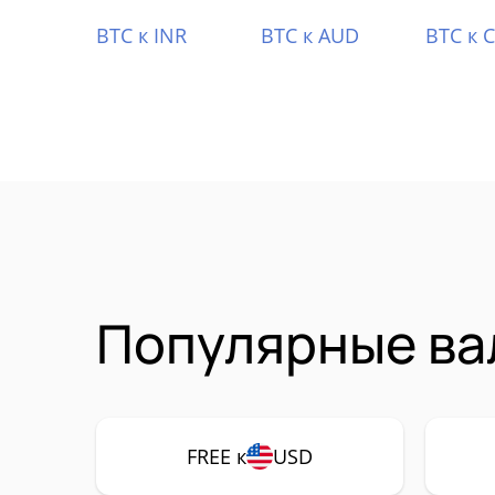
BTC к INR
BTC к AUD
BTC к 
Популярные ва
FREE к
USD