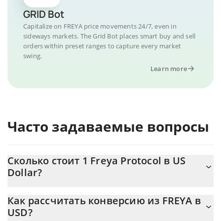
GRID Bot
Capitalize on FREYA price movements 24/7, even in
sideways markets. The Grid Bot places smart buy and sell
orders within preset ranges to capture every market
swing.
Learn more
Часто задаваемые вопросы
Сколько стоит 1 Freya Protocol в US
Dollar?
Цена Freya Protocol в USD постоянно меняется.
Как рассчитать конверсию из FREYA в
USD?
На данный момент 1 Freya Protocol равно 0.0035638