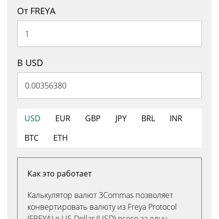
От FREYA
В USD
USD
EUR
GBP
JPY
BRL
INR
BTC
ETH
Как это работает
Калькулятор валют 3Commas позволяет
конвертировать валюту из Freya Protocol
(FREYA) в US Dollar (USD) всего за одну