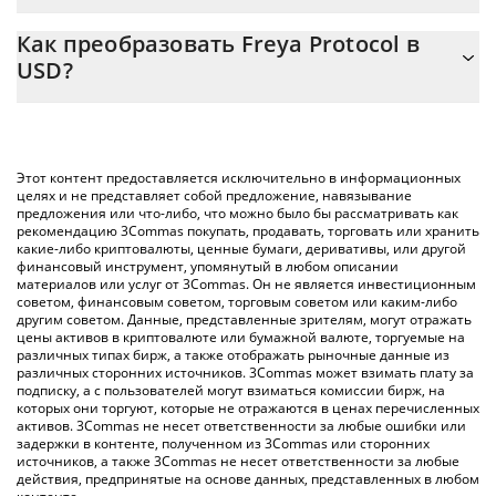
{toSymbol
Калькулятор 3Commas Freya Protocol позволяет легко
Как преобразовать Freya Protocol в
рассчитать цену конвертации FREYA в USD, просто введя
USD?
сумму Freya Protocol в соответствующее поле, и
автоматически конвертирует значение в US Dollar ({
Самый распространенный способ конвертации FREYA в
toSymbol}).
USD – использование криптобиржи или платформы P2P
(личного обмена), например LocalBitcoins и т. д.
Вы также можете использовать приведенную выше таблицу
Этот контент предоставляется исключительно в информационных
цен Freya Protocol, чтобы проверить последние цены на
целях и не представляет собой предложение, навязывание
предложения или что-либо, что можно было бы рассматривать как
Freya Protocol в основных фиатных и криптовалютах.
рекомендацию 3Commas покупать, продавать, торговать или хранить
какие-либо криптовалюты, ценные бумаги, деривативы, или другой
финансовый инструмент, упомянутый в любом описании
материалов или услуг от 3Commas. Он не является инвестиционным
советом, финансовым советом, торговым советом или каким-либо
другим советом. Данные, представленные зрителям, могут отражать
цены активов в криптовалюте или бумажной валюте, торгуемые на
различных типах бирж, а также отображать рыночные данные из
различных сторонних источников. 3Commas может взимать плату за
подписку, а с пользователей могут взиматься комиссии бирж, на
которых они торгуют, которые не отражаются в ценах перечисленных
активов. 3Commas не несет ответственности за любые ошибки или
задержки в контенте, полученном из 3Commas или сторонних
источников, а также 3Commas не несет ответственности за любые
действия, предпринятые на основе данных, представленных в любом