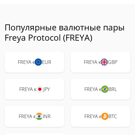
Популярные валютные пары
Freya Protocol (FREYA)
FREYA к
EUR
FREYA к
GBP
FREYA к
JPY
FREYA к
BRL
FREYA к
INR
FREYA к
BTC