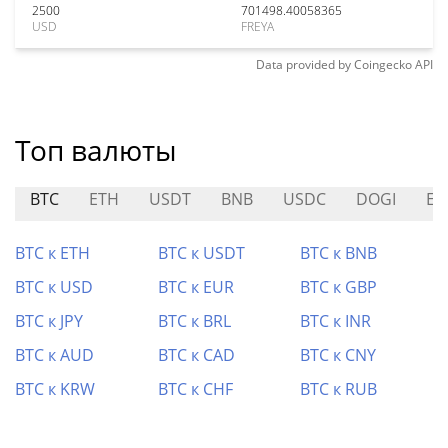
2500
701498.40058365
USD
FREYA
Data provided by
Coingecko
API
Топ валюты
BTC
ETH
USDT
BNB
USDC
DOGI
EN
BTC к ETH
BTC к USDT
BTC к BNB
BTC к USD
BTC к EUR
BTC к GBP
BTC к JPY
BTC к BRL
BTC к INR
BTC к AUD
BTC к CAD
BTC к CNY
BTC к KRW
BTC к CHF
BTC к RUB