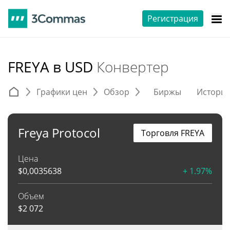
Регистрация
FREYA в USD
Конвертер
Графики цен
Обзор
Биржы
Истори
Freya Protocol
Торговля FREYA
Цена
$
0,0035638
+ 1.97%
Объем
$
2 072