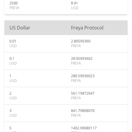
2500
8.91
FREYA
USD
US Dollar
Freya Protocol
0.01
2.80599360
USD
FREYA
0.1
28.05993602
USD
FREYA
1
280.59936023
USD
FREYA
2
561.19872047
USD
FREYA
3
841.79808070
USD
FREYA
5
1402.99680117