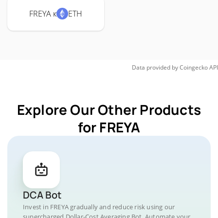
FREYA к
ETH
Data provided by
Coingecko
API
Explore Our Other Products
for FREYA
DCA Bot
Invest in FREYA gradually and reduce risk using our
supercharged Dollar-Cost Averaging Bot. Automate your