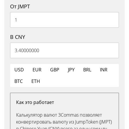
От JMPT
В CNY
USD
EUR
GBP
JPY
BRL
INR
BTC
ETH
Как это работает
Калькулятор валют 3Commas позволяет
конвертировать валюту из JumpToken (JMPT)
в Chinese Yuan (CNY) всего за одну секунду.