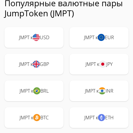
Популярные валютные пары
JumpToken (JMPT)
JMPT к
USD
JMPT к
EUR
JMPT к
GBP
JMPT к
JPY
JMPT к
BRL
JMPT к
INR
JMPT к
BTC
JMPT к
ETH