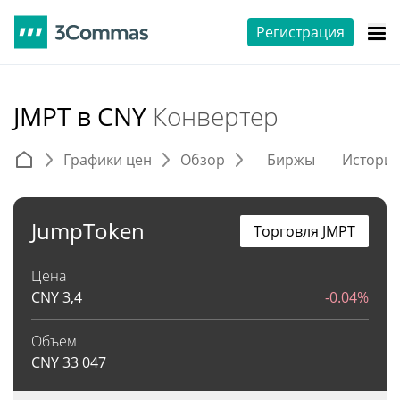
Регистрация
JMPT в CNY
Конвертер
Графики цен
Обзор
Биржы
Истори
JumpToken
Торговля JMPT
Цена
CNY
3,4
-0.04%
Объем
CNY
33 047