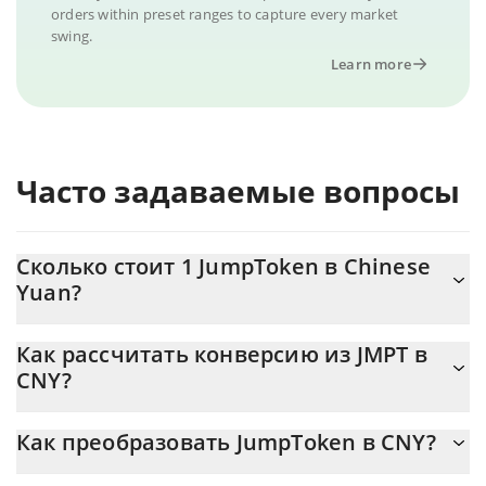
orders within preset ranges to capture every market
swing.
Learn more
Часто задаваемые вопросы
Сколько стоит 1 JumpToken в Chinese
Yuan?
Цена JumpToken в CNY постоянно меняется.
Как рассчитать конверсию из JMPT в
CNY?
На данный момент 1 JumpToken равно 3.4 {toSymbol
Калькулятор 3Commas JumpToken позволяет легко
Как преобразовать JumpToken в CNY?
рассчитать цену конвертации JMPT в CNY, просто введя
сумму JumpToken в соответствующее поле, и автоматически
Самый распространенный способ конвертации JMPT в CNY –