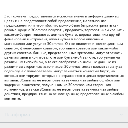
конвертирует значение в Chinese Yuan ({ toSymbol}).
использование криптобиржи или платформы P2P (личного
обмена), например LocalBitcoins и т. д.
Вы также можете использовать приведенную выше таблицу
Этот контент предоставляется исключительно в информационных
цен JumpToken, чтобы проверить последние цены на
целях и не представляет собой предложение, навязывание
предложения или что-либо, что можно было бы рассматривать как
JumpToken в основных фиатных и криптовалютах.
рекомендацию 3Commas покупать, продавать, торговать или хранить
какие-либо криптовалюты, ценные бумаги, деривативы, или другой
финансовый инструмент, упомянутый в любом описании
материалов или услуг от 3Commas. Он не является инвестиционным
советом, финансовым советом, торговым советом или каким-либо
другим советом. Данные, представленные зрителям, могут отражать
цены активов в криптовалюте или бумажной валюте, торгуемые на
различных типах бирж, а также отображать рыночные данные из
различных сторонних источников. 3Commas может взимать плату за
подписку, а с пользователей могут взиматься комиссии бирж, на
которых они торгуют, которые не отражаются в ценах перечисленных
активов. 3Commas не несет ответственности за любые ошибки или
задержки в контенте, полученном из 3Commas или сторонних
источников, а также 3Commas не несет ответственности за любые
действия, предпринятые на основе данных, представленных в любом
контенте.
Платформа