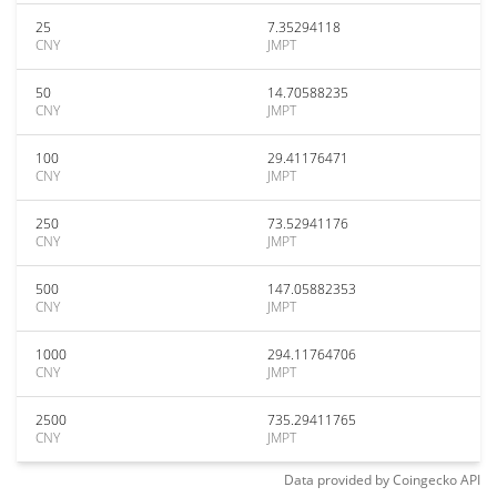
25
7.35294118
CNY
JMPT
50
14.70588235
CNY
JMPT
100
29.41176471
CNY
JMPT
250
73.52941176
CNY
JMPT
500
147.05882353
CNY
JMPT
1000
294.11764706
CNY
JMPT
2500
735.29411765
CNY
JMPT
Data provided by
Coingecko
API