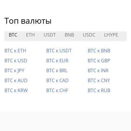
Топ валюты
BTC
ETH
USDT
BNB
USDC
LHYPE
S
BTC к ETH
BTC к USDT
BTC к BNB
BTC к USD
BTC к EUR
BTC к GBP
BTC к JPY
BTC к BRL
BTC к INR
BTC к AUD
BTC к CAD
BTC к CNY
BTC к KRW
BTC к CHF
BTC к RUB