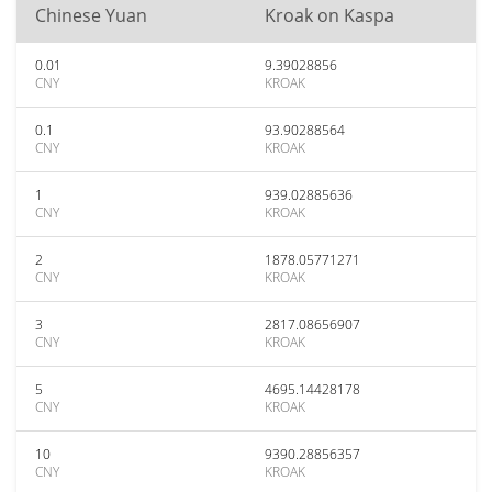
Chinese Yuan
Kroak on Kaspa
0.01
9.39028856
CNY
KROAK
0.1
93.90288564
CNY
KROAK
1
939.02885636
CNY
KROAK
2
1878.05771271
CNY
KROAK
3
2817.08656907
CNY
KROAK
5
4695.14428178
CNY
KROAK
10
9390.28856357
CNY
KROAK