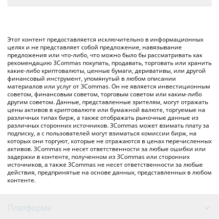
автоматически конвертирует значение в Chinese Yuan ({
Самый распространенный способ конвертации KROAK в
toSymbol}).
CNY – использование криптобиржи или платформы P2P
(личного обмена), например LocalBitcoins и т. д.
Вы также можете использовать приведенную выше таблицу
Этот контент предоставляется исключительно в информационных
цен Kroak on Kaspa, чтобы проверить последние цены на
целях и не представляет собой предложение, навязывание
предложения или что-либо, что можно было бы рассматривать как
Kroak on Kaspa в основных фиатных и криптовалютах.
рекомендацию 3Commas покупать, продавать, торговать или хранить
какие-либо криптовалюты, ценные бумаги, деривативы, или другой
финансовый инструмент, упомянутый в любом описании
материалов или услуг от 3Commas. Он не является инвестиционным
советом, финансовым советом, торговым советом или каким-либо
другим советом. Данные, представленные зрителям, могут отражать
цены активов в криптовалюте или бумажной валюте, торгуемые на
различных типах бирж, а также отображать рыночные данные из
различных сторонних источников. 3Commas может взимать плату за
подписку, а с пользователей могут взиматься комиссии бирж, на
которых они торгуют, которые не отражаются в ценах перечисленных
активов. 3Commas не несет ответственности за любые ошибки или
задержки в контенте, полученном из 3Commas или сторонних
источников, а также 3Commas не несет ответственности за любые
действия, предпринятые на основе данных, представленных в любом
контенте.
Платформа