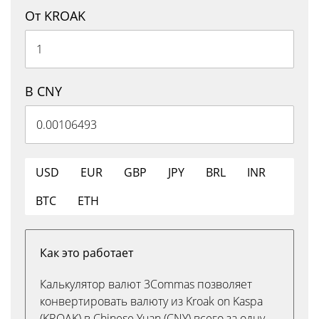
От KROAK
В CNY
USD
EUR
GBP
JPY
BRL
INR
BTC
ETH
Как это работает
Калькулятор валют 3Commas позволяет
конвертировать валюту из Kroak on Kaspa
(KROAK) в Chinese Yuan (CNY) всего за одну