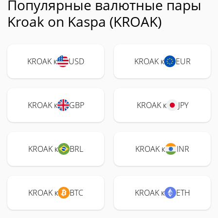
Популярные валютные пары
Kroak on Kaspa (KROAK)
KROAK к
USD
KROAK к
EUR
KROAK к
GBP
KROAK к
JPY
KROAK к
BRL
KROAK к
INR
KROAK к
BTC
KROAK к
ETH