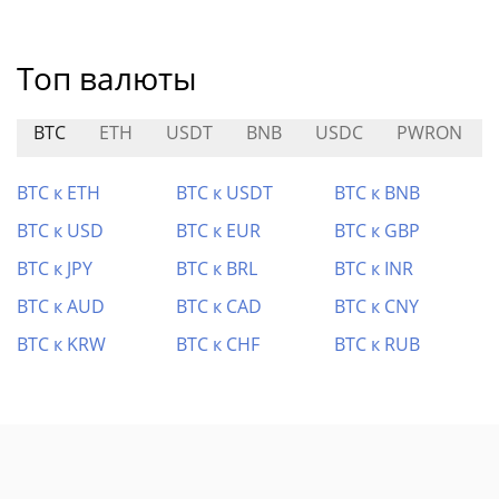
Топ валюты
BTC
ETH
USDT
BNB
USDC
PWRON
BTC к ETH
BTC к USDT
BTC к BNB
BTC к USD
BTC к EUR
BTC к GBP
BTC к JPY
BTC к BRL
BTC к INR
BTC к AUD
BTC к CAD
BTC к CNY
BTC к KRW
BTC к CHF
BTC к RUB