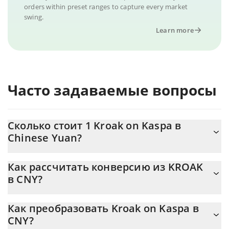
orders within preset ranges to capture every market
swing.
Learn more
Часто задаваемые вопросы
Сколько стоит 1 Kroak on Kaspa в
Chinese Yuan?
Цена Kroak on Kaspa в CNY постоянно меняется.
Как рассчитать конверсию из KROAK
в CNY?
На данный момент 1 Kroak on Kaspa равно 0.00106493
{toSymbol
Калькулятор 3Commas Kroak on Kaspa позволяет легко
Как преобразовать Kroak on Kaspa в
рассчитать цену конвертации KROAK в CNY, просто введя
CNY?
сумму Kroak on Kaspa в соответствующее поле, и